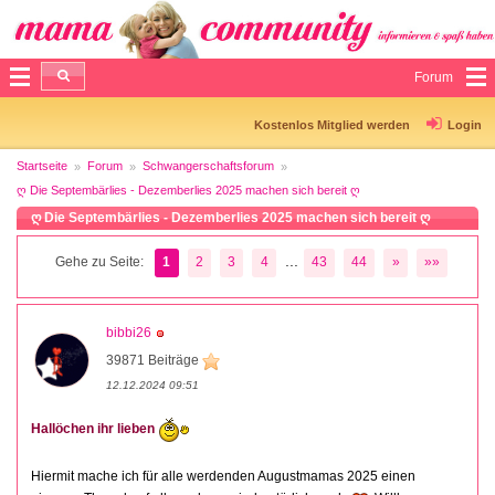
Forum
Kostenlos Mitglied werden
Login
Startseite
Forum
Schwangerschaftsforum
ღ Die Septembärlies - Dezemberlies 2025 machen sich bereit ღ
ღ Die Septembärlies - Dezemberlies 2025 machen sich bereit ღ
...
Gehe zu Seite:
1
2
3
4
43
44
»
»»
bibbi26
39871 Beiträge
12.12.2024 09:51
Hallöchen ihr lieben
Hiermit mache ich für alle werdenden Augustmamas 2025 einen