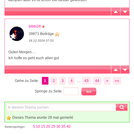
kämpfen aber es ist schon viel besser geworden
bibbi26
39871 Beiträge
18.12.2024 07:52
Guten Morgen....
Ich hoffe es geht euch allen gut
...
Gehe zu Seite:
1
2
3
4
43
44
»
»»
Springe zu Seite:
Dieses Thema wurde 28 mal gemerkt
5
10
15
20
25
30
35
40
Seitenspringer: