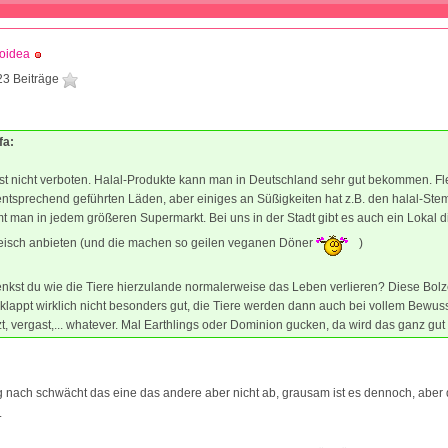
oidea
23 Beiträge
1
fa:
ist nicht verboten. Halal-Produkte kann man in Deutschland sehr gut bekommen. Fl
entsprechend geführten Läden, aber einiges an Süßigkeiten hat z.B. den halal-Ste
 man in jedem größeren Supermarkt. Bei uns in der Stadt gibt es auch ein Lokal d
Fleisch anbieten (und die machen so geilen veganen Döner
)
nkst du wie die Tiere hierzulande normalerweise das Leben verlieren? Diese Bol
lappt wirklich nicht besonders gut, die Tiere werden dann auch bei vollem Bewus
zt, vergast,... whatever. Mal Earthlings oder Dominion gucken, da wird das ganz gut
nach schwächt das eine das andere aber nicht ab, grausam ist es dennoch, aber d
.