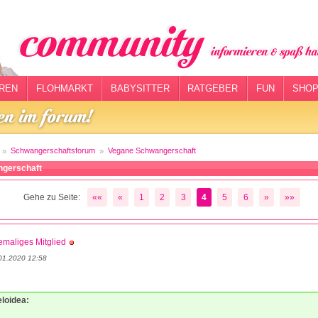
REN
FLOHMARKT
BABYSITTER
RATGEBER
FUN
SHOP
Schwangerschaftsforum
Vegane Schwangerschaft
gerschaft
Gehe zu Seite:
««
«
1
2
3
4
5
6
»
»»
maliges Mitglied
01.2020 12:58
eloidea: