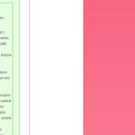
es,
t (
Kakao,
afür
e Küche
 dann
nur bis
da kann
 selbst
vor
also
t nimmt.
er