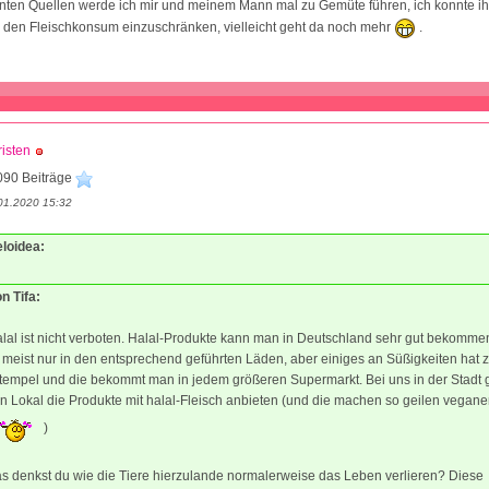
nten Quellen werde ich mir und meinem Mann mal zu Gemüte führen, ich konnte i
 den Fleischkonsum einzuschränken, vielleicht geht da noch mehr
.
isten
090 Beiträge
01.2020 15:32
eloidea:
on Tifa:
lal ist nicht verboten. Halal-Produkte kann man in Deutschland sehr gut bekomme
 meist nur in den entsprechend geführten Läden, aber einiges an Süßigkeiten hat z
tempel und die bekommt man in jedem größeren Supermarkt. Bei uns in der Stadt g
n Lokal die Produkte mit halal-Fleisch anbieten (und die machen so geilen vegan
)
s denkst du wie die Tiere hierzulande normalerweise das Leben verlieren? Diese