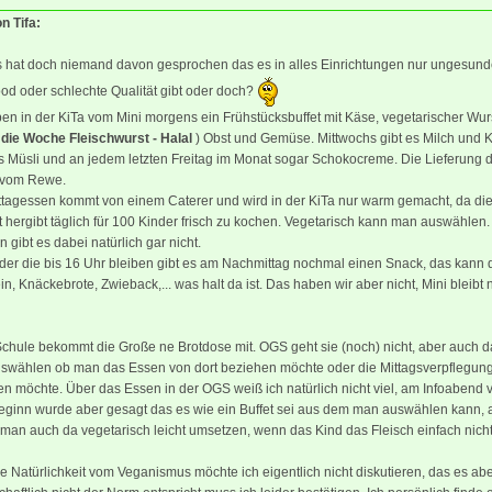
on Tifa:
s hat doch niemand davon gesprochen das es in alles Einrichtungen nur ungesund
od oder schlechte Qualität gibt oder doch?
en in der KiTa vom Mini morgens ein Frühstücksbuffet mit Käse, vegetarischer Wurs
 die Woche Fleischwurst - Halal
) Obst und Gemüse. Mittwochs gibt es Milch und 
s Müsli und an jedem letzten Freitag im Monat sogar Schokocreme. Die Lieferung d
vom Rewe.
ttagessen kommt von einem Caterer und wird in der KiTa nur warm gemacht, da di
t hergibt täglich für 100 Kinder frisch zu kochen. Vegetarisch kann man auswählen.
 gibt es dabei natürlich gar nicht.
der die bis 16 Uhr bleiben gibt es am Nachmittag nochmal einen Snack, das kann
in, Knäckebrote, Zwieback,... was halt da ist. Das haben wir aber nicht, Mini bleibt 
Schule bekommt die Große ne Brotdose mit. OGS geht sie (noch) nicht, aber auch 
swählen ob man das Essen von dort beziehen möchte oder die Mittagsverpflegung
n möchte. Über das Essen in der OGS weiß ich natürlich nicht viel, am Infoabend 
eginn wurde aber gesagt das es wie ein Buffet sei aus dem man auswählen kann, 
man auch da vegetarisch leicht umsetzen, wenn das Kind das Fleisch einfach nich
e Natürlichkeit vom Veganismus möchte ich eigentlich nicht diskutieren, das es ab