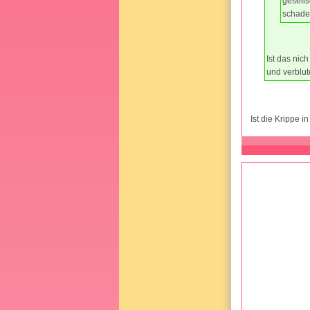
gesells
schade
Ist das nic
und verblut
Ist die Krippe 