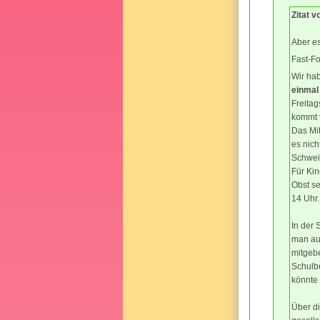
Zitat v
Aber e
Fast-Fo
Wir hab
einmal
Freitag
kommt 
Das Mi
es nich
Schwein
Für Kin
Obst se
14 Uhr.
In der 
man au
mitgebe
Schulb
könnte 
Über di