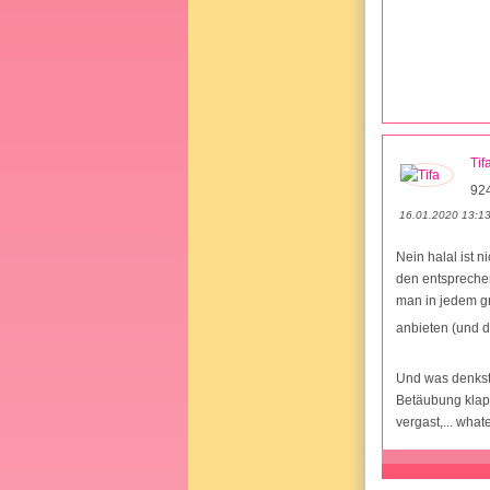
Tif
92
16.01.2020 13:1
Nein halal ist 
den entsprechen
man in jedem gr
anbieten (und 
Und was denkst
Betäubung klapp
vergast,... wha