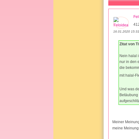
Fel
41
16.01.2020 15:3
Zitat von Ti
Nein halal 
nur in den 
die bekommt
mit halal-
Und was de
Betäubung k
aufgeschlit
Meiner Meinung 
meine Meinung