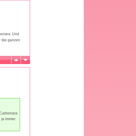
rbonara. Und
r die ganzen
 Carbonara.
e ja immer