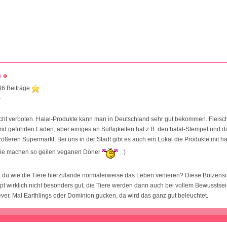
a
46 Beiträge
3
nicht verboten. Halal-Produkte kann man in Deutschland sehr gut bekommen. Fleisch
d geführten Läden, aber einiges an Süßigkeiten hat z.B. den halal-Stempel und 
ößeren Supermarkt. Bei uns in der Stadt gibt es auch ein Lokal die Produkte mit ha
die machen so geilen veganen Döner
)
 du wie die Tiere hierzulande normalerweise das Leben verlieren? Diese Bolzens
t wirklich nicht besonders gut, die Tiere werden dann auch bei vollem Bewusstsein
tever. Mal Earthlings oder Dominion gucken, da wird das ganz gut beleuchtet.