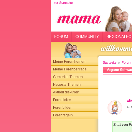
zur Startseite
rtseite
rum
mmunity
FORUM
COMMUNITY
REGIONALFO
gionalforen
ohmarkt
Meine Forenthemen
Startseite
Forum
ysitter
Meine Forenbeiträge
Vegane Schwan
Gemerkte Themen
tgeber
Neueste Themen
n
Aktuell diskutiert
Forenticker
Ehe
opping
Forenbilder
16.
Forenregeln
sloggen
Zitat von F