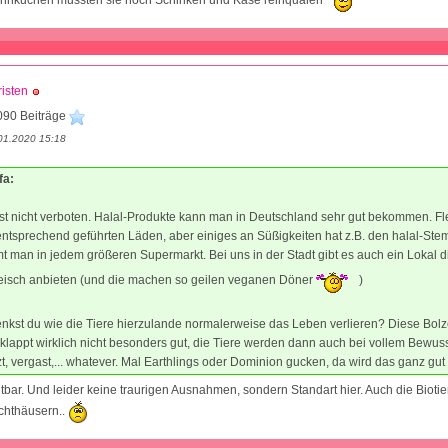
Pfannkuchen mussten sie noch Schinken und Käse reinquälen
isten
090 Beiträge
01.2020 15:18
fa:
ist nicht verboten. Halal-Produkte kann man in Deutschland sehr gut bekommen. Fl
entsprechend geführten Läden, aber einiges an Süßigkeiten hat z.B. den halal-Ste
 man in jedem größeren Supermarkt. Bei uns in der Stadt gibt es auch ein Lokal d
Fleisch anbieten (und die machen so geilen veganen Döner
)
nkst du wie die Tiere hierzulande normalerweise das Leben verlieren? Diese Bol
lappt wirklich nicht besonders gut, die Tiere werden dann auch bei vollem Bewus
zt, vergast,... whatever. Mal Earthlings oder Dominion gucken, da wird das ganz gut
chtbar. Und leider keine traurigen Ausnahmen, sondern Standart hier. Auch die Bioti
chthäusern..