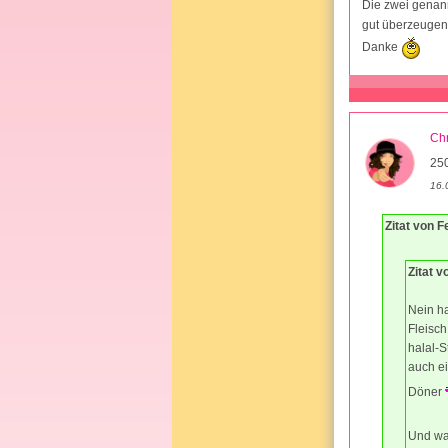
Die zwei genan
gut überzeugen
Danke
Chr
25
16.
Zitat von F
Zitat v
Nein ha
Fleisch
halal-S
auch ei
Döner
Und wa