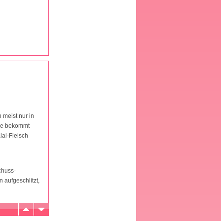
 meist nur in
die bekommt
lal-Fleisch
chuss-
 aufgeschlitzt,