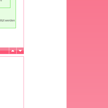
es
litzt werden