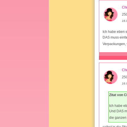
Chr
25
16.
Ich habe eben e
DAS muss einfac
Verpackungen, w
Chr
25
16.
Zitat von C
Ich habe eb
Und DAS mus
die ganzen 