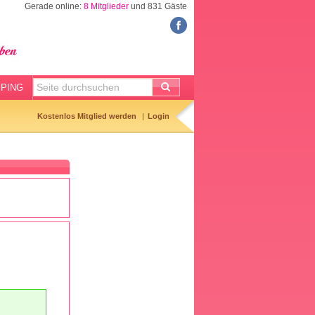
Gerade online:
8 Mitglieder
und 831 Gäste
FORUM
Meine Forenthemen
Meine Forenbeiträge
PING
Gemerkte Themen
Kostenlos Mitglied werden
Login
Neueste Themen
Aktuell diskutiert
Forenticker
Forenbilder
Forenregeln