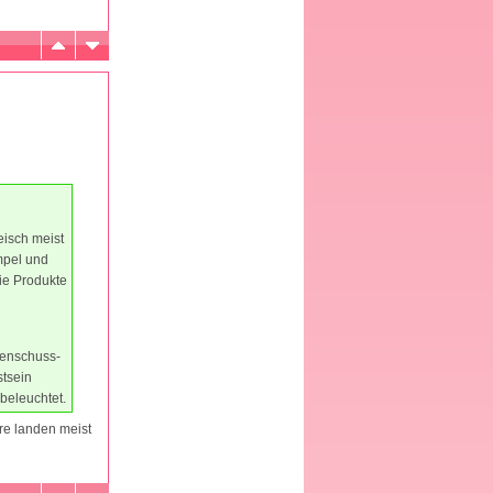
eisch meist
mpel und
ie Produkte
zenschuss-
stsein
 beleuchtet.
ere landen meist