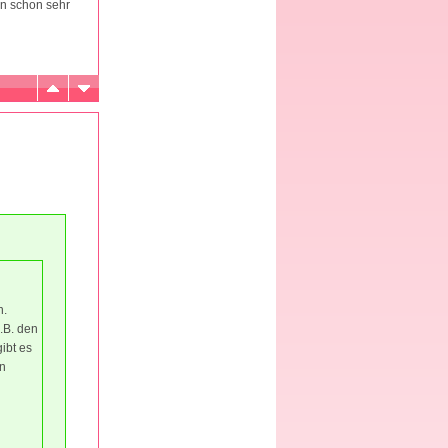
hn schon sehr
n.
.B. den
ibt es
en