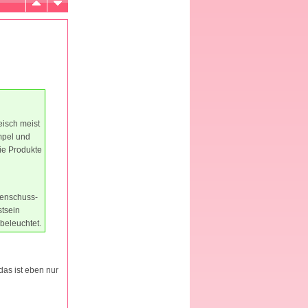
eisch meist
mpel und
ie Produkte
zenschuss-
stsein
 beleuchtet.
as ist eben nur