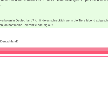
chaftlich nicht der Norm entspricht muss ich leider bestätigen. Ich persönlich finde 
.
h verboten in Deutschland? Ich finde es schrecklich wenn die Tiere lebend aufgesch
en, da hört meine Toleranz eindeutig auf!
in Deutschland?