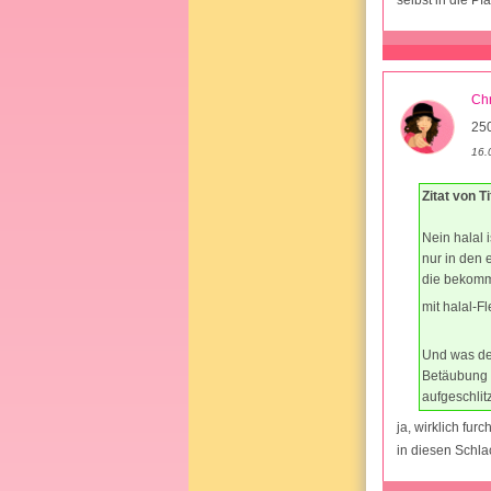
selbst in die 
Chr
25
16.
Zitat von Ti
Nein halal 
nur in den 
die bekommt
mit halal-
Und was de
Betäubung k
aufgeschlit
ja, wirklich fur
in diesen Schla