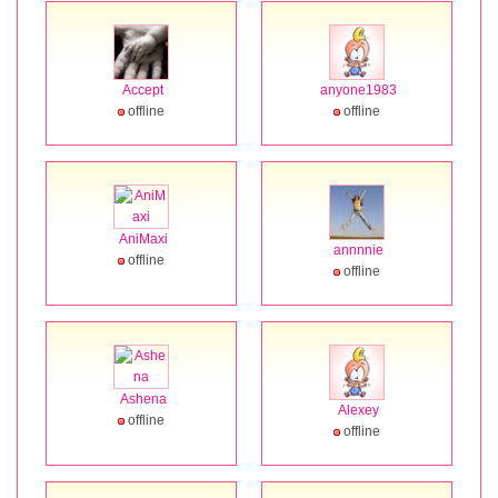
Accept
anyone1983
offline
offline
AniMaxi
annnnie
offline
offline
Ashena
Alexey
offline
offline