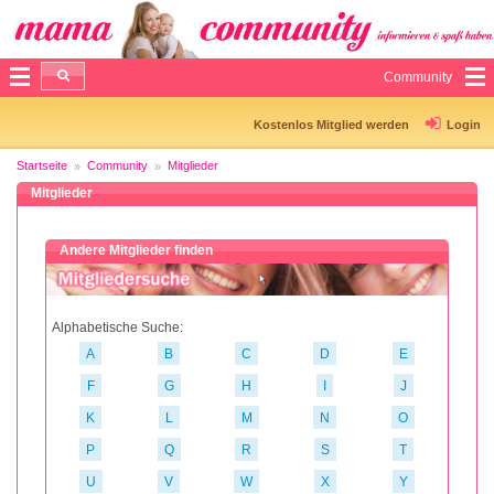
Community
Kostenlos Mitglied werden
Login
Startseite
Community
Mitglieder
Mitglieder
Andere Mitglieder finden
Alphabetische Suche:
A
B
C
D
E
F
G
H
I
J
K
L
M
N
O
P
Q
R
S
T
U
V
W
X
Y