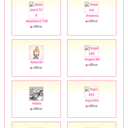
Arwenia
abaddon2708
offline
offline
Angel186
Anton97
offline
offline
Asp1991
Amlisi
offline
offline