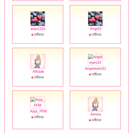
anja1181
Angi93
offline
offline
Angeleyes32
Alhaak
offline
offline
Anja_FFM
Aenea
offline
offline