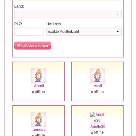
Land:
PLZ:
Umkreis:
Ascali
Anvil
offline
offline
Arielle30
anneea
offline
offline