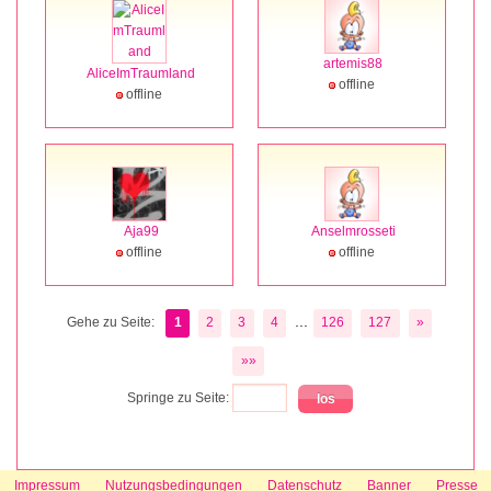
artemis88
AliceImTraumland
offline
offline
Aja99
Anselmrosseti
offline
offline
...
Gehe zu Seite:
1
2
3
4
126
127
»
»»
Springe zu Seite:
Impressum
Nutzungsbedingungen
Datenschutz
Banner
Presse