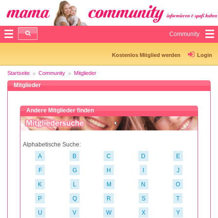
Community
Kostenlos Mitglied werden
Login
Startseite
Community
Mitglieder
Mitglieder
Andere Mitglieder finden
Alphabetische Suche:
A
B
C
D
E
F
G
H
I
J
K
L
M
N
O
P
Q
R
S
T
U
V
W
X
Y