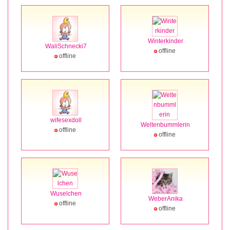
Winterkinder
WaliSchnecki7
offline
offline
wifesexdoll
Weltenbummlerin
offline
offline
Wuselchen
WeberAnika
offline
offline