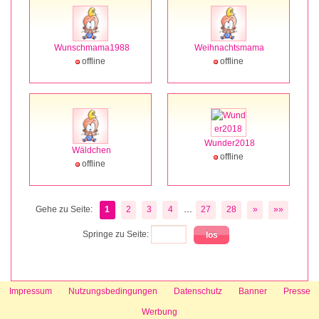
Wunschmama1988
Weihnachtsmama
offline
offline
Wunder2018
Wäldchen
offline
offline
...
Gehe zu Seite:
1
2
3
4
27
28
»
»»
Springe zu Seite:
Impressum
Nutzungsbedingungen
Datenschutz
Banner
Presse
Werbung