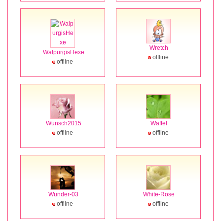
Wretch
WalpurgisHexe
offline
offline
Wunsch2015
Waffel
offline
offline
Wunder-03
White-Rose
offline
offline