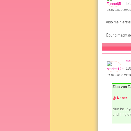
17
31.01.2012 19:3
Also mein erste
Übung macht den
sta
13
31.01.2012 19:3
Zitat von 
@ Nane:
Nun ist Lay
und hing et