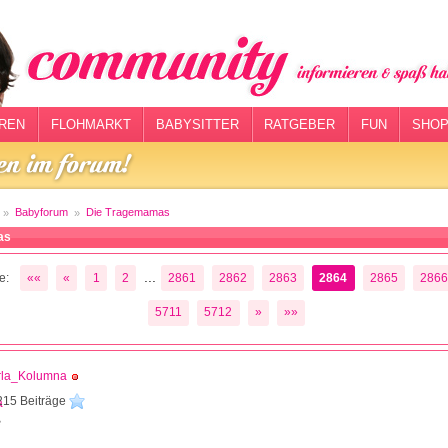
REN
FLOHMARKT
BABYSITTER
RATGEBER
FUN
SHOP
Babyforum
Die Tragemamas
as
...
e:
««
«
1
2
2861
2862
2863
2864
2865
286
5711
5712
»
»»
rla_Kolumna
215 Beiträge
8