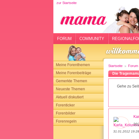
zur Startseite
rtseite
rum
mmunity
FORUM
COMMUNITY
REGIONALFO
gionalforen
ohmarkt
Meine Forenthemen
Startseite
Forum
ysitter
Meine Forenbeiträge
Die Tragemam
Gemerkte Themen
tgeber
Gehe zu Seit
Neueste Themen
n
Aktuell diskutiert
Forenticker
opping
Forenbilder
Ka
Forenregeln
sloggen
20
31.01.2012 19:2