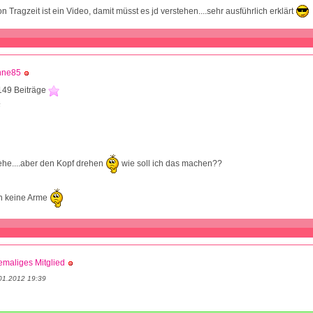
 Tragzeit ist ein Video, damit müsst es jd verstehen....sehr ausführlich erklärt
nne85
149 Beiträge
6
ehe....aber den Kopf drehen
wie soll ich das machen??
n keine Arme
maliges Mitglied
01.2012 19:39