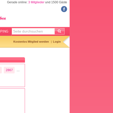
Gerade online:
3 Mitglieder
und 1500 Gäste
FORUM
Meine Forenthemen
Meine Forenbeiträge
PING
Gemerkte Themen
Kostenlos Mitglied werden
Login
Neueste Themen
Aktuell diskutiert
Forenticker
...
6
2867
Forenbilder
Forenregeln