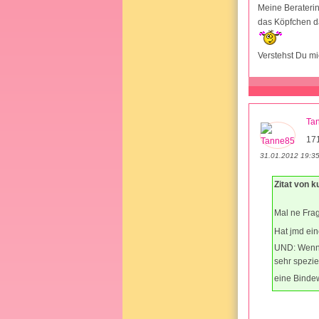
Meine Beraterin
das Köpfchen da
Verstehst Du m
Ta
17
31.01.2012 19:3
Zitat von 
Mal ne Fra
Hat jmd ei
UND: Wenn i
sehr spezie
eine Binde