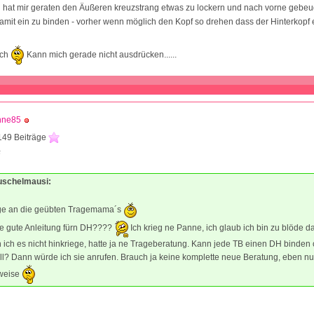
 hat mir geraten den Äußeren kreuzstrang etwas zu lockern und nach vorne gebeug
mit ein zu binden - vorher wenn möglich den Kopf so drehen dass der Hinterkopf 
ich
Kann mich gerade nicht ausdrücken......
nne85
149 Beiträge
5
kuschelmausi:
ge an die geübten Tragemama´s
ne gute Anleitung fürn DH????
Ich krieg ne Panne, ich glaub ich bin zu blöde da
ch es nicht hinkriege, hatte ja ne Trageberatung. Kann jede TB einen DH binden o
ll? Dann würde ich sie anrufen. Brauch ja keine komplette neue Beratung, eben nu
weise