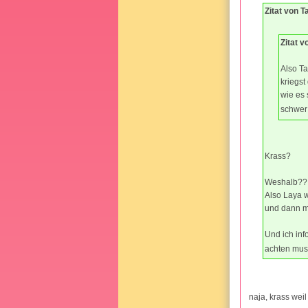
Zitat von 
Zitat 
Also Ta
kriegst
wie es 
schwe
Krass?
Weshalb??
Also Laya w
und dann mu
Und ich inf
achten mus
naja, krass weil