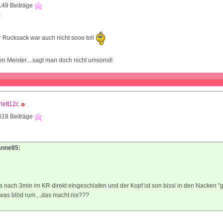
149 Beiträge
3
r Rucksack war auch nicht sooo toll
 Meister....sagt man doch nicht umsonst!
rlett12c
618 Beiträge
4
Tanne85:
a nach 3min im KR direkt eingeschlafen und der Kopf ist son bissl in den Nacken "g
was blöd rum....das macht nix???