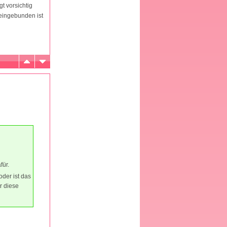
t vorsichtig
eingebunden ist
für.
der ist das
r diese