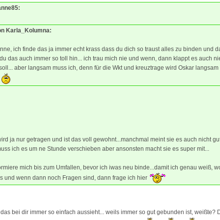
Tanne85:
von Karla_Kolumna:
nne, ich finde das ja immer echt krass dass du dich so traust alles zu binden und 
 du das auch immer so toll hin... ich trau mich nie und wenn, dann klappt es auch ni
soll... aber langsam muss ich, denn für die Wkt und kreuztrage wird Oskar langsam
r
ird ja nur getragen und ist das voll gewohnt...manchmal meint sie es auch nicht gut
ss ich es um ne Stunde verschieben aber ansonsten macht sie es super mit...
ormiere mich bis zum Umfallen, bevor ich iwas neu binde...damit ich genau weiß, w
s und wenn dann noch Fragen sind, dann frage ich hier
 das bei dir immer so einfach aussieht... weils immer so gut gebunden ist, weißte? 