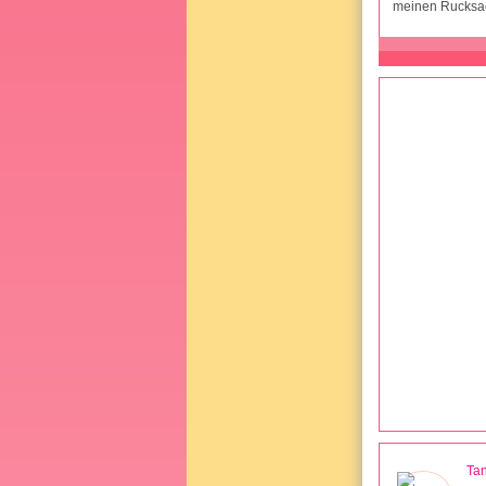
meinen Rucksac
Ta