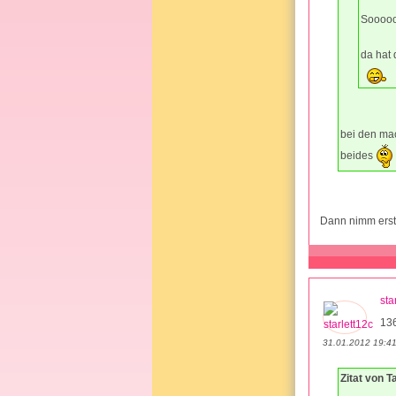
Sooooo
da hat
bei den mac
beides
Dann nimm erst
sta
13
31.01.2012 19:4
Zitat von 