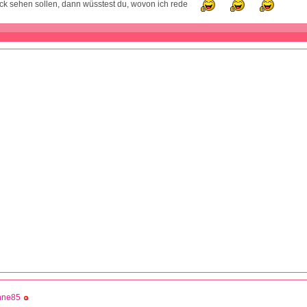
k sehen sollen, dann wüsstest du, wovon ich rede
nne85