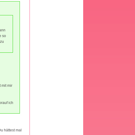
dann
e so
 zu
 mit mir
orauf ich
Du hättest mal