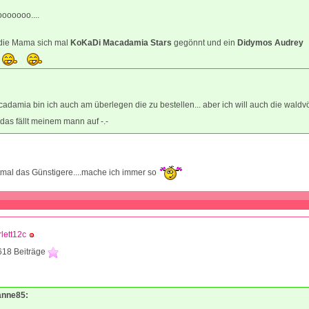
oooooo....
 die Mama sich mal
KoKaDi Macadamia Stars
gegönnt und ein
Didymos Audrey
adamia bin ich auch am überlegen die zu bestellen... aber ich will auch die waldvö
das fällt meinem mann auf -.-
mal das Günstigere....mache ich immer so
rlett12c
618 Beiträge
1
Tanne85: