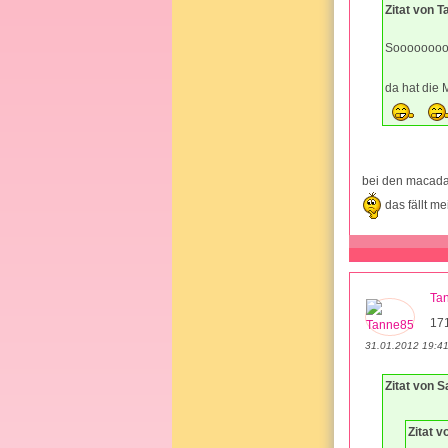
Zitat von 
Sooooooooo
da hat die
bei den macadam
das fällt m
Ta
17
31.01.2012 19:4
Zitat von S
Zitat 