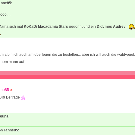
Tanne85:
oo....
 Mama sich mal
KoKaDi Macadamia Stars
gegönnt und ein
Didymos Audrey
ia bin ich auch am überlegen die zu bestellen... aber ich will auch die waldvögel.
einem mann auf -.-
nne85
149 Beiträge
1
aluna:
von Tanne85: