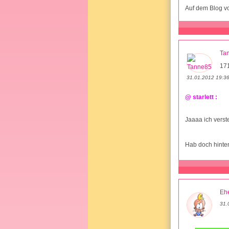
Auf dem Blog von
Ta
17
31.01.2012 19:3
@ starlett :
Jaaaa ich verst
Hab doch hinte
Ehe
31.