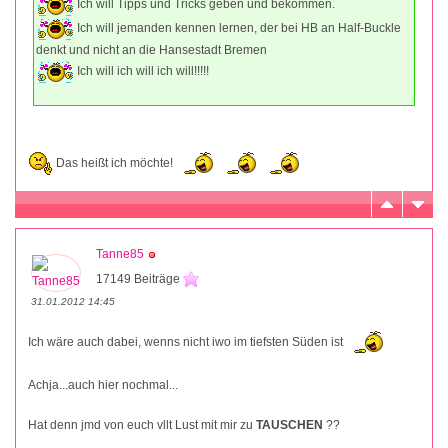
Ich will Tipps und Tricks geben und bekommen.
Ich will jemanden kennen lernen, der bei HB an Half-Buckle
denkt und nicht an die Hansestadt Bremen
Ich will ich will ich will!!!!!
Das heißt ich möchte!
Tanne85
17149 Beiträge
31.01.2012 14:45
Ich wäre auch dabei, wenns nicht iwo im tiefsten Süden ist
Achja...auch hier nochmal...
Hat denn jmd von euch vllt Lust mit mir zu
TAUSCHEN
??