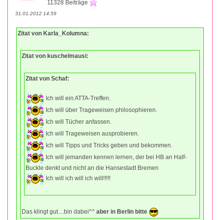
11328 Beiträge
31.01.2012 14:59
Zitat von Karla_Kolumna:
Zitat von kuschelmausi:
Zitat von Schaf:
Ich will ein ATTA-Treffen.
Ich will über Trageweisen philosophieren.
Ich will Tücher anfassen.
Ich will Trageweisen ausprobieren.
Ich will Tipps und Tricks geben und bekommen.
Ich will jemanden kennen lernen, der bei HB an Half-
Buckle denkt und nicht an die Hansestadt Bremen
Ich will ich will ich will!!!!!
Das klingt gut....bin dabei^^
aber in Berlin bitte