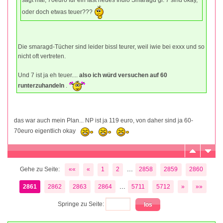
oder doch etwas teuer???
Die smaragd-Tücher sind leider bissl teurer, weil iwie bei exxx und so
nicht oft vertreten.
Und 7 ist ja eh teuer....
also ich würd versuchen auf 60
runterzuhandeln
.
das war auch mein Plan... NP ist ja 119 euro, von daher sind ja 60-
70euro eigentlich okay
...
Gehe zu Seite:
««
«
1
2
2858
2859
2860
...
2861
2862
2863
2864
5711
5712
»
»»
Springe zu Seite: