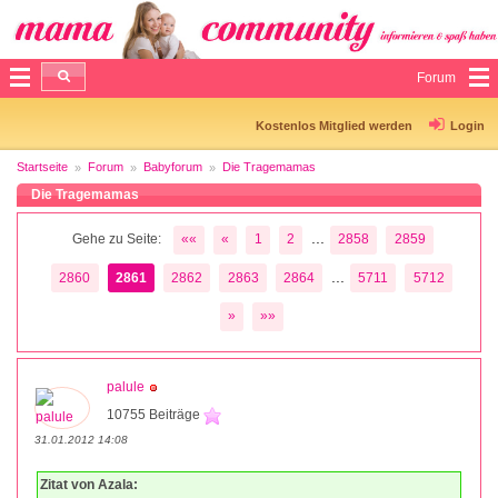
Forum
Kostenlos Mitglied werden
Login
Startseite
Forum
Babyforum
Die Tragemamas
Die Tragemamas
...
Gehe zu Seite:
««
«
1
2
2858
2859
...
2860
2861
2862
2863
2864
5711
5712
»
»»
palule
10755 Beiträge
31.01.2012 14:08
Zitat von Azala: