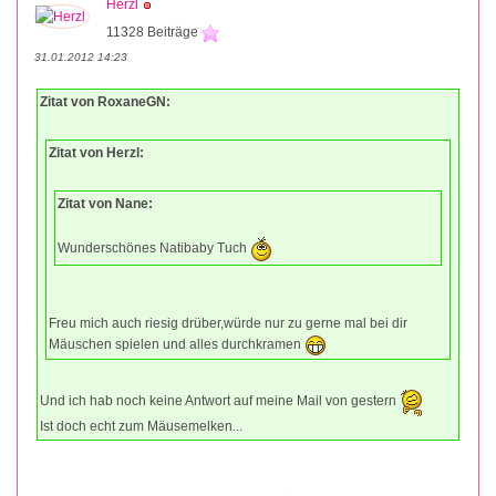
Herzl
11328 Beiträge
31.01.2012 14:23
Zitat von RoxaneGN:
Zitat von Herzl:
Zitat von Nane:
Wunderschönes Natibaby Tuch
Freu mich auch riesig drüber,würde nur zu gerne mal bei dir
Mäuschen spielen und alles durchkramen
Und ich hab noch keine Antwort auf meine Mail von gestern
Ist doch echt zum Mäusemelken...