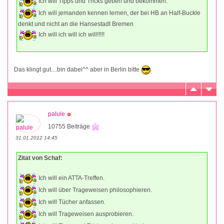
Ich will Tipps und Tricks geben und bekommen.
Ich will jemanden kennen lernen, der bei HB an Half-Buckle
denkt und nicht an die Hansestadt Bremen
Ich will ich will ich will!!!!!
Das klingt gut....bin dabei^^ aber in Berlin bitte
palule
10755 Beiträge
31.01.2012 14:45
Zitat von Schaf:
Ich will ein ATTA-Treffen.
Ich will über Trageweisen philosophieren.
Ich will Tücher anfassen.
Ich will Trageweisen ausprobieren.