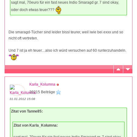
sagt mal, 70euro für ein fast neues Indio Smaragd gr. 7 sind okay,
oder doch etwas teuer???
Die smaragd-Tücher sind leider bissl teurer, weil iwie bei exxx und so
nicht oft vertreten.
Und 7 ist ja eh teuer....also ich würd versuchen auf 60 runterzuhandeln.
Karla_Kolumna
20215 Beiträge
31.01.2012 15:08
Zitat von Tanne85:
Zitat von Karla_Kolumna:
sagt mal, 70euro für ein fast neues Indio Smaragd gr. 7 sind okay,