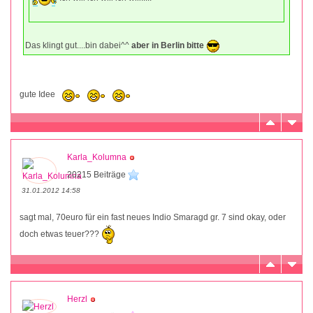
Das klingt gut....bin dabei^^
aber in Berlin bitte
gute Idee
Karla_Kolumna
20215 Beiträge
31.01.2012 14:58
sagt mal, 70euro für ein fast neues Indio Smaragd gr. 7 sind okay, oder
doch etwas teuer???
Herzl