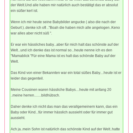
der Welt.Und alle haben mir natürlich auch bestätigt das er absolut
ein süßer kerl ist.
Wenn ich mir heute seine Babybilder angucke ( also die nach der
Geburt )..denke ich oft .."Boah die haben mich alle angelogen..Keno
war alles aber nicht süß ".
Er war ein hässliches baby...aber für mich halt das schönste auf der
Welt...und ich denke das ist normal so...heute nenne ich es den
"Mamablick "Für eine Mama ist es halt das schönste Baby auf der
Welt.
Das Kind von einer Bekannten war ein total süßes Baby....heute ist er
leider das gegenteil.
Meine Cousinen waren hässliche Babys....heute mit anfang 20
..meine herren........bildhübsch.
Daher denke ich nicht das man das verallgemeinern kann, das ein
Baby oder Kind...für immer hässlich aussieht oder für immer gut
aussieht.
Ach ja..mein Sohn ist natürlich das schönste Kind auf der Welt..hatte