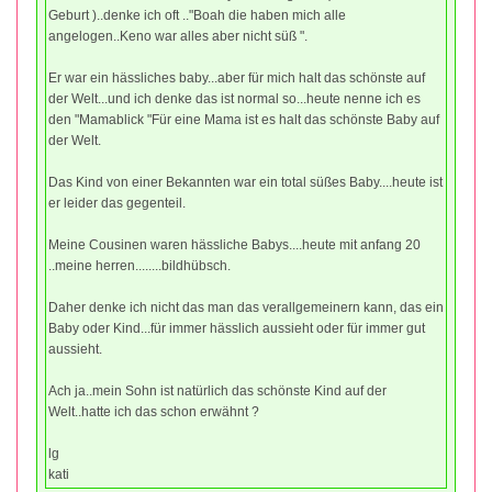
Geburt )..denke ich oft .."Boah die haben mich alle
angelogen..Keno war alles aber nicht süß ".
Er war ein hässliches baby...aber für mich halt das schönste auf
der Welt...und ich denke das ist normal so...heute nenne ich es
den "Mamablick "Für eine Mama ist es halt das schönste Baby auf
der Welt.
Das Kind von einer Bekannten war ein total süßes Baby....heute ist
er leider das gegenteil.
Meine Cousinen waren hässliche Babys....heute mit anfang 20
..meine herren........bildhübsch.
Daher denke ich nicht das man das verallgemeinern kann, das ein
Baby oder Kind...für immer hässlich aussieht oder für immer gut
aussieht.
Ach ja..mein Sohn ist natürlich das schönste Kind auf der
Welt..hatte ich das schon erwähnt ?
lg
kati