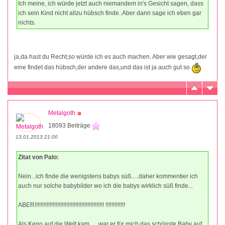
Ich meine, ich würde jetzt auch niemandem in's Gesicht sagen, dass
ich sein Kind nicht allzu hübsch finde..Aber dann sage ich eben gar
nichts.
ja,da hast du Recht,so würde ich es auch machen. Aber wie gesagt,der
eine findet das hübsch,der andere das,und das ist ja auch gut so
Metalgoth
18093 Beiträge
13.01.2013 21:00
Zitat von Palo:
Nein...ich finde die wenigstens babys süß.....daher kommentier ich
auch nur solche babybilder wo ich die babys wirklich süß finde...
ABER!!!!!!!!!!!!!!!!!!!!!!!!!!!!!!!!!!!!!!!!!!!!!! !!!!!!!!!!!!!
Als Keno auf die Welt kam......war er für mich das schönste Baby auf