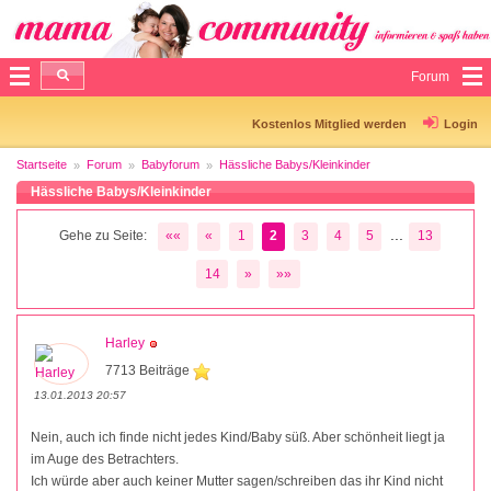
Forum
Kostenlos Mitglied werden
Login
Startseite
Forum
Babyforum
Hässliche Babys/Kleinkinder
Hässliche Babys/Kleinkinder
...
Gehe zu Seite:
««
«
1
2
3
4
5
13
14
»
»»
Harley
7713 Beiträge
13.01.2013 20:57
Nein, auch ich finde nicht jedes Kind/Baby süß. Aber schönheit liegt ja
im Auge des Betrachters.
Ich würde aber auch keiner Mutter sagen/schreiben das ihr Kind nicht