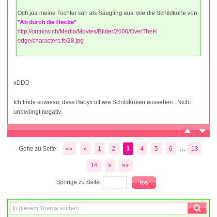
Och joa meine Tochter sah als Säugling aus, wie die Schildkörte von
*Ab durch die Hecke*
http://outnow.ch/Media/Movies/Bilder/2006/OverTheH
edge/characters.fs/28.jpg
xDDD
Ich finde sowieso, dass Babys oft wie Schildkröten aussehen...Nicht
unbedingt negativ.
...
Gehe zu Seite:
««
«
1
2
3
4
5
6
13
14
»
»»
Springe zu Seite: