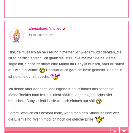
Ehemaliges Mitglied
13.01.2013 21:06
Hihi, da muss ich an ne Freundin meiner Schwiegermutter denken, die
ist so herrlich ehrlich. Ich glaub sie ist 60. Sie meinte "Meine Mama
sagte mir, eigentlich findet eine Mama ihr Baby ja hübsch, aber du sahst
aus wie ein Wurm"
Das war auch garnicht böse gemeint. Und heut
ist sie eine ganz hübsche
Ich denke aber dennoch, das eigene Kind ist immer das schönste.
Meine Tochter fand ich jetzt nicht häßlich, aber es gab sicher viel
hübschere Babys. Heut ist sie wirklich einfach nur süß
Stimmt, was ich oft furchtbar finde, wenn man den Kinder ansieht wer
die Eltern sind. Wenn möglich noch die gleiche Brille