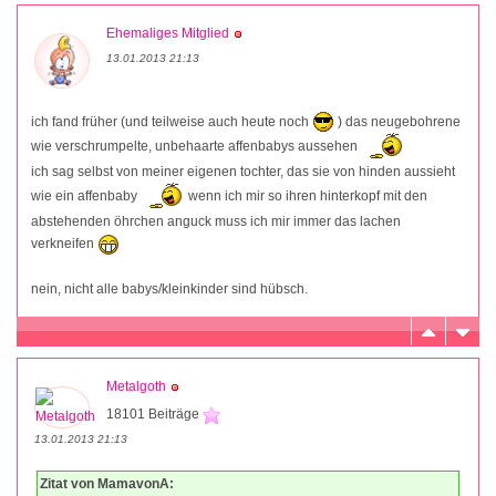
Ehemaliges Mitglied
13.01.2013 21:13
ich fand früher (und teilweise auch heute noch
) das neugebohrene
wie verschrumpelte, unbehaarte affenbabys aussehen
ich sag selbst von meiner eigenen tochter, das sie von hinden aussieht
wie ein affenbaby
wenn ich mir so ihren hinterkopf mit den
abstehenden öhrchen anguck muss ich mir immer das lachen
verkneifen
nein, nicht alle babys/kleinkinder sind hübsch.
Metalgoth
18101 Beiträge
13.01.2013 21:13
Zitat von MamavonA: