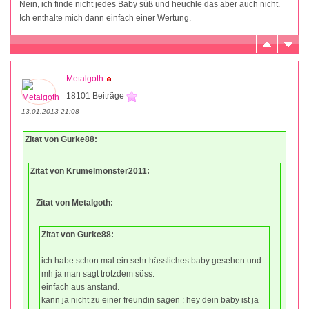
Nein, ich finde nicht jedes Baby süß und heuchle das aber auch nicht.
Ich enthalte mich dann einfach einer Wertung.
Metalgoth
18101 Beiträge
13.01.2013 21:08
Zitat von Gurke88:
Zitat von Krümelmonster2011:
Zitat von Metalgoth:
Zitat von Gurke88:
ich habe schon mal ein sehr hässliches baby gesehen und
mh ja man sagt trotzdem süss.
einfach aus anstand.
kann ja nicht zu einer freundin sagen : hey dein baby ist ja