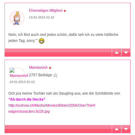
Ehemaliges Mitglied
13.01.2013 21:12
Nein, ich find auch ned jedes schön, dafür seh ich zu viele häßliche
jeden Tag, sorry.ˆˆ
MamavonA
2767 Beiträge
13.01.2013 21:12
Och joa meine Tochter sah als Säugling aus, wie die Schildkörte von
*Ab durch die Hecke*
http://outnow.ch/Media/Movies/Bilder/2006/OverTheH
edge/characters.fs/28.jpg