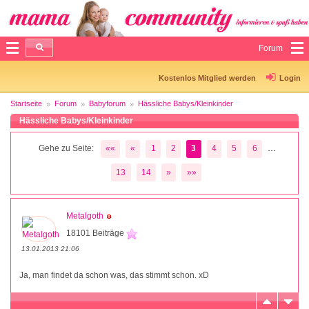
Forum
Kostenlos Mitglied werden
Login
Startseite
Forum
Babyforum
Hässliche Babys/Kleinkinder
Hässliche Babys/Kleinkinder
...
Gehe zu Seite:
««
«
1
2
3
4
5
6
13
14
»
»»
Metalgoth
18101 Beiträge
13.01.2013 21:06
Ja, man findet da schon was, das stimmt schon. xD