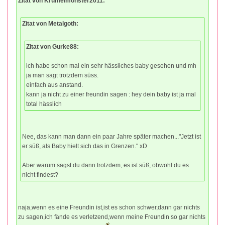
Zitat von Krümelmonster2011:
Zitat von Metalgoth:
Zitat von Gurke88:
ich habe schon mal ein sehr hässliches baby gesehen und mh
ja man sagt trotzdem süss.
einfach aus anstand.
kann ja nicht zu einer freundin sagen : hey dein baby ist ja mal
total hässlich
Nee, das kann man dann ein paar Jahre später machen..."Jetzt ist
er süß, als Baby hielt sich das in Grenzen." xD
Aber warum sagst du dann trotzdem, es ist süß, obwohl du es
nicht findest?
naja,wenn es eine Freundin ist,ist es schon schwer,dann gar nichts
zu sagen,ich fände es verletzend,wenn meine Freundin so gar nichts