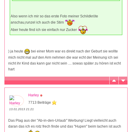
Also wenn ich mir so das erste Foto meiner Schildkröte
anschau,runzel ich auch die Stirn
Aber heute find ich sie einfach nur Zucker
) ja heute
bei einer Mom war es direkt nach der Geburt sie wollte
mich nicht mal auf den Arm nehmen die war echt der Meinung ich sei
nicht ihr Kind das kann gar nicht sein .... sowas später zu hören ist echt
hart
Harley
7713 Beiträge
13.01.2013 21:21
Das Plag aus der "Ab-in-den-Urlaub" Werbung! Liegt vielleicht auch
daran das ich es rotz frech finde und das "Hupen" beim lachen ist auch