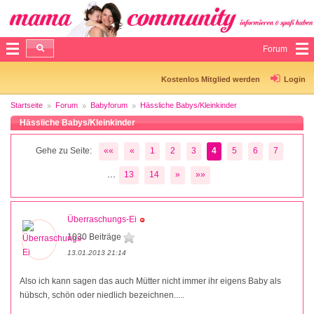
Forum
Kostenlos Mitglied werden
Login
Startseite
Forum
Babyforum
Hässliche Babys/Kleinkinder
Hässliche Babys/Kleinkinder
Gehe zu Seite:
««
«
1
2
3
4
5
6
7
...
13
14
»
»»
Überraschungs-Ei
1030 Beiträge
13.01.2013 21:14
Also ich kann sagen das auch Mütter nicht immer ihr eigens Baby als
hübsch, schön oder niedlich bezeichnen.....