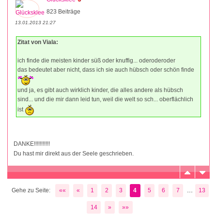
823 Beiträge
13.01.2013 21:27
Zitat von Viala:
ich finde die meisten kinder süß oder knuffig... oderoderoder
das bedeutet aber nicht, dass ich sie auch hübsch oder schön finde
und ja, es gibt auch wirklich kinder, die alles andere als hübsch
sind... und die mir dann leid tun, weil die welt so sch... oberflächlich
ist
DANKE!!!!!!!!!!!
Du hast mir direkt aus der Seele geschrieben.
...
Gehe zu Seite:
««
«
1
2
3
4
5
6
7
13
14
»
»»