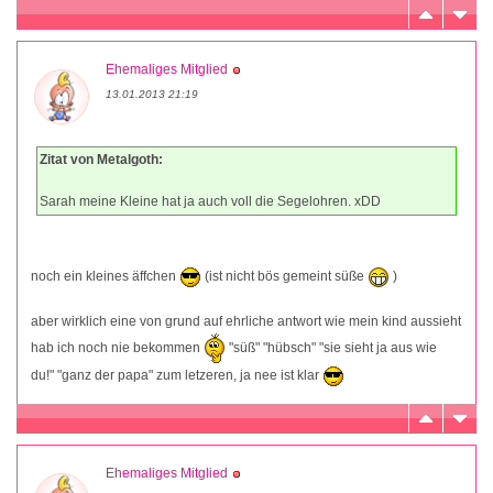
Ehemaliges Mitglied
13.01.2013 21:19
Zitat von Metalgoth:
Sarah meine Kleine hat ja auch voll die Segelohren. xDD
noch ein kleines äffchen
(ist nicht bös gemeint süße
)
aber wirklich eine von grund auf ehrliche antwort wie mein kind aussieht
hab ich noch nie bekommen
"süß" "hübsch" "sie sieht ja aus wie
du!" "ganz der papa" zum letzeren, ja nee ist klar
Ehemaliges Mitglied