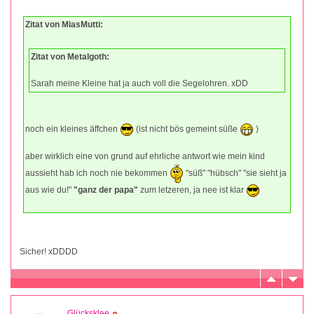
Zitat von MiasMutti:
Zitat von Metalgoth:
Sarah meine Kleine hat ja auch voll die Segelohren. xDD
noch ein kleines äffchen
(ist nicht bös gemeint süße
)
aber wirklich eine von grund auf ehrliche antwort wie mein kind
aussieht hab ich noch nie bekommen
"süß" "hübsch" "sie sieht ja
aus wie du!"
"ganz der papa"
zum letzeren, ja nee ist klar
Sicher! xDDDD
Glücksklee