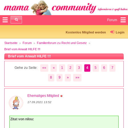
Forum
Kostenlos Mitglied werden
Login
Startseite
Forum
Familienforum zu Recht und Gesetz
Brief vom Anwalt HILFE !!!
Brief vom Anwalt HILFE !!!
Gehe zu Seite:
««
«
1
2
3
4
5
6
7
8
9
»
»»
Ehemaliges Mitglied
17.09.2021 13:52
Zitat von nilou: