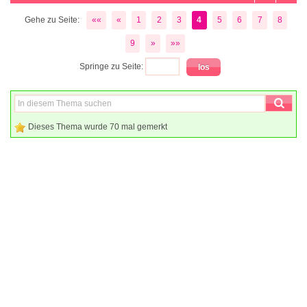
Gehe zu Seite:
««
«
1
2
3
4
5
6
7
8
9
»
»»
Springe zu Seite:
Dieses Thema wurde 70 mal gemerkt