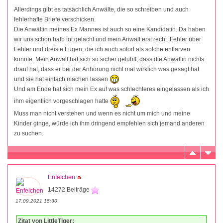
Allerdings gibt es tatsächlich Anwälte, die so schreiben und auch
fehlerhafte Briefe verschicken.
Die Anwältin meines Ex Mannes ist auch so eine Kandidatin. Da haben
wir uns schon halb tot gelacht und mein Anwalt erst recht. Fehler über
Fehler und dreiste Lügen, die ich auch sofort als solche entlarven
konnte. Mein Anwalt hat sich so sicher gefühlt, dass die Anwältin nichts
drauf hat, dass er bei der Anhörung nicht mal wirklich was gesagt hat
und sie hat einfach machen lassen
Und am Ende hat sich mein Ex auf was schlechteres eingelassen als ich
ihm eigentlich vorgeschlagen hatte
Muss man nicht verstehen und wenn es nicht um mich und meine
Kinder ginge, würde ich ihm dringend empfehlen sich jemand anderen
zu suchen.
Enfelchen
14272 Beiträge
17.09.2021 15:30
Zitat von LittleTiger: