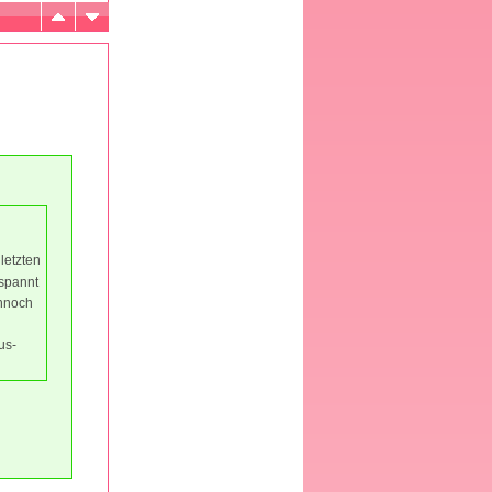
letzten
tspannt
ennoch
us-