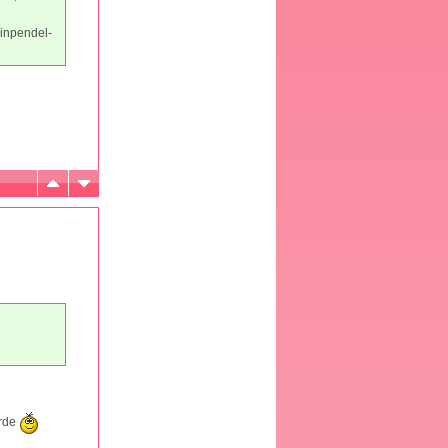
Einpendel-
erde