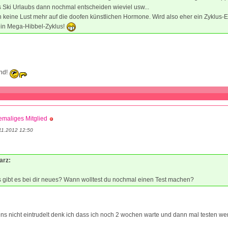
s Ski Urlaubs dann nochmal entscheiden wieviel usw...
 keine Lust mehr auf die doofen künstlichen Hormone. Wird also eher ein Zyklus-
ein Mega-Hibbel-Zyklus!
nd!
maliges Mitglied
11.2012 12:50
arz:
 gibt es bei dir neues? Wann wolltest du nochmal einen Test machen?
s nicht eintrudelt denk ich dass ich noch 2 wochen warte und dann mal testen w