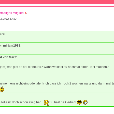
maliges Mitglied
11.2012 13:12
arz:
von mirjam1988:
at von Marz:
rjam, was gibt es bei dir neues? Wann wolltest du nochmal einen Test machen?
ine mens nicht eintrudelt denk ich dass ich noch 2 wochen warte und dann mal t
 Pille ist doch schon ewig her...
Du hast ne Geduld!