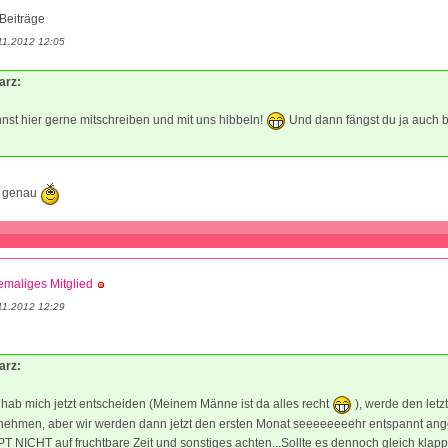
Beiträge
11.2012 12:05
arz:
annst hier gerne mitschreiben und mit uns hibbeln!
Und dann fängst du ja auch b
. genau
maliges Mitglied
11.2012 12:29
arz:
hab mich jetzt entscheiden (Meinem Männe ist da alles recht
), werde den letzt
 nehmen, aber wir werden dann jetzt den ersten Monat seeeeeeeehr entspannt an
NICHT auf fruchtbare Zeit und sonstiges achten...Sollte es dennoch gleich klap