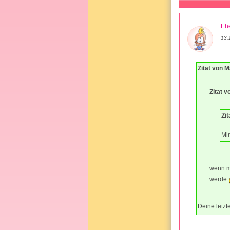
Ehe
13.
Zitat von M
Zitat 
Zit
Mi
wenn me
werde
Deine letzte