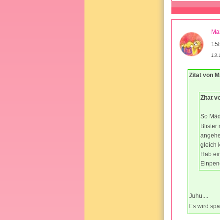
Ma
15
13.
Zitat von 
Zitat v
So Mäde
Blister
angehe
gleich 
Hab ein
Einpen
Juhu....
Es wird sp