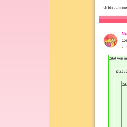
ich bin da imme
Ma
15
13.
Zitat von 
Zitat v
Zi