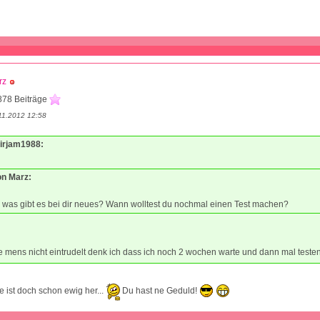
rz
878 Beiträge
11.2012 12:58
mirjam1988:
on Marz:
 was gibt es bei dir neues? Wann wolltest du nochmal einen Test machen?
 mens nicht eintrudelt denk ich dass ich noch 2 wochen warte und dann mal test
le ist doch schon ewig her...
Du hast ne Geduld!