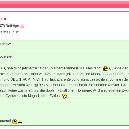
rz
878 Beiträge
11.2012 12:57
Maus82:
on Marz:
ls, hab mich jetzt entscheiden (Meinem Männe ist da alles recht
), werde den 
 nicht mehr nehmen, aber wir werden dann jetzt den ersten Monat seeeeeeeehr en
n und ÜBERHAUPT NICHT auf fruchtbare Zeit und sonstiges achten...Sollte es d
klappen, werden wir bzgl des Ski Urlaubs dann nochmal entscheiden wieviel usw...
fach keine Lust mehr auf die doofen künstlichen Hormone. Wird also eher ein Zykl
del-Zyklus als ein Mega-Hibbel-Zyklus!
annend!