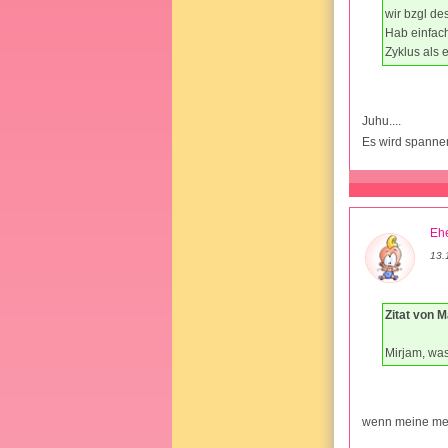
wir bzgl de
Hab einfach
Zyklus als 
Juhu....
Es wird spanne
Ehe
13.
Zitat von M
Mirjam, was
wenn meine men