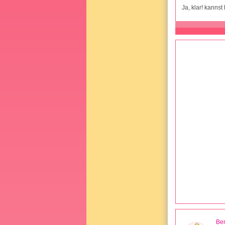
Ja, klar! kanns
Be