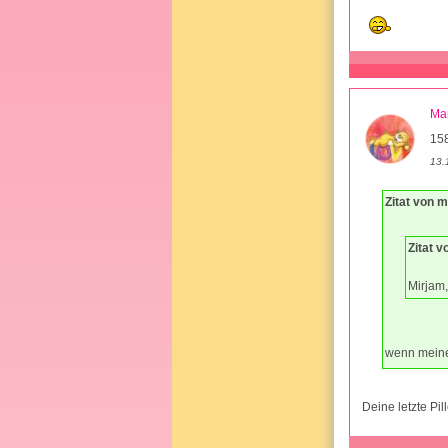
Ma
15
13.
Zitat von 
Zitat v
Mirjam,
wenn meine
Deine letzte Pil