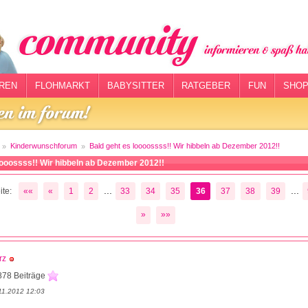
REN
FLOHMARKT
BABYSITTER
RATGEBER
FUN
SHOP
Kinderwunschforum
Bald geht es loooossss!! Wir hibbeln ab Dezember 2012!!
oooossss!! Wir hibbeln ab Dezember 2012!!
...
...
te:
««
«
1
2
33
34
35
36
37
38
39
»
»»
rz
878 Beiträge
11.2012 12:03