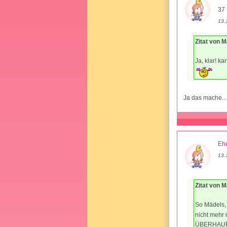
37 
13.
Zitat von M
Ja, klar! k
Ja das mache..
Ehe
13.
Zitat von M
So Mädels, 
nicht mehr
ÜBERHAUPT 