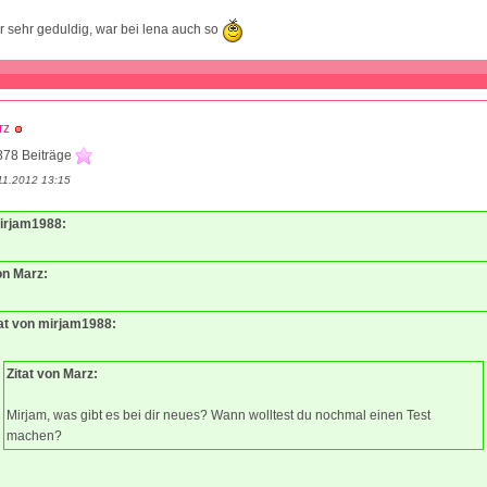
r sehr geduldig, war bei lena auch so
rz
878 Beiträge
11.2012 13:15
mirjam1988:
on Marz:
tat von mirjam1988:
Zitat von Marz:
Mirjam, was gibt es bei dir neues? Wann wolltest du nochmal einen Test
machen?