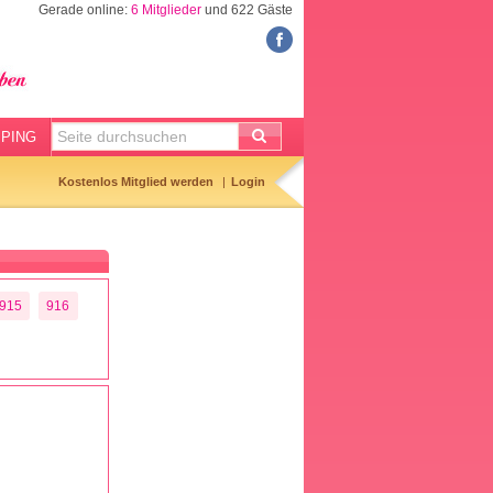
Gerade online:
6 Mitglieder
und 622 Gäste
FORUM
Meine Forenthemen
Meine Forenbeiträge
PING
Gemerkte Themen
Kostenlos Mitglied werden
Login
Neueste Themen
Aktuell diskutiert
Forenticker
915
916
Forenbilder
Forenregeln