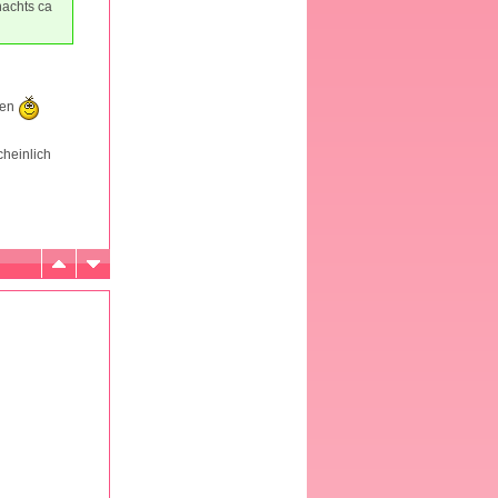
nachts ca
gen
cheinlich