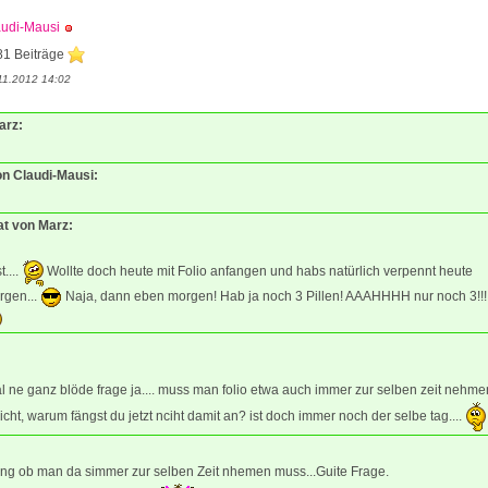
audi-Mausi
81 Beiträge
11.2012 14:02
arz:
on Claudi-Mausi:
at von Marz:
t....
Wollte doch heute mit Folio anfangen und habs natürlich verpennt heute
rgen...
Naja, dann eben morgen! Hab ja noch 3 Pillen! AAAHHHH nur noch 3!!!
al ne ganz blöde frage ja.... muss man folio etwa auch immer zur selben zeit nehm
cht, warum fängst du jetzt nciht damit an? ist doch immer noch der selbe tag....
ng ob man da simmer zur selben Zeit nhemen muss...Guite Frage.