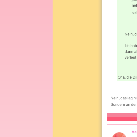
neh
sel
Nein, d
Ich ha
dann ab
verlegt
Oha, die D
Nein, das lag ni
Sondern an der
Ma