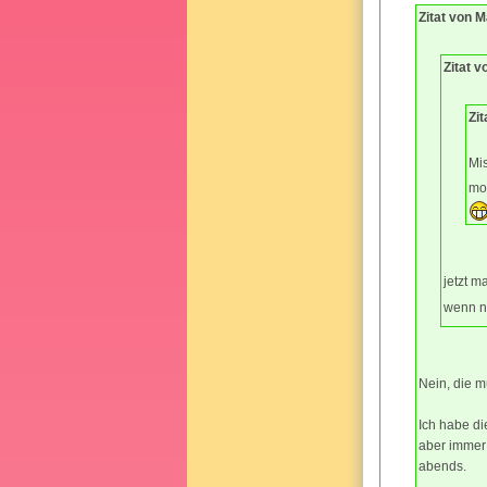
Zitat von 
Zitat v
Zit
Mis
mo
jetzt m
wenn ni
Nein, die m
Ich habe d
aber immer 
abends.