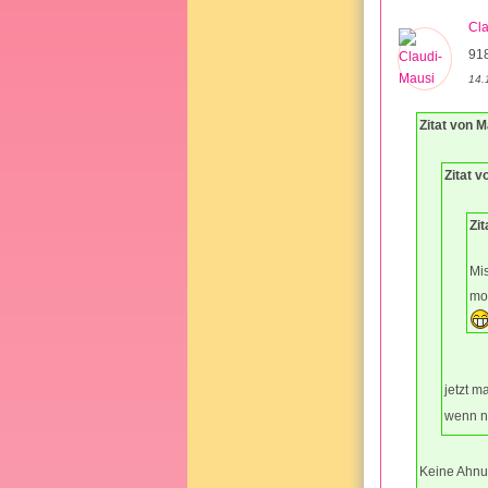
Cl
91
14.
Zitat von M
Zitat v
Zit
Mis
mo
jetzt m
wenn ni
Keine Ahnu