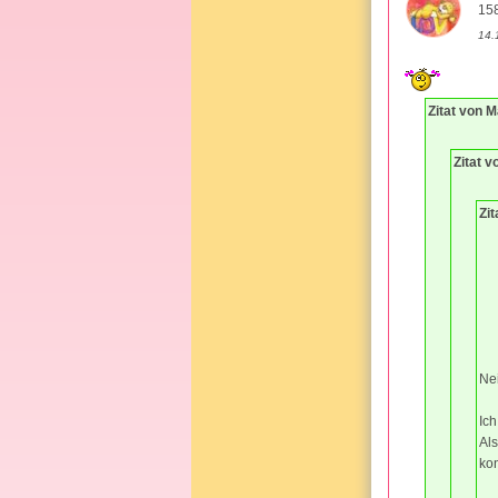
15
14.
Zitat von 
Zitat v
Zi
Nei
Ic
Als
kon