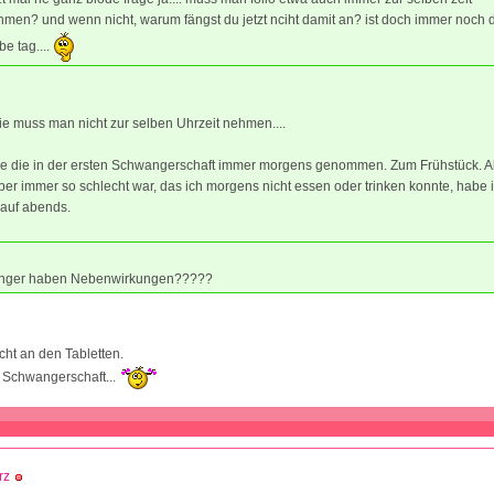
men? und wenn nicht, warum fängst du jetzt nciht damit an? ist doch immer noch 
be tag....
ie muss man nicht zur selben Uhrzeit nehmen....
be die in der ersten Schwangerschaft immer morgens genommen. Zum Frühstück. Al
er immer so schlecht war, das ich morgens nicht essen oder trinken konnte, habe 
 auf abends.
inger haben Nebenwirkungen?????
cht an den Tabletten.
 Schwangerschaft...
rz