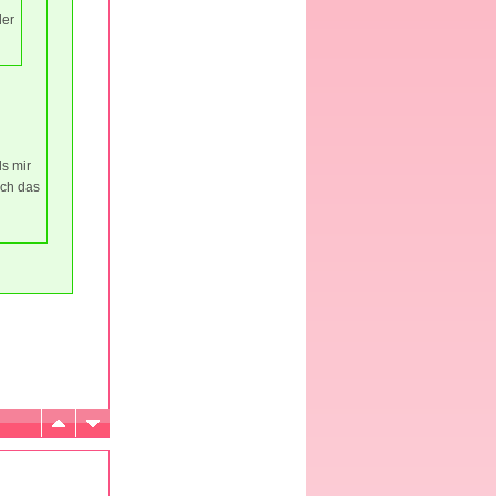
der
s mir
ich das