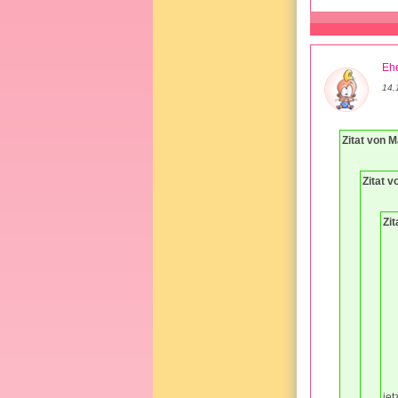
Ehe
14.
Zitat von M
Zitat 
Zit
jet