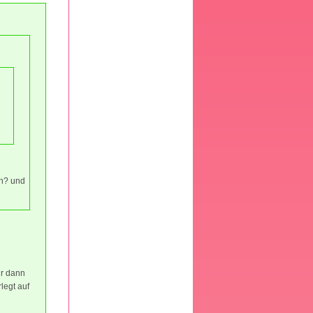
en? und
ir dann
legt auf