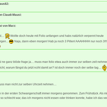
Maus82:
on Claudi-Mausi:
at von Marz:
t....
Wollte doch heute mit Folio anfangen und habs natürlich verpennt heute
rgen...
Naja, dann eben morgen! Hab ja noch 3 Pillen! AAAHHHH nur noch 3!!!
al ne ganz blöde frage ja.... muss man folio etwa auch immer zur selben zeit nehm
cht, warum fängst du jetzt nciht damit an? ist doch immer noch der selbe tag....
uss man nicht zur selben Uhrzeit nehmen....
ie in der ersten Schwangerschaft immer morgens genommen. Zum Frühstück. Als m
so schlecht war, das ich morgens nicht essen oder trinken konnte, habe ich das ver