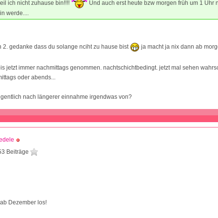
il ich nicht zuhause bin!!!!
Und auch erst heute bzw morgen früh um 1 Uhr 
n werde....
n 2. gedanke dass du solange nciht zu hause bist
ja macht ja nix dann ab mor
is jetzt immer nachmittags genommen. nachtschichtbedingt. jetzt mal sehen wahrs
ittags oder abends...
igentlich nach längerer einnahme irgendwas von?
edele
53 Beiträge
 ab Dezember los!