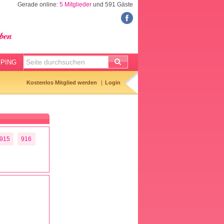
Gerade online:
5 Mitglieder
und 591 Gäste
FORUM
Meine Forenthemen
Meine Forenbeiträge
PING
Gemerkte Themen
Kostenlos Mitglied werden
Login
Neueste Themen
Aktuell diskutiert
Forenticker
915
916
Forenbilder
Forenregeln