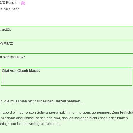
878 Beiträge
11.2012 14:05
Maus82:
on Marz:
tat von Maus82:
Zitat von Claudi-Mausi:
...
n, die muss man nicht zur selben Uhrzeit nehmen....
h habe die in der ersten Schwangerschaft immer morgens genommen. Zum Frühstü
 mir dann aber immer so schlecht war, das ich morgens nicht essen oder trinken
nte, habe ich das verlegt auf abends.