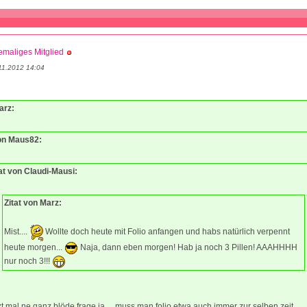
maliges Mitglied
11.2012 14:04
arz:
von Maus82:
at von Claudi-Mausi:
Zitat von Marz:
Mist....
Wollte doch heute mit Folio anfangen und habs natürlich verpennt
heute morgen...
Naja, dann eben morgen! Hab ja noch 3 Pillen! AAAHHHH
nur noch 3!!!
zt mal ne ganz blöde frage ja.... muss man folio etwa auch immer zur selben zeit