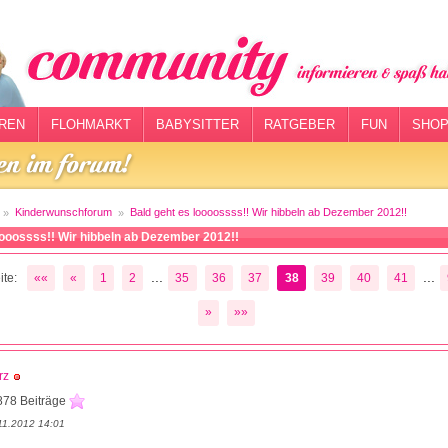
REN
FLOHMARKT
BABYSITTER
RATGEBER
FUN
SHOP
Kinderwunschforum
Bald geht es loooossss!! Wir hibbeln ab Dezember 2012!!
oooossss!! Wir hibbeln ab Dezember 2012!!
...
...
te:
««
«
1
2
35
36
37
38
39
40
41
»
»»
rz
878 Beiträge
11.2012 14:01