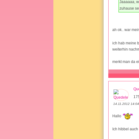
Jaaaaaa, we
zuhause sei
ah ok.. war mei
ich hab meine b
weiterhin nachm
merkt man da e
Qu
17
14.11.2012 14:04
Hallo
Ich hibbel auch