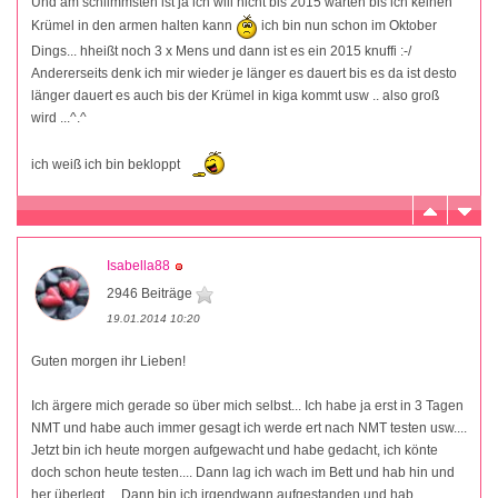
Und am schlimmsten ist ja ich will nicht bis 2015 warten bis ich keinen
Krümel in den armen halten kann
ich bin nun schon im Oktober
Dings... hheißt noch 3 x Mens und dann ist es ein 2015 knuffi :-/
Andererseits denk ich mir wieder je länger es dauert bis es da ist desto
länger dauert es auch bis der Krümel in kiga kommt usw .. also groß
wird ...^.^
ich weiß ich bin bekloppt
Isabella88
2946 Beiträge
19.01.2014 10:20
Guten morgen ihr Lieben!
Ich ärgere mich gerade so über mich selbst... Ich habe ja erst in 3 Tagen
NMT und habe auch immer gesagt ich werde ert nach NMT testen usw....
Jetzt bin ich heute morgen aufgewacht und habe gedacht, ich könte
doch schon heute testen.... Dann lag ich wach im Bett und hab hin und
her überlegt.... Dann bin ich irgendwann aufgestanden und hab