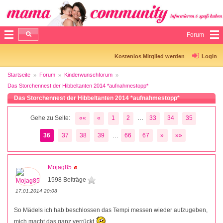
Forum
Kostenlos Mitglied werden
Login
Startseite
Forum
Kinderwunschforum
Das Storchennest der Hibbeltanten 2014 *aufnahmestopp*
Das Storchennest der Hibbeltanten 2014 *aufnahmestopp*
...
Gehe zu Seite:
««
«
1
2
33
34
35
...
36
37
38
39
66
67
»
»»
Mojag85
1598 Beiträge
17.01.2014 20:08
So Mädels ich hab beschlossen das Tempi messen wieder aufzugeben,
mich macht das ganz verrückt