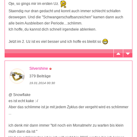
Oje, so gings mir im ersten Uz.
Staendig nur dran gedacht und konnt auch immer schlecht schlafen
deswegen. Und die "Schwangerschaftsanzeichen" kamen dann auch
alle beim Ausbleiben der Periode....schlimm.
Ich hoffe, du kannst dich schnell irgendwie ablenken.
Jetzt im 2. Uz ist es viel besser und ich hoffe es bleibt so
Silvershine
379 Beiträge
19.01.2014 00:30
@ Snowflake
es ist echt kake :-/
Aber das schlimme ist je mit jedem Zyklus der vergeht wird es schlimmer
...
ich denk mir dann immer "toll noch ein Monatmehr zu warten bis klein
müh dann da ist "