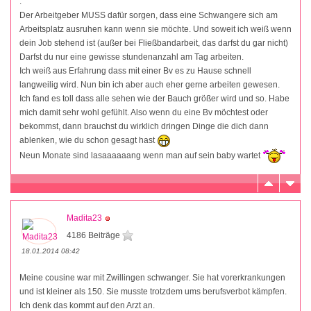
.
Der Arbeitgeber MUSS dafür sorgen, dass eine Schwangere sich am
Arbeitsplatz ausruhen kann wenn sie möchte. Und soweit ich weiß wenn
dein Job stehend ist (außer bei Fließbandarbeit, das darfst du gar nicht)
Darfst du nur eine gewisse stundenanzahl am Tag arbeiten.
Ich weiß aus Erfahrung dass mit einer Bv es zu Hause schnell
langweilig wird. Nun bin ich aber auch eher gerne arbeiten gewesen.
Ich fand es toll dass alle sehen wie der Bauch größer wird und so. Habe
mich damit sehr wohl gefühlt. Also wenn du eine Bv möchtest oder
bekommst, dann brauchst du wirklich dringen Dinge die dich dann
ablenken, wie du schon gesagt hast
Neun Monate sind lasaaaaaang wenn man auf sein baby wartet
Madita23
4186 Beiträge
18.01.2014 08:42
Meine cousine war mit Zwillingen schwanger. Sie hat vorerkrankungen
und ist kleiner als 150. Sie musste trotzdem ums berufsverbot kämpfen.
Ich denk das kommt auf den Arzt an.