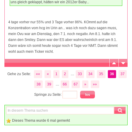
uns gleich geklappt, hätten wir ein 2012er Baby...
4 tage vorher nur 55% und 3 Tage vorher 86%. KOmmt auf die
Konzentration vom hcg im Urin an... was ich noch dazu sagen muss,
mein Ovu war am Dienstag, den 7.1. noch negativ. Am 8.1. hatte ich
dann den Smiley. Dann war der ES aber wahrscheinlich erst am 9.1.
Dann wäre ich somit heute sogar noch 4 Tage vor NMT. Dann stimmt
wohl auch mein Ticker nicht.
...
Gehe zu Seite:
««
«
1
2
33
34
35
36
37
...
38
39
66
67
»
»»
Springe zu Seite:
Dieses Thema wurde 6 mal gemerkt