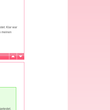
tet. Klar war
an meinen
getestet.