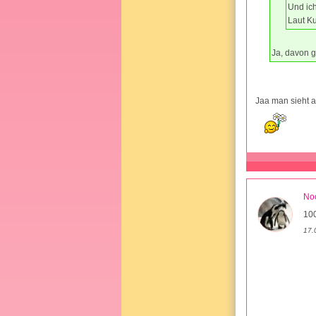
Und ic
Laut Ku
Ja, davon g
Jaa man sieht au
No
100
17.