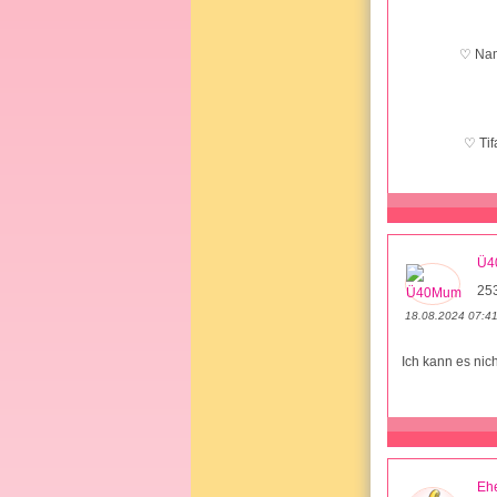
♡ Nam
♡ Tif
Ü4
253
18.08.2024 07:4
Ich kann es nic
Ehe