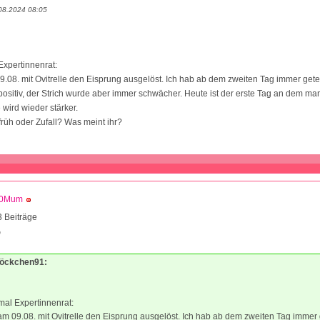
08.2024 08:05
Expertinnenrat:
.08. mit Ovitrelle den Eisprung ausgelöst. Ich hab ab dem zweiten Tag immer getes
positiv, der Strich wurde aber immer schwächer. Heute ist der erste Tag an dem m
 wird wieder stärker.
früh oder Zufall? Was meint ihr?
0Mum
 Beiträge
0
Flöckchen91:
mal Expertinnenrat:
m 09.08. mit Ovitrelle den Eisprung ausgelöst. Ich hab ab dem zweiten Tag immer 