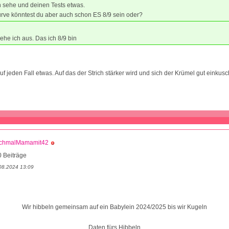
h sehe und deinen Tests etwas.
rve könntest du aber auch schon ES 8/9 sein oder?
ehe ich aus. Das ich 8/9 bin
f jeden Fall etwas. Auf das der Strich stärker wird und sich der Krümel gut einkusch
chmalMamamit42
 Beiträge
08.2024 13:09
Wir hibbeln gemeinsam auf ein Babylein 2024/2025 bis wir Kugeln
Daten fürs Hibbeln