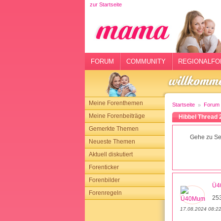
zur Startseite
rtseite
rum
mmunity
FORUM
COMMUNITY
REGIONALFO
gionalforen
ohmarkt
Meine Forenthemen
Startseite
Forum
ysitter
Meine Forenbeiträge
Hibbel Thread 
Gemerkte Themen
tgeber
Gehe zu Sei
Neueste Themen
n
Aktuell diskutiert
Forenticker
opping
Forenbilder
Ü4
Forenregeln
sloggen
253
17.08.2024 08:2