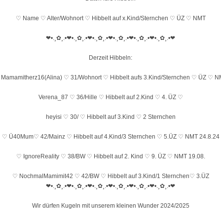
♡ Name ♡ Alter/Wohnort ♡ Hibbelt auf x.Kind/Sternchen ♡ ÜZ ♡ NMT
❤•.¸✿¸.•❤•.¸✿¸.•❤•.¸✿¸.•❤•.¸✿¸.•❤•.¸✿¸.•❤•.¸✿¸.•❤
Derzeit Hibbeln:
Mamamitherz16(Alina) ♡ 31/Wohnort ♡ Hibbelt aufs 3.Kind/Sternchen ♡ ÜZ ♡ 
Verena_87 ♡ 36/Hille ♡ Hibbelt auf 2.Kind ♡ 4. ÜZ ♡
heyisi ♡ 30/ ♡ Hibbelt auf 3.Kind ♡ 2 Sternchen
♡ Ü40Mum♡ 42/Mainz ♡ Hibbelt auf 4.Kind/3 Sternchen ♡ 5.ÜZ ♡ NMT 24.8.24
♡ IgnoreReality ♡ 38/BW ♡ Hibbelt auf 2. Kind ♡ 9. ÜZ ♡ NMT 19.08.
♡ NochmalMamimit42 ♡ 42/BW ♡ Hibbelt auf 3.Kind/1 Sternchen♡ 3.ÜZ
❤•.¸✿¸.•❤•.¸✿¸.•❤•.¸✿¸.•❤•.¸✿¸.•❤•.¸✿¸.•❤•.¸✿¸.•❤
Wir dürfen Kugeln mit unserem kleinen Wunder 2024/2025