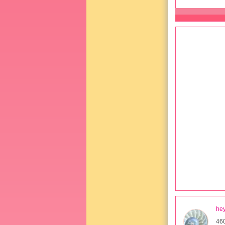
hey
460