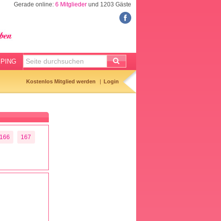
Gerade online:
6 Mitglieder
und 1203 Gäste
FORUM
Meine Forenthemen
Meine Forenbeiträge
PING
Gemerkte Themen
Kostenlos Mitglied werden
Login
Neueste Themen
Aktuell diskutiert
Forenticker
166
167
Forenbilder
Forenregeln