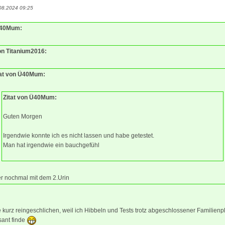
08.2024 09:25
Ü40Mum:
von Titanium2016:
tat von Ü40Mum:
Zitat von Ü40Mum:
Guten Morgen
Irgendwie konnte ich es nicht lassen und habe getestet.
Man hat irgendwie ein bauchgefühl
er nochmal mit dem 2.Urin
urz reingeschlichen, weil ich Hibbeln und Tests trotz abgeschlossener Familien
sant finde