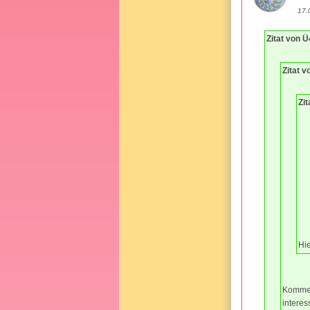
17.
Zitat von 
Zitat 
Zi
Hi
Komme k
interes