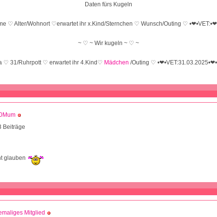
Daten fürs Kugeln
e ♡ Alter/Wohnort ♡erwartet ihr x.Kind/Sternchen ♡ Wunsch/Outing ♡ •❤•VET:•❤
~ ♡ ~ Wir kugeln ~ ♡ ~
a ♡ 31/Ruhrpott ♡ erwartet ihr 4.Kind♡
Mädchen
/Outing ♡ •❤•VET:31.03.2025•❤
0Mum
 Beiträge
1
ht glauben
maliges Mitglied