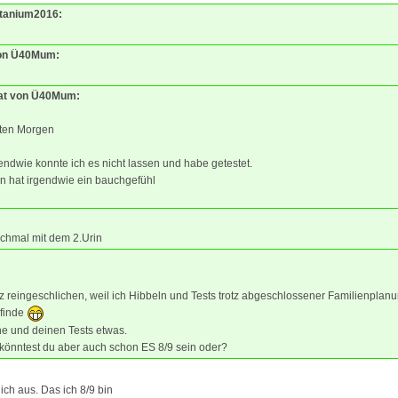
Titanium2016:
von Ü40Mum:
tat von Ü40Mum:
ten Morgen
endwie konnte ich es nicht lassen und habe getestet.
n hat irgendwie ein bauchgefühl
ochmal mit dem 2.Urin
reingeschlichen, weil ich Hibbeln und Tests trotz abgeschlossener Familienplan
 finde
e und deinen Tests etwas.
könntest du aber auch schon ES 8/9 sein oder?
ich aus. Das ich 8/9 bin