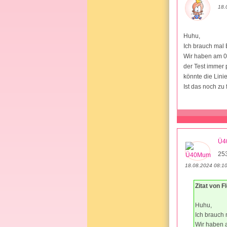
18.
Huhu,
Ich brauch mal 
Wir haben am 09
der Test immer 
könnte die Linie
Ist das noch zu 
Ü4
253
18.08.2024 08:1
Zitat von 
Huhu,
Ich brauch 
Wir haben a