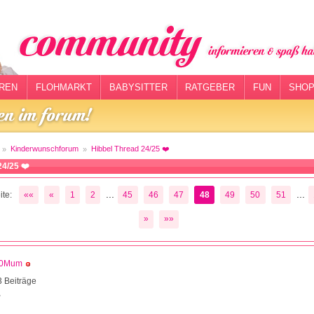
REN
FLOHMARKT
BABYSITTER
RATGEBER
FUN
SHOP
Kinderwunschforum
Hibbel Thread 24/25 ❤️
24/25 ❤️
...
...
te:
««
«
1
2
45
46
47
48
49
50
51
»
»»
0Mum
 Beiträge
2