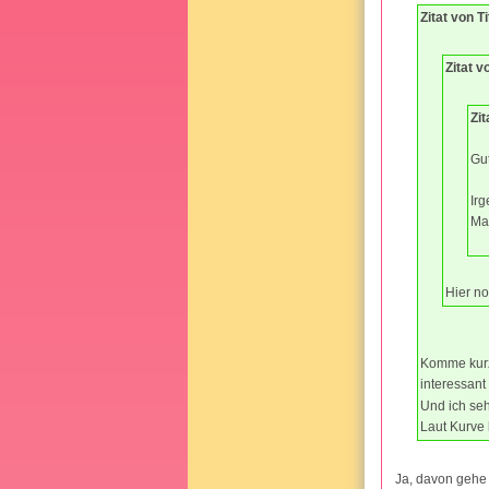
Zitat von 
Zitat 
Zi
Gu
Irg
Ma
Hier n
Komme kurz 
interessant
Und ich seh
Laut Kurve 
Ja, davon gehe 