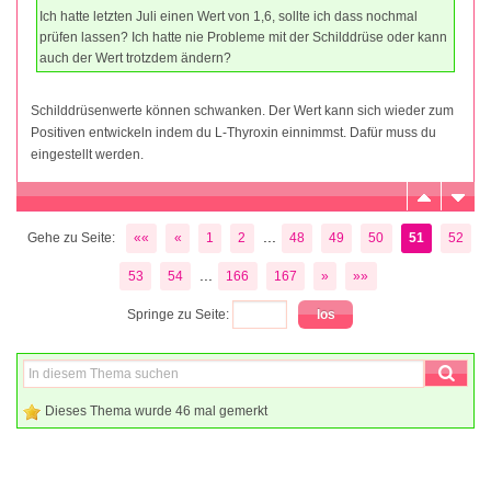
Ich hatte letzten Juli einen Wert von 1,6, sollte ich dass nochmal
prüfen lassen? Ich hatte nie Probleme mit der Schilddrüse oder kann
auch der Wert trotzdem ändern?
Schilddrüsenwerte können schwanken. Der Wert kann sich wieder zum
Positiven entwickeln indem du L-Thyroxin einnimmst. Dafür muss du
eingestellt werden.
...
Gehe zu Seite:
««
«
1
2
48
49
50
51
52
...
53
54
166
167
»
»»
Springe zu Seite:
Dieses Thema wurde 46 mal gemerkt