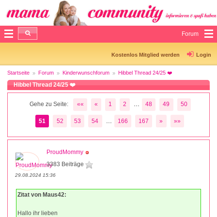
Forum
Kostenlos Mitglied werden
Login
Startseite
Forum
Kinderwunschforum
Hibbel Thread 24/25 ❤️
Hibbel Thread 24/25 ❤️
...
Gehe zu Seite:
««
«
1
2
48
49
50
...
51
52
53
54
166
167
»
»»
ProudMommy
3383 Beiträge
29.08.2024 15:36
Zitat von Maus42:
Hallo ihr lieben