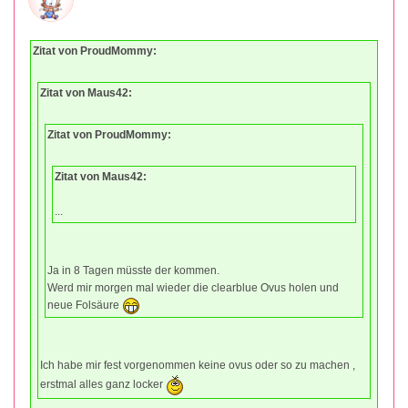
Zitat von ProudMommy:
Zitat von Maus42:
Zitat von ProudMommy:
Zitat von Maus42:
...
Ja in 8 Tagen müsste der kommen.
Werd mir morgen mal wieder die clearblue Ovus holen und
neue Folsäure
Ich habe mir fest vorgenommen keine ovus oder so zu machen ,
erstmal alles ganz locker