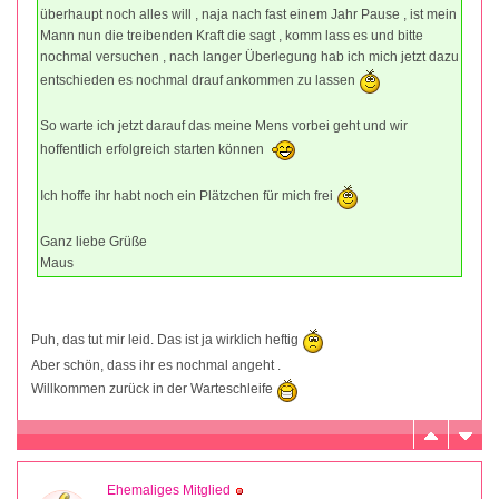
überhaupt noch alles will , naja nach fast einem Jahr Pause , ist mein
Mann nun die treibenden Kraft die sagt , komm lass es und bitte
nochmal versuchen , nach langer Überlegung hab ich mich jetzt dazu
entschieden es nochmal drauf ankommen zu lassen
So warte ich jetzt darauf das meine Mens vorbei geht und wir
hoffentlich erfolgreich starten können
Ich hoffe ihr habt noch ein Plätzchen für mich frei
Ganz liebe Grüße
Maus
Puh, das tut mir leid. Das ist ja wirklich heftig
Aber schön, dass ihr es nochmal angeht .
Willkommen zurück in der Warteschleife
Ehemaliges Mitglied