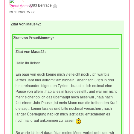
3383 Beiträge
29.08.2024 15:42
Zitat von Maus42:
Zitat von ProudMommy:
Zitat von Maus42:
Hallo ihr lieben
Ein paar von euch kenne mich vielleicht noch , ich war bis
letztes Jahr hier aktiv mit am hibbeln , aber nach 3 fg's in drei
hintereinander folgenden Zyklen , brauchte ich erstmal eine
Pause von allem , hab alles in frage gestellt , und war mir nicht
mehr sicher ob ich das überhaupt noch alles will , naja nach
fast einem Jahr Pause , ist mein Mann nun die treibenden Kraft
die sagt , komm lass es und bitte nochmal versuchen , nach
langer Überlegung hab ich mich jetzt dazu entschieden es
nochmal drauf ankommen zu lassen
So warte ich jetzt darauf das meine Mens vorbei geht und wir