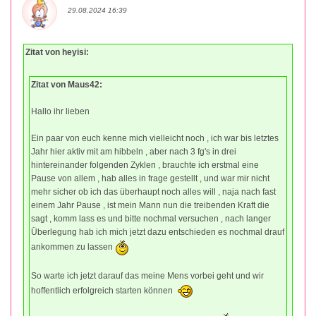
29.08.2024 16:39
Zitat von heyisi:
Zitat von Maus42:
Hallo ihr lieben
Ein paar von euch kenne mich vielleicht noch , ich war bis letztes
Jahr hier aktiv mit am hibbeln , aber nach 3 fg's in drei
hintereinander folgenden Zyklen , brauchte ich erstmal eine
Pause von allem , hab alles in frage gestellt , und war mir nicht
mehr sicher ob ich das überhaupt noch alles will , naja nach fast
einem Jahr Pause , ist mein Mann nun die treibenden Kraft die
sagt , komm lass es und bitte nochmal versuchen , nach langer
Überlegung hab ich mich jetzt dazu entschieden es nochmal drauf
ankommen zu lassen
So warte ich jetzt darauf das meine Mens vorbei geht und wir
hoffentlich erfolgreich starten können