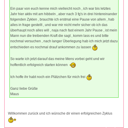
Ein paar von euch kenne mich vielleicht noch , ich war bis letztes
Jahr hier aktiv mit am hibbeln , aber nach 3 fg's in drei hintereinander
folgenden Zyklen , brauchte ich erstmal eine Pause von allem , hab
alles in frage gestellt , und war mir nicht mehr sicher ob ich das
überhaupt noch alles will , naja nach fast einem Jahr Pause , ist mein
Mann nun die treibenden Kraft die sagt , komm lass es und bitte
nochmal versuchen , nach langer Überlegung hab ich mich jetzt dazu
entschieden es nochmal drauf ankommen zu lassen
So warte ich jetzt darauf das meine Mens vorbei geht und wir
hoffentlich erfolgreich starten können
Ich hoffe ihr habt noch ein Plätzchen für mich frei
Ganz liebe Grüße
Maus
Willkommen zurück und ich wünsche dir einen erfolgreichen Zyklus