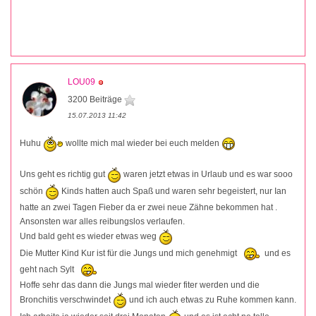
LOU09
3200 Beiträge
15.07.2013 11:42
Huhu
wollte mich mal wieder bei euch melden
Uns geht es richtig gut
waren jetzt etwas in Urlaub und es war sooo
schön
Kinds hatten auch Spaß und waren sehr begeistert, nur Ian
hatte an zwei Tagen Fieber da er zwei neue Zähne bekommen hat .
Ansonsten war alles reibungslos verlaufen.
Und bald geht es wieder etwas weg
Die Mutter Kind Kur ist für die Jungs und mich genehmigt
und es
geht nach Sylt
Hoffe sehr das dann die Jungs mal wieder fiter werden und die
Bronchitis verschwindet
und ich auch etwas zu Ruhe kommen kann.