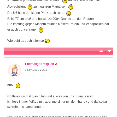
Ich arbeite ja wieder seit drei Monaten
und es ist echt ne tolle
Abwechslung
zum ganzen Mama sein
Die U6 hatte der kleine Prinz auch schon
Er ist 77 cm groß und hat stolze 9004 Gramm auf den Rippen.
Die Impfung gegen Masern Mumps Masern Röteln und Windpocken hat
er auch gut vertragen
Wie geht es euch allen so
Ehemaliges Mitglied
16.07.2013 10:20
huhu
wollte es lou mal gleich tun und al was von uns hören lassen.
ich lese immer fleißug mit, aber meist nur mit dem handy und da ist das
svhreiben so anstrengend.