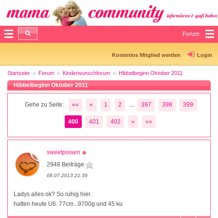
Forum
Kostenlos Mitglied werden
Login
Startseite
Forum
Kinderwunschforum
Hibbelbeginn Oktober 2011
Hibbelbeginn Oktober 2011
...
Gehe zu Seite:
««
«
1
2
397
398
399
400
401
402
»
»»
sweetpoisen
2948 Beiträge
08.07.2013 21:39
Ladys alles ok? So ruhig hier.
hatten heute U6. 77cm...9700g und 45 ku