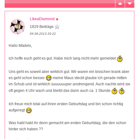
LikeaDiamond
1829 Beiträge
09.08.2013 20:22
Hallo Mädels,
ich hoffe euch geht es gut. Habe mich lang nicht mehr gemeldet
Uns geht es soweit aber wirklich gut. Wir waren ein bisschen krank aber
es geht schon besser
meine Maus steckt glaube ich gerade mitten
im Schub und ist wirklich suuuuuuper anstrengend. Auch nachts wird sie
oft gegen 4 Uhr wach und bleibt das dann auch ca. 1 Stunde
Ich freue mich total auf ihren ersten Geburtstag und bin schon richtig
aufgeregt
Was habt habt ihr denn gemacht am ersten Geburtstag, die den schon
hinter sich haben ??