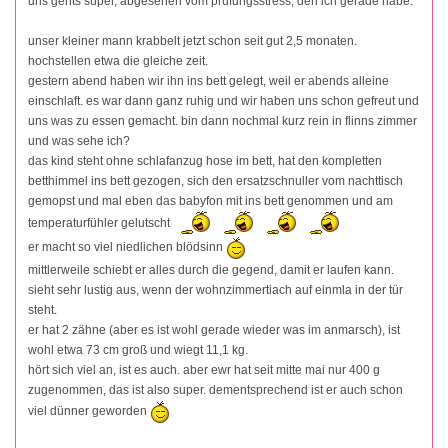
uns gehts super, abgesehen vom prüfungsstress, den ich gerade habe.
unser kleiner mann krabbelt jetzt schon seit gut 2,5 monaten.
hochstellen etwa die gleiche zeit.
gestern abend haben wir ihn ins bett gelegt, weil er abends alleine
einschlaft. es war dann ganz ruhig und wir haben uns schon gefreut und
uns was zu essen gemacht. bin dann nochmal kurz rein in flinns zimmer
und was sehe ich?
das kind steht ohne schlafanzug hose im bett, hat den kompletten
betthimmel ins bett gezogen, sich den ersatzschnuller vom nachttisch
gemopst und mal eben das babyfon mit ins bett genommen und am
temperaturfühler gelutscht
er macht so viel niedlichen blödsinn
mittlerweile schiebt er alles durch die gegend, damit er laufen kann.
sieht sehr lustig aus, wenn der wohnzimmertiach auf einmla in der tür
steht.
er hat 2 zähne (aber es ist wohl gerade wieder was im anmarsch), ist
wohl etwa 73 cm groß und wiegt 11,1 kg.
hört sich viel an, ist es auch. aber ewr hat seit mitte mai nur 400 g
zugenommen, das ist also super. dementsprechend ist er auch schon
viel dünner geworden