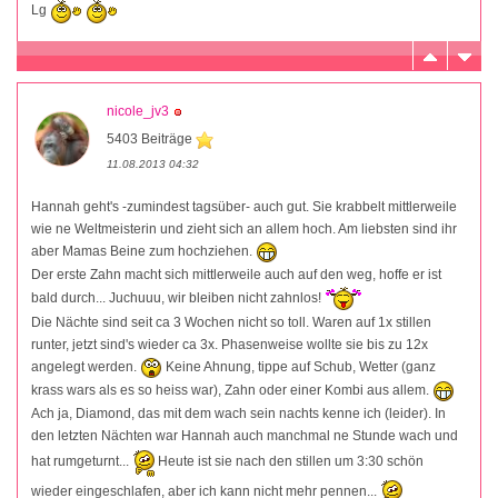
Lg
nicole_jv3
5403 Beiträge
11.08.2013 04:32
Hannah geht's -zumindest tagsüber- auch gut. Sie krabbelt mittlerweile
wie ne Weltmeisterin und zieht sich an allem hoch. Am liebsten sind ihr
aber Mamas Beine zum hochziehen.
Der erste Zahn macht sich mittlerweile auch auf den weg, hoffe er ist
bald durch... Juchuuu, wir bleiben nicht zahnlos!
Die Nächte sind seit ca 3 Wochen nicht so toll. Waren auf 1x stillen
runter, jetzt sind's wieder ca 3x. Phasenweise wollte sie bis zu 12x
angelegt werden.
Keine Ahnung, tippe auf Schub, Wetter (ganz
krass wars als es so heiss war), Zahn oder einer Kombi aus allem.
Ach ja, Diamond, das mit dem wach sein nachts kenne ich (leider). In
den letzten Nächten war Hannah auch manchmal ne Stunde wach und
hat rumgeturnt...
Heute ist sie nach den stillen um 3:30 schön
wieder eingeschlafen, aber ich kann nicht mehr pennen...