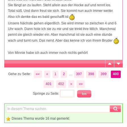
Sie fängt an zu laufen. Steht allein aus der Hocke auf und rennt los.
Total süß. Und dann freut sie sich. Sie kommt nun auch immer weiter.
Also ich denke das es bald geschafft ist
Unsere Nächste gehen eigentlich. Sie wird immer so zwischen 4 und 6
Uhr wach. Dann hole ich sie zu mir und sie trinkt ihre Milch. Manchmal
pennt sie gleich wieder ein. Aber manchmal ist sie auch eine stunde
wach und turnt rum. Das nervt. Aber das kenne ich von ihrem Bruder
Von Minnie habe ich auch immer noch nichts gehört
...
Gehe zu Seite:
««
«
1
2
397
398
399
400
401
402
»
»»
Springe zu Seite:
Dieses Thema wurde 16 mal gemerkt