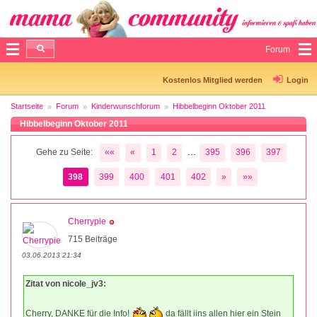
Forum
Kostenlos Mitglied werden
Login
Startseite
Forum
Kinderwunschforum
Hibbelbeginn Oktober 2011
Hibbelbeginn Oktober 2011
...
Gehe zu Seite:
««
«
1
2
395
396
397
398
399
400
401
402
»
»»
Cherrypie
715 Beiträge
03.06.2013 21:34
Zitat von nicole_jv3:
Cherry, DANKE für die Info!
da fällt iins allen hier ein Stein