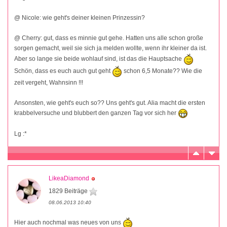
@ Nicole: wie geht's deiner kleinen Prinzessin?
@ Cherry: gut, dass es minnie gut gehe. Hatten uns alle schon große
sorgen gemacht, weil sie sich ja melden wollte, wenn ihr kleiner da ist.
Aber so lange sie beide wohlauf sind, ist das die Hauptsache
Schön, dass es euch auch gut geht
schon 6,5 Monate?? Wie die
zeit vergeht, Wahnsinn !!!
Ansonsten, wie geht's euch so?? Uns geht's gut. Alia macht die ersten
krabbelversuche und blubbert den ganzen Tag vor sich her
Lg :*
LikeaDiamond
1829 Beiträge
08.06.2013 10:40
Hier auch nochmal was neues von uns