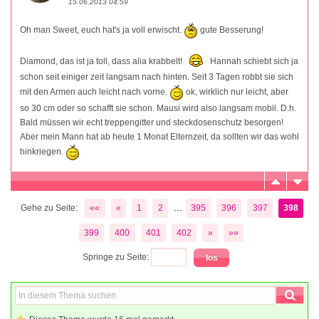
15.06.2013 04:59
Oh man Sweet, euch hat's ja voll erwischt.
gute Besserung!
Diamond, das ist ja toll, dass alia krabbelt!
Hannah schiebt sich ja
schon seit einiger zeit langsam nach hinten. Seit 3 Tagen robbt sie sich
mit den Armen auch leicht nach vorne.
ok, wirklich nur leicht, aber
so 30 cm oder so schafft sie schon. Mausi wird also langsam mobil. D.h.
Bald müssen wir echt treppengitter und steckdosenschutz besorgen!
Aber mein Mann hat ab heute 1 Monat Elternzeit, da sollten wir das wohl
hinkriegen.
...
Gehe zu Seite:
««
«
1
2
395
396
397
398
399
400
401
402
»
»»
Springe zu Seite: