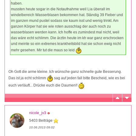
haben.
mussten heute sogar in die Notaufnahme weil Lia überall im
windelbereich Wasserblasen bekommen hat. Ständig 39 Fieber und
im ganzen mund pustel sodass sie kaum isst und wenig trinkt. Am
ganzen Körper hat sie wie roten ausschlag der auch noch zu
wasserblasen werden kann. Ich hoffe es zumindest mal nicht, weil
das wäre echt schlimm. Die ärztin heute im kh war ganz erschrocken
und meinte so ein extremes krankheitsbild hat sie schon ewig nicht
mehr gesehen. Mir tut die maus so leid
Oh Gott die arme kleine. Ich wünsche ganz schnelle gute Besserung.
Das ist ja echt schlimm
sag auf jeden fall bitte Bescheid, wie es bei
euch verläuft... Drücke euch die Daumen!!
nicole_jv3
5403 Beiträge
10.06.2013 09:02