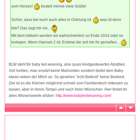
vom Herzen!
bestell minnie viele Grüße!
Schön, dass bei euch auch alles in Ordnung ist.
was ist denn
blw? Das sagt mir nix...
Mit dem hibbeln werden wir wahrscheinlich so Ende 2014 oder so
loslegen. Wenn Hannah 2 ist. Erstmal die zeit mir ihr genießen...
BLW steht für baby led weaning, also quasi kindgesteuertes Abstillen.
Soll heißen, man ersetzt keine Mahlzeiten sondern bietet dem Baby
etwas neben der Milch an. So gesehen "echt Beikost" keine Breikost.
Ziel ist es die Kleinen möglichst schnell vom Familientisch mitessen zu
lassen, aber in ihrem Tempo und nach ihren Wünschen. Hier findet ihr
alles Wissenswerte drüber:
http://www.babyledweaning.com/