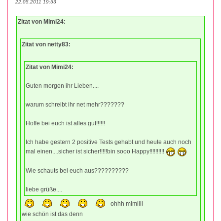
22.05.2011 19:53
Zitat von Mimi24:
Zitat von netty83:
Zitat von Mimi24:
Guten morgen ihr Lieben....
warum schreibt ihr net mehr???????
Hoffe bei euch ist alles gut!!!!!!
Ich habe gestern 2 positive Tests gehabt und heute auch noch
mal einen....sicher ist sicher!!!!!bin sooo Happy!!!!!!!!!!
Wie schauts bei euch aus??????????
liebe grüße....
ohhh mimiiii
wie schön ist das denn