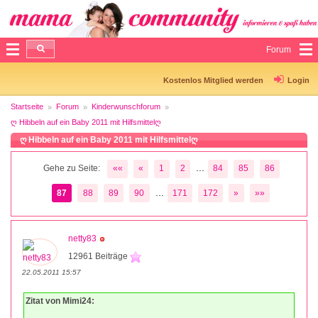
Forum
Kostenlos Mitglied werden
Login
Startseite
Forum
Kinderwunschforum
ღ Hibbeln auf ein Baby 2011 mit Hilfsmittelღ
ღ Hibbeln auf ein Baby 2011 mit Hilfsmittelღ
...
Gehe zu Seite:
««
«
1
2
84
85
86
...
87
88
89
90
171
172
»
»»
netty83
12961 Beiträge
22.05.2011 15:57
Zitat von Mimi24: