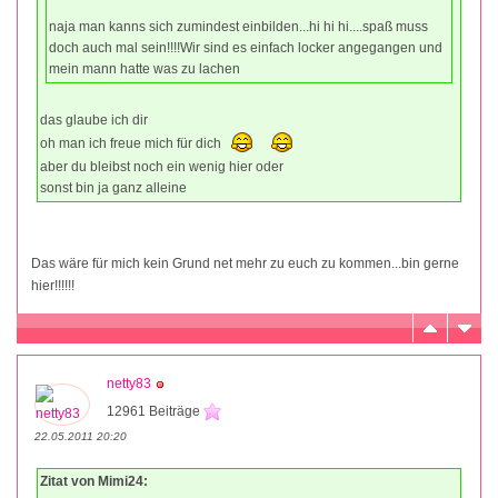
naja man kanns sich zumindest einbilden...hi hi hi....spaß muss
doch auch mal sein!!!!Wir sind es einfach locker angegangen und
mein mann hatte was zu lachen
das glaube ich dir
oh man ich freue mich für dich
aber du bleibst noch ein wenig hier oder
sonst bin ja ganz alleine
Das wäre für mich kein Grund net mehr zu euch zu kommen...bin gerne
hier!!!!!!
netty83
12961 Beiträge
22.05.2011 20:20
Zitat von Mimi24: