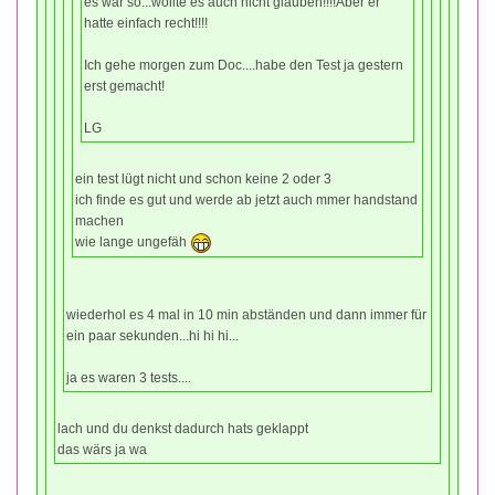
es war so...wollte es auch nicht glauben!!!!Aber er
hatte einfach recht!!!!
Ich gehe morgen zum Doc....habe den Test ja gestern
erst gemacht!
LG
ein test lügt nicht und schon keine 2 oder 3
ich finde es gut und werde ab jetzt auch mmer handstand
machen
wie lange ungefäh
wiederhol es 4 mal in 10 min abständen und dann immer für
ein paar sekunden...hi hi hi...
ja es waren 3 tests....
lach und du denkst dadurch hats geklappt
das wärs ja wa