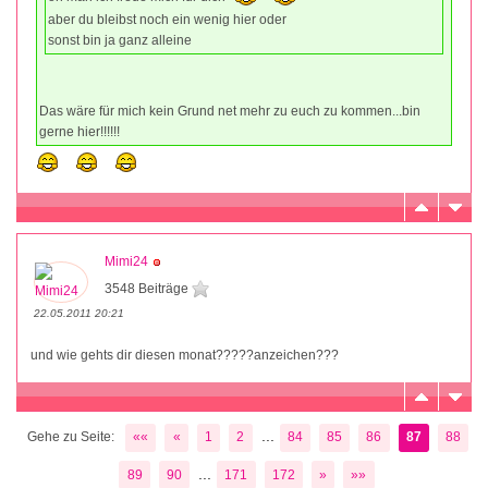
aber du bleibst noch ein wenig hier oder
sonst bin ja ganz alleine
Das wäre für mich kein Grund net mehr zu euch zu kommen...bin
gerne hier!!!!!!
Mimi24
3548 Beiträge
22.05.2011 20:21
und wie gehts dir diesen monat?????anzeichen???
...
Gehe zu Seite:
««
«
1
2
84
85
86
87
88
...
89
90
171
172
»
»»