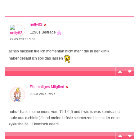
netty83
12961 Beiträge
22.05.2011 15:58
achso messen tue ich momentan nicht mehr die in der klinik
habengesagt ich soll das lassen
Ehemaliges Mitglied
22.05.2011 19:11
huhu!! hatte meine mens vom 11-14 ,5 und i-wie is was komisch ich
laufe aus (schleim)!! und meine brüste schmerzen bin im der ersten
zyklushälfte !!!! komisch oder!!