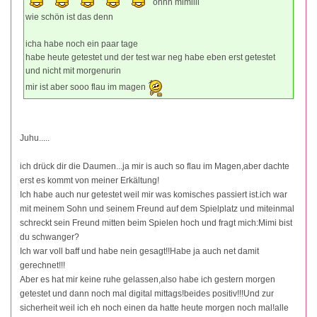
ohhh mimiiii
wie schön ist das denn
icha habe noch ein paar tage
habe heute getestet und der test war neg habe eben erst getestet
und nicht mit morgenurin
mir ist aber sooo flau im magen
Juhu.....
ich drück dir die Daumen...ja mir is auch so flau im Magen,aber dachte
erst es kommt von meiner Erkältung!
Ich habe auch nur getestet weil mir was komisches passiert ist.ich war
mit meinem Sohn und seinem Freund auf dem Spielplatz und miteinmal
schreckt sein Freund mitten beim Spielen hoch und fragt mich:Mimi bist
du schwanger?
Ich war voll baff und habe nein gesagt!!Habe ja auch net damit
gerechnet!!!
Aber es hat mir keine ruhe gelassen,also habe ich gestern morgen
getestet und dann noch mal digital mittags!beides positiv!!!Und zur
sicherheit weil ich eh noch einen da hatte heute morgen noch mal!alle