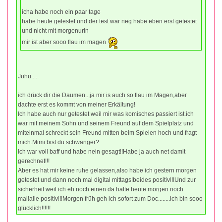
icha habe noch ein paar tage
habe heute getestet und der test war neg habe eben erst getestet
und nicht mit morgenurin
mir ist aber sooo flau im magen
Juhu.....
ich drück dir die Daumen...ja mir is auch so flau im Magen,aber
dachte erst es kommt von meiner Erkältung!
Ich habe auch nur getestet weil mir was komisches passiert ist.ich
war mit meinem Sohn und seinem Freund auf dem Spielplatz und
miteinmal schreckt sein Freund mitten beim Spielen hoch und fragt
mich:Mimi bist du schwanger?
Ich war voll baff und habe nein gesagt!!Habe ja auch net damit
gerechnet!!!
Aber es hat mir keine ruhe gelassen,also habe ich gestern morgen
getestet und dann noch mal digital mittags!beides positiv!!!Und zur
sicherheit weil ich eh noch einen da hatte heute morgen noch
mal!alle positiv!!!Morgen früh geh ich sofort zum Doc........ich bin sooo
glücklich!!!!!!