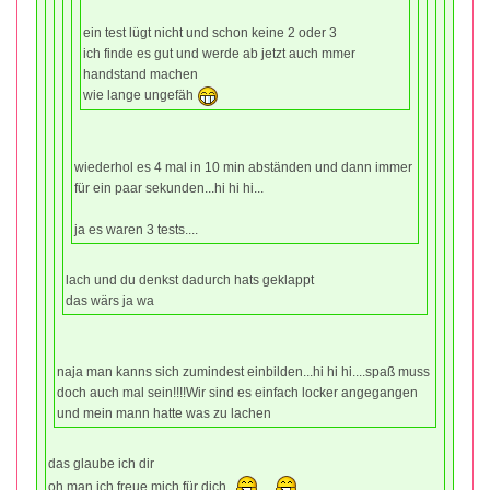
ein test lügt nicht und schon keine 2 oder 3
ich finde es gut und werde ab jetzt auch mmer
handstand machen
wie lange ungefäh
wiederhol es 4 mal in 10 min abständen und dann immer
für ein paar sekunden...hi hi hi...
ja es waren 3 tests....
lach und du denkst dadurch hats geklappt
das wärs ja wa
naja man kanns sich zumindest einbilden...hi hi hi....spaß muss
doch auch mal sein!!!!Wir sind es einfach locker angegangen
und mein mann hatte was zu lachen
das glaube ich dir
oh man ich freue mich für dich