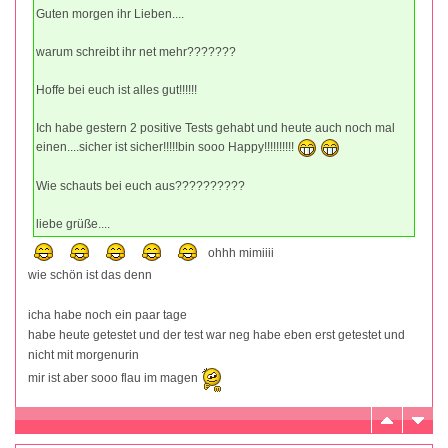
Guten morgen ihr Lieben....
warum schreibt ihr net mehr???????
Hoffe bei euch ist alles gut!!!!!!
Ich habe gestern 2 positive Tests gehabt und heute auch noch mal
einen....sicher ist sicher!!!!!bin sooo Happy!!!!!!!!!!
Wie schauts bei euch aus??????????
liebe grüße....
ohhh mimiiii
wie schön ist das denn
icha habe noch ein paar tage
habe heute getestet und der test war neg habe eben erst getestet und
nicht mit morgenurin
mir ist aber sooo flau im magen