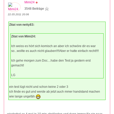
Mimi24
3548 Beiträge
22.05.2011 20:06
Zitat von netty83:
Zitat von Mimi24:
Ich weiss es hört sich komisch an aber ich schwöre dir es war
so...wollte es auch nicht glauben!!!!Aber er hatte einfach recht!!!!
Ich gehe morgen zum Doc....habe den Test ja gestern erst
gemacht!
LG
ein test lügt nicht und schon keine 2 oder 3
ich finde es gut und werde ab jetzt auch mmer handstand machen
wie lange ungefäh
wiederhol es 4 mal in 10 min abständen und dann immer für ein paar