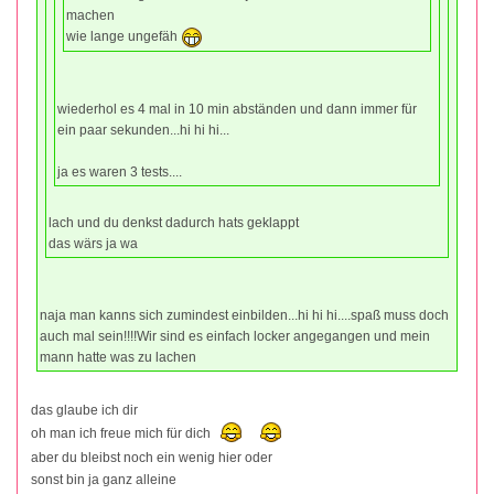
machen
wie lange ungefäh
wiederhol es 4 mal in 10 min abständen und dann immer für
ein paar sekunden...hi hi hi...
ja es waren 3 tests....
lach und du denkst dadurch hats geklappt
das wärs ja wa
naja man kanns sich zumindest einbilden...hi hi hi....spaß muss doch
auch mal sein!!!!Wir sind es einfach locker angegangen und mein
mann hatte was zu lachen
das glaube ich dir
oh man ich freue mich für dich
aber du bleibst noch ein wenig hier oder
sonst bin ja ganz alleine