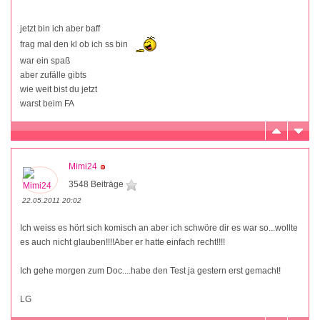
jetzt bin ich aber baff
frag mal den kl ob ich ss bin
war ein spaß
aber zufälle gibts
wie weit bist du jetzt
warst beim FA
Mimi24
3548 Beiträge
22.05.2011 20:02
Ich weiss es hört sich komisch an aber ich schwöre dir es war so...wollte
es auch nicht glauben!!!!Aber er hatte einfach recht!!!!
Ich gehe morgen zum Doc....habe den Test ja gestern erst gemacht!
LG