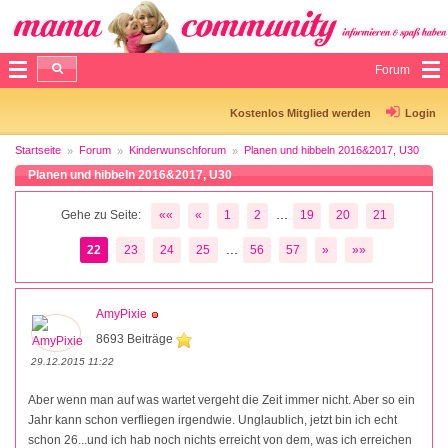
Forum
Kostenlos Mitglied werden
Login
Startseite
Forum
Kinderwunschforum
Planen und hibbeln 2016&2017, U30
Planen und hibbeln 2016&2017, U30
...
Gehe zu Seite:
««
«
1
2
19
20
21
...
22
23
24
25
56
57
»
»»
AmyPixie
8693 Beiträge
29.12.2015 11:22
Aber wenn man auf was wartet vergeht die Zeit immer nicht. Aber so ein
Jahr kann schon verfliegen irgendwie. Unglaublich, jetzt bin ich echt
schon 26...und ich hab noch nichts erreicht von dem, was ich erreichen