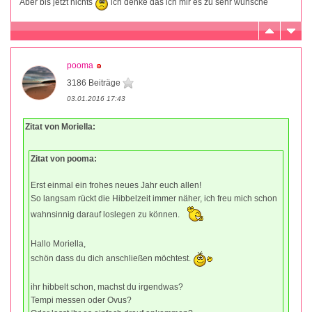
Aber bis jetzt nichts
ich denke das ich mir es zu sehr wünsche
pooma
3186 Beiträge
03.01.2016 17:43
Zitat von Moriella:
Zitat von pooma:
Erst einmal ein frohes neues Jahr euch allen!
So langsam rückt die Hibbelzeit immer näher, ich freu mich schon
wahnsinnig darauf loslegen zu können.
Hallo Moriella,
schön dass du dich anschließen möchtest.
ihr hibbelt schon, machst du irgendwas?
Tempi messen oder Ovus?