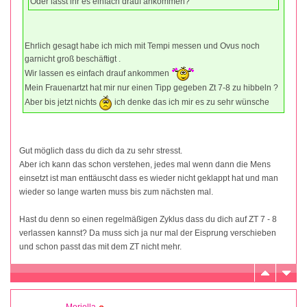
Oder lasst ihr es einfach drauf ankommen?
Ehrlich gesagt habe ich mich mit Tempi messen und Ovus noch
garnicht groß beschäftigt .
Wir lassen es einfach drauf ankommen
Mein Frauenartzt hat mir nur einen Tipp gegeben Zt 7-8 zu hibbeln ?
Aber bis jetzt nichts
ich denke das ich mir es zu sehr wünsche
Gut möglich dass du dich da zu sehr stresst.
Aber ich kann das schon verstehen, jedes mal wenn dann die Mens
einsetzt ist man enttäuscht dass es wieder nicht geklappt hat und man
wieder so lange warten muss bis zum nächsten mal.
Hast du denn so einen regelmäßigen Zyklus dass du dich auf ZT 7 - 8
verlassen kannst? Da muss sich ja nur mal der Eisprung verschieben
und schon passt das mit dem ZT nicht mehr.
Moriella