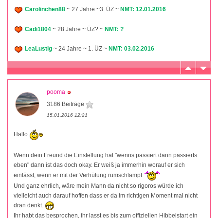
Carolinchen88
~ 27 Jahre ~3. ÜZ ~
NMT: 12.01.2016
Cadi1804
~ 28 Jahre ~ ÜZ? ~
NMT: ?
LeaLustig
~ 24 Jahre ~ 1. ÜZ ~
NMT: 03.02.2016
pooma
3186 Beiträge
15.01.2016 12:21
Hallo
Wenn dein Freund die Einstellung hat "wenns passiert dann passierts
eben" dann ist das doch okay. Er weiß ja immerhin worauf er sich
einlässt, wenn er mit der Verhütung rumschlampt
Und ganz ehrlich, wäre mein Mann da nicht so rigoros würde ich
vielleicht auch darauf hoffen dass er da im richtigen Moment mal nicht
dran denkt.
Ihr habt das besprochen, ihr lasst es bis zum offiziellen Hibbelstart ein