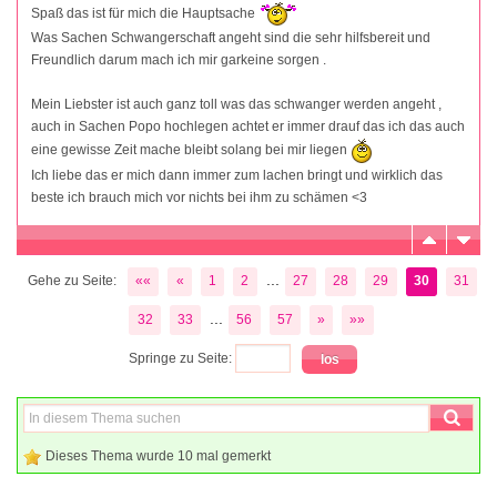
Spaß das ist für mich die Hauptsache
Was Sachen Schwangerschaft angeht sind die sehr hilfsbereit und
Freundlich darum mach ich mir garkeine sorgen .
Mein Liebster ist auch ganz toll was das schwanger werden angeht ,
auch in Sachen Popo hochlegen achtet er immer drauf das ich das auch
eine gewisse Zeit mache bleibt solang bei mir liegen
Ich liebe das er mich dann immer zum lachen bringt und wirklich das
beste ich brauch mich vor nichts bei ihm zu schämen <3
...
Gehe zu Seite:
««
«
1
2
27
28
29
30
31
...
32
33
56
57
»
»»
Springe zu Seite:
Dieses Thema wurde 10 mal gemerkt