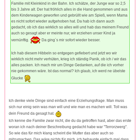
Familie mit Kleinkind in der Bahn. Ich schätze, der Junge war so 2,5
bis 3 Jahre alt. Der hat fröhlich alles in die Hand genommen und aus
dem Kinderwagen geworfen und gebrüllt wie am Spieß, wenn Mama
es nicht sofort wieder aufgehoben hat. Da hab ich dann auch
gedacht, ob ich das wirklich so alles will und hab das meinem Freund
auch so gesagt aber er meinte nur, wir erziehen unser Kind ja
vernünftig.
Da ging´s mir sofort wieder besser.
Ich hab diesem Hibbeln so entgegen gefiebert und jetzt wo wir
wirklich nicht mehr verhüten, krieg ich ständig Panik, ob ich / wir das
alles packen. Ich mach mir um Dinge Gedanken, auf die ich vorher
nie gekommen wäre. Ist das normal? Ich glaub, ich werd ne übelste
Glucke
Ich denke viele Dinge sind einfach eine Erziehungsfrage. Man muss
sich nur einig sein was man will und wie man es machen will. Toll was
dein Freund da gesagt hat.
Ich kenne die Familie zwar nicht, die du da getroffen hast, aber das erste
woran ich nach deiner Beschreibung gedacht habe war "Terrorzwerg".
So wie das für mich klang scheint die Mutter das aber auch so
mitzumachen. Das wäre nichts für mich, ich behaupte einfach mal dass