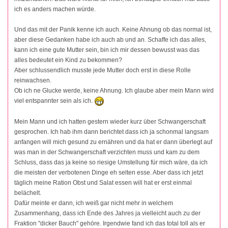
ich es anders machen würde.
Und das mit der Panik kenne ich auch. Keine Ahnung ob das normal ist,
aber diese Gedanken habe ich auch ab und an. Schaffe ich das alles,
kann ich eine gute Mutter sein, bin ich mir dessen bewusst was das
alles bedeutet ein Kind zu bekommen?
Aber schlussendlich musste jede Mutter doch erst in diese Rolle
reinwachsen.
Ob ich ne Glucke werde, keine Ahnung. Ich glaube aber mein Mann wird
viel entspannter sein als ich.
Mein Mann und ich hatten gestern wieder kurz über Schwangerschaft
gesprochen. Ich hab ihm dann berichtet dass ich ja schonmal langsam
anfangen will mich gesund zu ernähren und da hat er dann überlegt auf
was man in der Schwangerschaft verzichten muss und kam zu dem
Schluss, dass das ja keine so riesige Umstellung für mich wäre, da ich
die meisten der verbotenen Dinge eh selten esse. Aber dass ich jetzt
täglich meine Ration Obst und Salat essen will hat er erst einmal
belächelt.
Dafür meinte er dann, ich weiß gar nicht mehr in welchem
Zusammenhang, dass ich Ende des Jahres ja vielleicht auch zu der
Fraktion "dicker Bauch" gehöre. Irgendwie fand ich das total toll als er