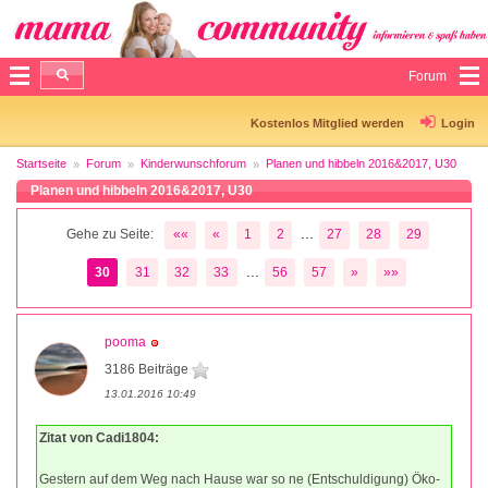
Forum
Kostenlos Mitglied werden
Login
Startseite
Forum
Kinderwunschforum
Planen und hibbeln 2016&2017, U30
Planen und hibbeln 2016&2017, U30
...
Gehe zu Seite:
««
«
1
2
27
28
29
...
30
31
32
33
56
57
»
»»
pooma
3186 Beiträge
13.01.2016 10:49
Zitat von Cadi1804:
Gestern auf dem Weg nach Hause war so ne (Entschuldigung) Öko-