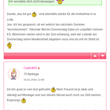
Ich verurteile dich nicht deswegen.
Danke, das tut gut
- und ebenfalls danke für die Aufnahme in ie
Liste.
Joa. Ich bin gespannt, ob wir wirkich bis nächsten Sommer
"durchkommen". Nächste Woche Donnerstag habe ich ungefähr meinen
ES. Blümchen setzen wird in der Zeit schwierig, weil der Liebste am
Donnerstag seine Masterarbeit abgeben nuss und da voll im Streß ist
Cadi1804
75 Beiträge
15.01.2016 13:46
Ich bin grad so nen bisl gefrustet
Mein Freund ist ja stets und
ständig auf Montage und nun diesen Monat auch noch zur Zeit meines
Eisprungs