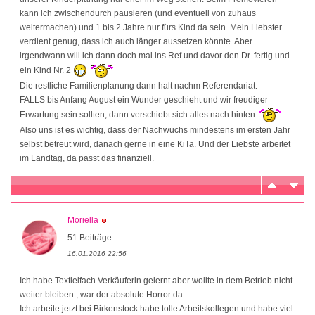
kann ich zwischendurch pausieren (und eventuell von zuhaus
weitermachen) und 1 bis 2 Jahre nur fürs Kind da sein. Mein Liebster
verdient genug, dass ich auch länger aussetzen könnte. Aber
irgendwann will ich dann doch mal ins Ref und davor den Dr. fertig und
ein Kind Nr. 2
Die restliche Familienplanung dann halt nachm Referendariat.
FALLS bis Anfang August ein Wunder geschieht und wir freudiger
Erwartung sein sollten, dann verschiebt sich alles nach hinten
Also uns ist es wichtig, dass der Nachwuchs mindestens im ersten Jahr
selbst betreut wird, danach gerne in eine KiTa. Und der Liebste arbeitet
im Landtag, da passt das finanziell.
Moriella
51 Beiträge
16.01.2016 22:56
Ich habe Textielfach Verkäuferin gelernt aber wollte in dem Betrieb nicht
weiter bleiben , war der absolute Horror da ..
Ich arbeite jetzt bei Birkenstock habe tolle Arbeitskollegen und habe viel