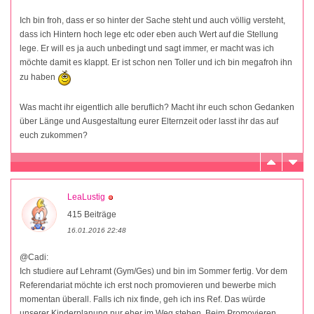
Ich bin froh, dass er so hinter der Sache steht und auch völlig versteht,
dass ich Hintern hoch lege etc oder eben auch Wert auf die Stellung
lege. Er will es ja auch unbedingt und sagt immer, er macht was ich
möchte damit es klappt. Er ist schon nen Toller und ich bin megafroh ihn
zu haben
Was macht ihr eigentlich alle beruflich? Macht ihr euch schon Gedanken
über Länge und Ausgestaltung eurer Elternzeit oder lasst ihr das auf
euch zukommen?
LeaLustig
415 Beiträge
16.01.2016 22:48
@Cadi:
Ich studiere auf Lehramt (Gym/Ges) und bin im Sommer fertig. Vor dem
Referendariat möchte ich erst noch promovieren und bewerbe mich
momentan überall. Falls ich nix finde, geh ich ins Ref. Das würde
unserer Kinderplanung nur eher im Weg stehen. Beim Promovieren