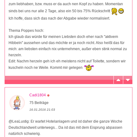
zum liebhaben, bzw. muss er da auch nen Kopf zu haben. Momentan
sinds bei uns nur alle 2 Tage, also ein 50 bis 75% Rückschritt
Ich hoffe, dass sich das nach der Abgabe wieder normalisiert.
Thema Poppes hoch:
Ich glaub das würde für meinen Liebsten doch eher nach "aktivem
Hibbeln" aussehen und das möchte er ja noch nicht. Also heißt das für
mich: am liebsten einfach nix unternehmen, außer eben stink normal zu
herzeln.
Edit: Nachm herzeln geh ich eh meistens nicht auf Toilette, sondern wir
kuscheln noch ne Weile. Kommt mir gelegen
Cadi1804
75 Beiträge
16.01.2016 21:03
@LeaLustig: Er wartet Hotelanlagem und ist daher die ganze Woche
Deutschlandweit unterwegs... Da ist das mit dem Eisprung abpassen
natürlich schwierig.