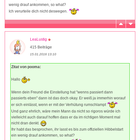
wenig drauf ankommen, so what?
Ich verurteile dich nicht deswegen.
LeaLustig
415 Beiträge
15.01.2016 13:10
Zitat von pooma:
Hallo
Wenn dein Freund die Einstellung hat "wenns passiert dann
passierts eben" dann ist das doch okay. Er weiß ja immerhin worauf
er sich einlässt, wenn er mit der Verhütung rumschlampt
Und ganz ehrlich, wäre mein Mann da nicht so rigoros würde ich
vielleicht auch darauf hoffen dass er da im richtigen Moment mal
nicht dran denkt.
Ihr habt das besprochen, ihr lasst es bis zum offiziellen Hibbelstart
ein wenig drauf ankommen, so what?