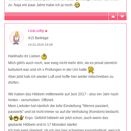
zu. Naja ein paar Jahre habe ich ja noch.
LeaLustig
415 Beiträge
14.01.2016 23:28
Hallihallo ihr Lieben
Mich gibt's auch noch, war ewig nicht mehr drin, da es privat ziemlich
turbulent war und ich x Prüfungen in der Uni hatte
Aber jetzt hab ich wieder Luft und hoffe hier weiter mitschreiben zu
dürfen..
Wir haben das Hibbeln mittlerweile auf Juni 2017 - also ein Jahr nach
hinten - verschoben. Offiziell.
Mein Liebster hat nämlich die tolle Einstellung "Wenns passiert,
passierts" und ist nicht immer so auf die Verhütung (Kondom) bedacht.
Ergo: Gefühlt hibbeln wir jetzt schon, auch wenn das
geplante Hibbeln erst in 17 Monaten startet.
Ich hab ewig überlegt, ob ich das hier schreiben kann/darf/soll, weil ich