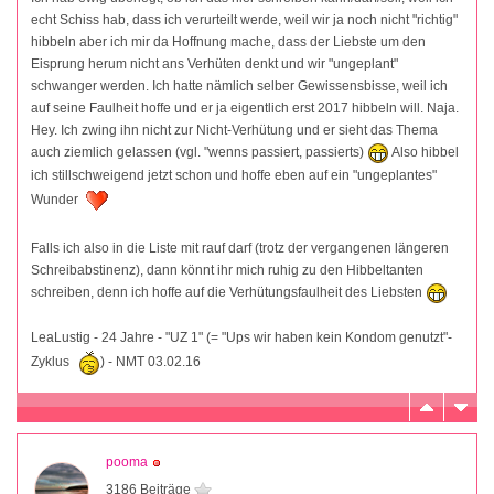
echt Schiss hab, dass ich verurteilt werde, weil wir ja noch nicht "richtig"
hibbeln aber ich mir da Hoffnung mache, dass der Liebste um den
Eisprung herum nicht ans Verhüten denkt und wir "ungeplant"
schwanger werden. Ich hatte nämlich selber Gewissensbisse, weil ich
auf seine Faulheit hoffe und er ja eigentlich erst 2017 hibbeln will. Naja.
Hey. Ich zwing ihn nicht zur Nicht-Verhütung und er sieht das Thema
auch ziemlich gelassen (vgl. "wenns passiert, passierts)
Also hibbel
ich stillschweigend jetzt schon und hoffe eben auf ein "ungeplantes"
Wunder
Falls ich also in die Liste mit rauf darf (trotz der vergangenen längeren
Schreibabstinenz), dann könnt ihr mich ruhig zu den Hibbeltanten
schreiben, denn ich hoffe auf die Verhütungsfaulheit des Liebsten
LeaLustig - 24 Jahre - "UZ 1" (= "Ups wir haben kein Kondom genutzt"-
Zyklus
) - NMT 03.02.16
pooma
3186 Beiträge