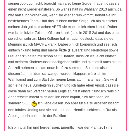
seinen Job gut macht, braucht man also keine Sorgen haben, dass sie
einen nicht wieder einstellen. So war es halt im Wahljahr 2013 auch, da
war halt auch vorher klar, wenn sie wieder rein kommt, behält sie ihr
bestehendes Team. Und das ist eben meine Sorge. Ich bin mir sicher
meinen Job gut zu machen ABER sie macht mich eben kaputt. Daher
war ich in letzter Zeit des Öfteren krank (also in 2015 2x) und das piept
sie schon sehr an. Mein Kollege hat mir auch gesteckt, dass sie der
Meinung ist, ich MACHE krank. Dabei bin ich körperlich und seelisch
einfach fix und fertig und meine Ärzte (Hausarzt und Neurologe sowie
Frauenarzt) rieten mir schon seit 2 Jahren, dass ich vielleicht einfach
mal meinem Kinderwunsch nachgeben sollte und mir somit auch mal ne
Auszeit nehmen soll um neue Kraft zu sammeln. Sollte es also in
diesem Jahr mit dem schwanger werden klappen, wäre ich im
Wahlkampf und zum Start der neuen Legislatur in Elternzeit. Sie wird
sich eine neue Büroleiterin suchen und ich habe eben Angst, dass sie
diese dann mit Start der neuen Legislatur fest einstellt und ich raus bin.
Andererseits macht mich der Job eben kaputt, bzw nicht der Job
sondern SIE...
Ich liebe diesen Job aber für sie zu arbeiten ist echt
nen totales Unding und sie hat auch nen ziemlich schlechten Ruf als
Arbeitgeberin bei uns in der Fraktion.
Ich bin total hin und hergerissen. Eigentlich war der Plan, 2017 nen