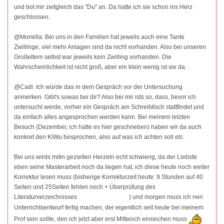
und bot mir zeitgleich das "Du" an. Da hatte ich sie schon ins Herz
geschlossen.
@Moriella: Bei uns in den Familien hat jeweils auch eine Tante
Zwillinge, viel mehr Anlagen sind da nicht vorhanden. Also bei unseren
Großeltern selbst war jeweils kein Zwilling vorhanden. Die
Wahrscheinlichkeit ist nicht groß, aber ein klein wenig ist sie da.
@Cadi: Ich würde das in dem Gespräch vor der Untersuchung
anmerken. Gibt's sowas bei dir? Also bei mir ists so, dass, bevor ich
untersucht werde, vorher ein Gespräch am Schreibtisch stattfindet und
da einfach alles angesprochen werden kann. Bei meinem letzten
Besuch (Dezember, ich hatte es hier geschrieben) haben wir da auch
konkret den KiWu besprochen, also auf was ich achten soll etc.
Bei uns wirds mitm gezielten Herzeln echt schwierig, da der Liebste
eben seine Masterarbeit noch da liegen hat, ich diese heute noch weiter
Korrektur lesen muss (bisherige Korrekturzeit heute: 9 Stunden auf 40
Seiten und 25Seiten fehlen noch + Überprüfung des
Literaturverzeichnisses
) und morgen muss ich nen
Unterrichtsentwurf fertig machen, der eigentlich seit heute bei meinem
Prof sein sollte, den ich jetzt aber erst Mittwoch einreichen muss