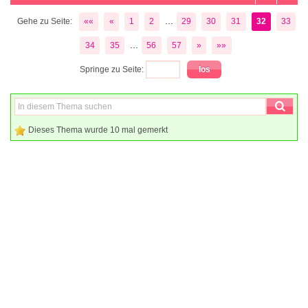
...
Gehe zu Seite:
««
«
1
2
29
30
31
32
33
...
34
35
56
57
»
»»
Springe zu Seite:
Dieses Thema wurde 10 mal gemerkt