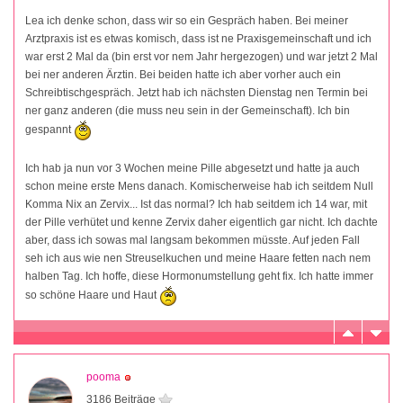
Lea ich denke schon, dass wir so ein Gespräch haben. Bei meiner
Arztpraxis ist es etwas komisch, dass ist ne Praxisgemeinschaft und ich
war erst 2 Mal da (bin erst vor nem Jahr hergezogen) und war jetzt 2 Mal
bei ner anderen Ärztin. Bei beiden hatte ich aber vorher auch ein
Schreibtischgespräch. Jetzt hab ich nächsten Dienstag nen Termin bei
ner ganz anderen (die muss neu sein in der Gemeinschaft). Ich bin
gespannt
Ich hab ja nun vor 3 Wochen meine Pille abgesetzt und hatte ja auch
schon meine erste Mens danach. Komischerweise hab ich seitdem Null
Komma Nix an Zervix... Ist das normal? Ich hab seitdem ich 14 war, mit
der Pille verhütet und kenne Zervix daher eigentlich gar nicht. Ich dachte
aber, dass ich sowas mal langsam bekommen müsste. Auf jeden Fall
seh ich aus wie nen Streuselkuchen und meine Haare fetten nach nem
halben Tag. Ich hoffe, diese Hormonumstellung geht fix. Ich hatte immer
so schöne Haare und Haut
pooma
3186 Beiträge