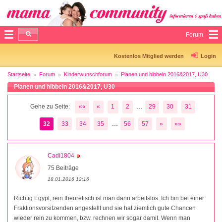
Forum
Kostenlos Mitglied werden
Login
Startseite
Forum
Kinderwunschforum
Planen und hibbeln 2016&2017, U30
Planen und hibbeln 2016&2017, U30
...
Gehe zu Seite:
««
«
1
2
29
30
31
...
32
33
34
35
56
57
»
»»
Cadi1804
75 Beiträge
18.01.2016 12:16
Richtig Egypt, rein theoretisch ist man dann arbeitslos. Ich bin bei einer
Fraktionsvorsitzenden angestellt und sie hat ziemlich gute Chancen
wieder rein zu kommen, bzw. rechnen wir sogar damit. Wenn man