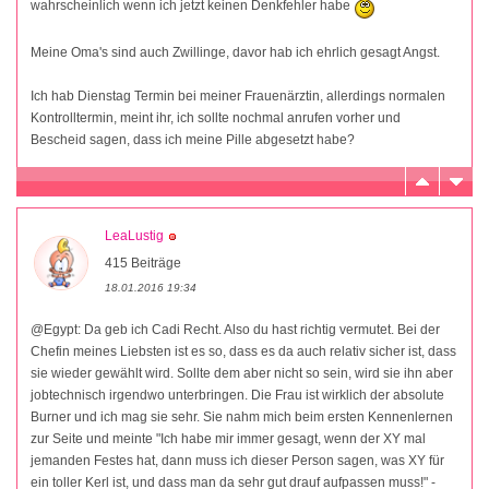
wahrscheinlich wenn ich jetzt keinen Denkfehler habe
Meine Oma's sind auch Zwillinge, davor hab ich ehrlich gesagt Angst.
Ich hab Dienstag Termin bei meiner Frauenärztin, allerdings normalen
Kontrolltermin, meint ihr, ich sollte nochmal anrufen vorher und
Bescheid sagen, dass ich meine Pille abgesetzt habe?
LeaLustig
415 Beiträge
18.01.2016 19:34
@Egypt: Da geb ich Cadi Recht. Also du hast richtig vermutet. Bei der
Chefin meines Liebsten ist es so, dass es da auch relativ sicher ist, dass
sie wieder gewählt wird. Sollte dem aber nicht so sein, wird sie ihn aber
jobtechnisch irgendwo unterbringen. Die Frau ist wirklich der absolute
Burner und ich mag sie sehr. Sie nahm mich beim ersten Kennenlernen
zur Seite und meinte "Ich habe mir immer gesagt, wenn der XY mal
jemanden Festes hat, dann muss ich dieser Person sagen, was XY für
ein toller Kerl ist, und dass man da sehr gut drauf aufpassen muss!" -