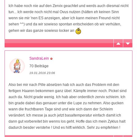
Ich habe noch nie auf den Zervix geachtet und werds auch diesmal nicht
tun... Ich werde noch nicht mal Ovus nutzen (hätten eh keinen Sinn
wenn sie mir 'nen ES anzeigen, aber ich kann meinen Freund nicht
sehen ^^) und da wir sowieso spontan entscheiden ob wir verhüten,
gehen wir das ganze sowieso locker an
SandraLein
70 Beiträge
19.01.2016 23:06
Also bei mir nach Pille absetzen hab ich auch das Problem mit den
fertigen Haaren bekommen ganz übel. Kämpfe immer noch. Pickel sind
auch da. Nicht grade wenig. Ich hab aber ordentlich zervix schleim. Ich
bin grade dabei das genauer unter die Lupe zu nehmen. Also gucken
wann die fruchtbaren Tage sind und wie sich dann der Schleim
verändert. Ich messe ja auch jetzt basaltemperatur einfach damit ich
dann gut vorbereitet bin wenns los geht. Hoffe das ich mein Zyklus halt
dadurch besder verstehe ! Und es hilft wirklich. Sehr zu empfehlen !