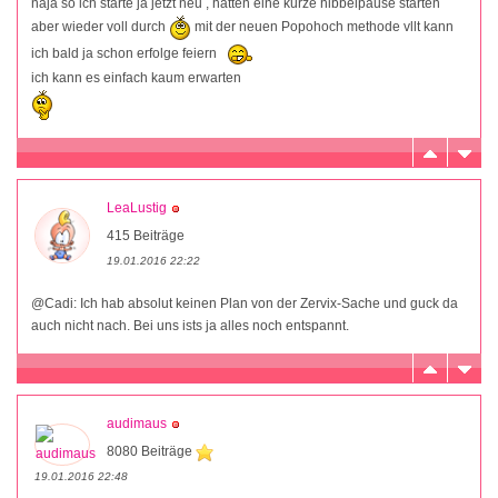
naja so ich starte ja jetzt neu , hatten eine kurze hibbelpause starten
aber wieder voll durch
mit der neuen Popohoch methode vllt kann
ich bald ja schon erfolge feiern
ich kann es einfach kaum erwarten
LeaLustig
415 Beiträge
19.01.2016 22:22
@Cadi: Ich hab absolut keinen Plan von der Zervix-Sache und guck da
auch nicht nach. Bei uns ists ja alles noch entspannt.
audimaus
8080 Beiträge
19.01.2016 22:48