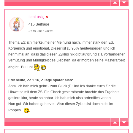
LeaLustig
415 Beiträge
21.01.2016 00:05
Thema ES: ich merke, meiner Meinung nach, immer stark den ES.
Körperlich und emotional. Dieser ist zu 95% heute/morgen und ich
nehm mal an, dass das diesen Zyklus nix gibt aufgrund z.T. vorhandener
Verhütung und Müdigkeit des Liebsten, da er morgen seine Masterarbeit
abgibt.. Buuuh!
Edit heute, 22.1.16, 2 Tage später also:
Ähm. Ich hab mich geirrt - zum Glück ;D Und ich danke euch für die
Hinweise mit dem ZS. Ein Check gestern/heute brachte das Ergebnis:
gestern klar, heute spinnbar. Ich hab mich also ordentlich vertan.
Nun gut. Wir haben geherzelt. Also dieser Zyklus ist doch nicht im
Poppes