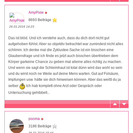
AmyPixie
8693 Beiträge
26.01.2016 14:23
Das ist blöd. Und ich verstehe auch, dass du dich dort nicht gut
aufgehoben fühlst. Aber so objektiv betrachtet war zumindest nicht alles
schlimm. Ich denke mal die Zyklustee-Sache ist ein bisschen eine
Glaubensfrage und ich finde es jetzt auch bisschen übertrieben dem
Körper garkeine Chance zu geben mal alleine alles richtig zu machen.
Und wenn sie sagt die Schleimhaut ist total dünn wird das wohl so sein
und du wirst noch ne Weile auf deine Mens warten. Gut auf Folsäure,
Impfungen usw. hätte sie dich hinweisen können. Aber das weißt du ja
selber
Ich hab komplett ohne Arzt oder Gespräch oder
Untersuchung gehibbelt...
pooma
3186 Beiträge
26.01.2016 15:44