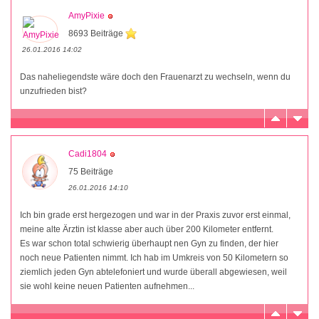
AmyPixie
8693 Beiträge
26.01.2016 14:02
Das naheliegendste wäre doch den Frauenarzt zu wechseln, wenn du
unzufrieden bist?
Cadi1804
75 Beiträge
26.01.2016 14:10
Ich bin grade erst hergezogen und war in der Praxis zuvor erst einmal,
meine alte Ärztin ist klasse aber auch über 200 Kilometer entfernt.
Es war schon total schwierig überhaupt nen Gyn zu finden, der hier
noch neue Patienten nimmt. Ich hab im Umkreis von 50 Kilometern so
ziemlich jeden Gyn abtelefoniert und wurde überall abgewiesen, weil
sie wohl keine neuen Patienten aufnehmen...