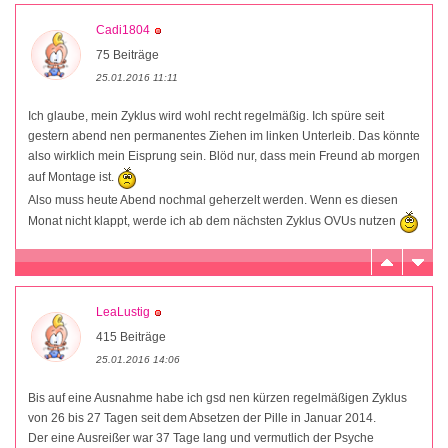
Cadi1804
75 Beiträge
25.01.2016 11:11
Ich glaube, mein Zyklus wird wohl recht regelmäßig. Ich spüre seit
gestern abend nen permanentes Ziehen im linken Unterleib. Das könnte
also wirklich mein Eisprung sein. Blöd nur, dass mein Freund ab morgen
auf Montage ist.
Also muss heute Abend nochmal geherzelt werden. Wenn es diesen
Monat nicht klappt, werde ich ab dem nächsten Zyklus OVUs nutzen
LeaLustig
415 Beiträge
25.01.2016 14:06
Bis auf eine Ausnahme habe ich gsd nen kürzen regelmäßigen Zyklus
von 26 bis 27 Tagen seit dem Absetzen der Pille in Januar 2014.
Der eine Ausreißer war 37 Tage lang und vermutlich der Psyche