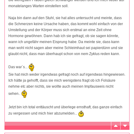
monatelanges Warten einstellen soll.
Naja bin dann auf den Stuhl, sie hat alles untersucht und meinte, dass
die Schmerzen keine Ursache haben, das kommt wohl einfach von der
Umstellung und der Körper muss sich erstmal an eine Zeit ohne
Hormone gewöhnen. Dann hab ich sie gefragt, ob sie sagen könnte,
wann ich ungefähr meinen Eisprung habe. Da meinte sie, dass kann
man wohl nicht sagen aber meine Schleimhaut sei papierdünn und sie
glaubt nicht, dass man überhaupt schon von nem Zyklus reden kann.
Das war´s...
Sie hat mich weder irgendwas gefragt noch auf irgendwas hingewiesen.
Ich hätte ja gehofft, dass sie mich wenigstens fragt ob ich Folsäure
nehme etc aber nichts, sie wollte auch meinen Impfausweis nicht
sehen..
Jetzt bin ich total enttäuscht und überlege ernsthaft, das ganze einfach
zu vergessen und mich hier abzumelden...