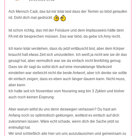
Ach Mensch Cadi, das tut mir total leid dass der Termin so blöd gelaufen
ist. Dühl dich mal gedrückt.
Ist schon richtig, das mit der Folsäure und dem Impfausweis hätte dein
FA mit dir besprechen müssen. Das war blöd, da gebe ich Amy recht.
Ich kann total verstehen, dass du jetzt enttäuscht bist, aber dein Körper
braucht halt etwas Zeit sich umzustellen. Ich weiß ja nicht wie sie dir das
gesagt hat, aber vermutlich war sie da einfach nicht feinfühlig genug.
Dass sie dir sagt du sollst dich auf eine monatelange Wartezeit
einstellen war vielleicht nicht die beste Antwort, aber ich denke sie sollte
dir einfach zeigen, dass es eben auch länger dauern kann. Nicht muss,
aber kann.
Ich hatte seit ich November vom Nuvaring weg bin 3 Zyklen und bisher
auch noch keinen Eisprung.
Aber warum willst du uns denn deswegen verlassen? Du hast am
Anfang noch so optimistisch geklungen, wolltest es einfach auf dich
zukommen lassen. Wäre echt schade, wenn dich die Sache jetzt so
entmutigt hat.
Wir sind schließlich alle hier um uns auszutauschen und gemeinsam zu