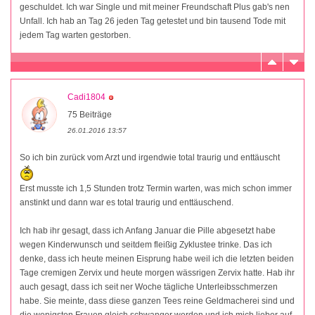
geschuldet. Ich war Single und mit meiner Freundschaft Plus gab's nen
Unfall. Ich hab an Tag 26 jeden Tag getestet und bin tausend Tode mit
jedem Tag warten gestorben.
Cadi1804
75 Beiträge
26.01.2016 13:57
So ich bin zurück vom Arzt und irgendwie total traurig und enttäuscht
Erst musste ich 1,5 Stunden trotz Termin warten, was mich schon immer
anstinkt und dann war es total traurig und enttäuschend.
Ich hab ihr gesagt, dass ich Anfang Januar die Pille abgesetzt habe
wegen Kinderwunsch und seitdem fleißig Zyklustee trinke. Das ich
denke, dass ich heute meinen Eisprung habe weil ich die letzten beiden
Tage cremigen Zervix und heute morgen wässrigen Zervix hatte. Hab ihr
auch gesagt, dass ich seit ner Woche tägliche Unterleibsschmerzen
habe. Sie meinte, dass diese ganzen Tees reine Geldmacherei sind und
die wenigsten Frauen gleich schwanger werden und ich mich lieber auf