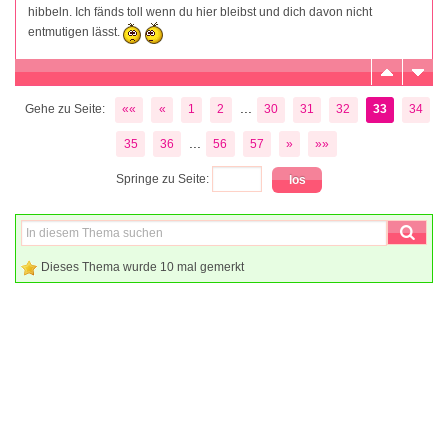
hibbeln. Ich fänds toll wenn du hier bleibst und dich davon nicht
entmutigen lässt.
...
Gehe zu Seite:
««
«
1
2
30
31
32
33
34
...
35
36
56
57
»
»»
Springe zu Seite:
Dieses Thema wurde 10 mal gemerkt