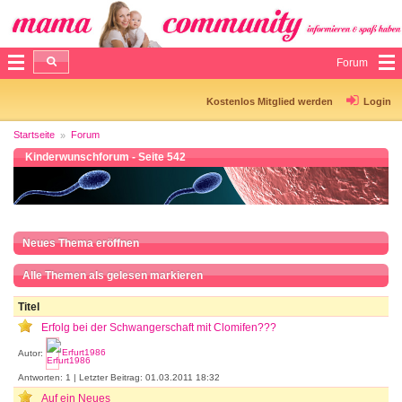
Forum
Kostenlos Mitglied werden
Login
Startseite
Forum
Kinderwunschforum - Seite 542
Neues Thema eröffnen
Alle Themen als gelesen markieren
Titel
Erfolg bei der Schwangerschaft mit Clomifen???
Autor:
Erfurt1986
Antworten: 1 | Letzter Beitrag: 01.03.2011 18:32
Auf ein Neues