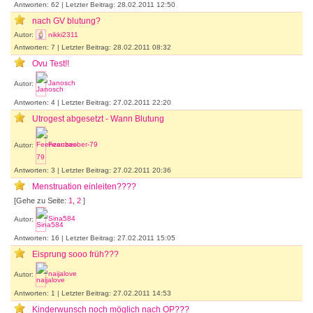
Antworten: 62 | Letzter Beitrag: 28.02.2011 12:50
nach GV blutung?
Autor:
nikki2311
Antworten: 7 | Letzter Beitrag: 28.02.2011 08:32
Ovu Test!!
Autor:
Janosch
Antworten: 4 | Letzter Beitrag: 27.02.2011 22:20
Utrogest abgesetzt - Wann Blutung
Autor:
Feenzauber-79
Antworten: 3 | Letzter Beitrag: 27.02.2011 20:36
Menstruation einleiten????
[Gehe zu Seite:
1
,
2
]
Autor:
Sina584
Antworten: 16 | Letzter Beitrag: 27.02.2011 15:05
Eisprung sooo früh???
Autor:
naijalove
Antworten: 1 | Letzter Beitrag: 27.02.2011 14:53
Kinderwunsch noch möglich nach OP???