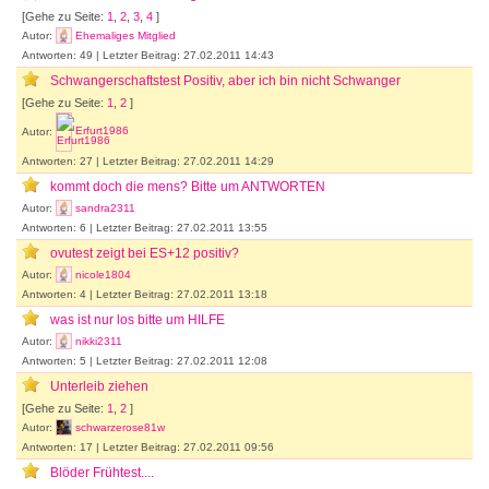
[Gehe zu Seite:
1
,
2
,
3
,
4
]
Autor:
Ehemaliges Mitglied
Antworten: 49 | Letzter Beitrag: 27.02.2011 14:43
Schwangerschaftstest Positiv, aber ich bin nicht Schwanger
[Gehe zu Seite:
1
,
2
]
Autor:
Erfurt1986
Antworten: 27 | Letzter Beitrag: 27.02.2011 14:29
kommt doch die mens? Bitte um ANTWORTEN
Autor:
sandra2311
Antworten: 6 | Letzter Beitrag: 27.02.2011 13:55
ovutest zeigt bei ES+12 positiv?
Autor:
nicole1804
Antworten: 4 | Letzter Beitrag: 27.02.2011 13:18
was ist nur los bitte um HILFE
Autor:
nikki2311
Antworten: 5 | Letzter Beitrag: 27.02.2011 12:08
Unterleib ziehen
[Gehe zu Seite:
1
,
2
]
Autor:
schwarzerose81w
Antworten: 17 | Letzter Beitrag: 27.02.2011 09:56
Blöder Frühtest....