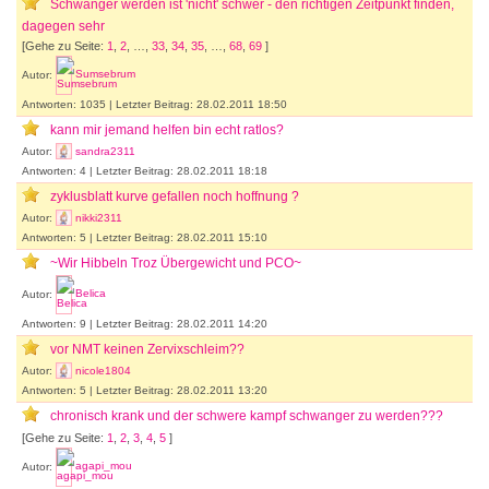
Schwanger werden ist 'nicht' schwer - den richtigen Zeitpunkt finden,
dagegen sehr
[Gehe zu Seite:
1
,
2
, …,
33
,
34
,
35
, …,
68
,
69
]
Autor:
Sumsebrum
Antworten: 1035 | Letzter Beitrag: 28.02.2011 18:50
kann mir jemand helfen bin echt ratlos?
Autor:
sandra2311
Antworten: 4 | Letzter Beitrag: 28.02.2011 18:18
zyklusblatt kurve gefallen noch hoffnung ?
Autor:
nikki2311
Antworten: 5 | Letzter Beitrag: 28.02.2011 15:10
~Wir Hibbeln Troz Übergewicht und PCO~
Autor:
Belica
Antworten: 9 | Letzter Beitrag: 28.02.2011 14:20
vor NMT keinen Zervixschleim??
Autor:
nicole1804
Antworten: 5 | Letzter Beitrag: 28.02.2011 13:20
chronisch krank und der schwere kampf schwanger zu werden???
[Gehe zu Seite:
1
,
2
,
3
,
4
,
5
]
Autor:
agapi_mou