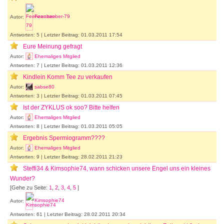
Autor:
Feenzauber-79
Antworten: 5 | Letzter Beitrag: 01.03.2011 17:54
Eure Meinung gefragt
Autor:
Ehemaliges Mitglied
Antworten: 7 | Letzter Beitrag: 01.03.2011 12:36
Kindlein Komm Tee zu verkaufen
Autor:
sabse80
Antworten: 3 | Letzter Beitrag: 01.03.2011 07:45
Ist der ZYKLUS ok soo? Bitte helfen
Autor:
Ehemaliges Mitglied
Antworten: 8 | Letzter Beitrag: 01.03.2011 05:05
Ergebnis Spermiogramm????
Autor:
Ehemaliges Mitglied
Antworten: 9 | Letzter Beitrag: 28.02.2011 21:23
Steffi34 & Kimsophie74, wann schicken unsere Engel uns ein kleines
Wunder?
[Gehe zu Seite:
1
,
2
,
3
,
4
,
5
]
Autor:
Kimsophie74
Antworten: 61 | Letzter Beitrag: 28.02.2011 20:34