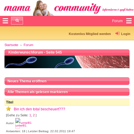
Forum
Kostenlos Mitglied werden
Login
Startseite
Forum
Kinderwunschforum - Seite 545
Neues Thema eröffnen
Alle Themen als gelesen markieren
Titel
Bin ich den total bescheuert???
[Gehe zu Seite:
1
,
2
]
Autor:
urmel81
Antworten: 18 | Letzter Beitrag: 22.02.2011 19:47