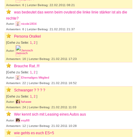
Antworten: 6 | Letzter Beitrag: 22.02.2011 08:21
was bedeutet das wenn beim ovutest die linke linie stärker ist als die
rechte?
Autor:
nicole1804
Antworten: 6 | Letzter Beitrag: 21.02.2011 21:37
Persona Oralkel
[Gehe zu Seite:
1
,
2
]
Autor:
Janosch
Antworten: 16 | Letzter Beitrag: 21.02.2011 17:23
Brauche Rat..!!!
[Gehe zu Seite:
1
,
2
]
Autor:
Ehemaliges Mitglied
Antworten: 22 | Letzter Beitrag: 21.02.2011 16:52
Schwanger ? ? ? ?
[Gehe zu Seite:
1
,
2
]
Autor:
fahawe
Antworten: 24 | Letzter Beitrag: 21.02.2011 11:03
Wer kennt sich mit Leasing eines Autos aus
Autor:
esy88
Antworten: 12 | Letzter Beitrag: 21.02.2011 10:28
wie gehts es euch ES+5