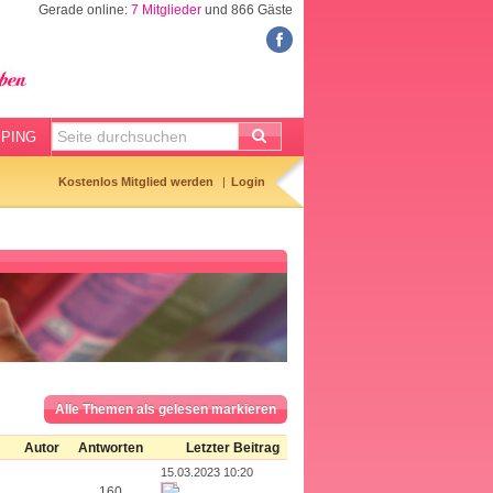
Gerade online:
7 Mitglieder
und 866 Gäste
FORUM
Meine Forenthemen
Meine Forenbeiträge
PING
Gemerkte Themen
Kostenlos Mitglied werden
Login
Neueste Themen
Aktuell diskutiert
Forenticker
Forenbilder
Forenregeln
Alle Themen als gelesen markieren
Autor
Antworten
Letzter Beitrag
15.03.2023 10:20
160