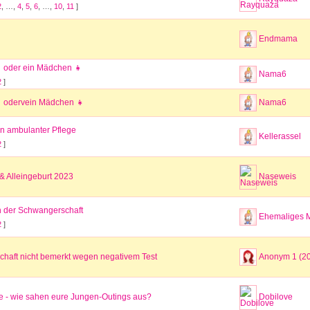
2
, …,
4
,
5
,
6
, …,
10
,
11
]
Endmama
 oder ein Mädchen 👧
Nama6
2
]
 odervein Mädchen 👧
Nama6
n ambulanter Pflege
Kellerassel
2
]
& Alleingeburt 2023
Naseweis
 der Schwangerschaft
Ehemaliges M
2
]
haft nicht bemerkt wegen negativem Test
Anonym 1 (2
e - wie sahen eure Jungen-Outings aus?
Dobilove