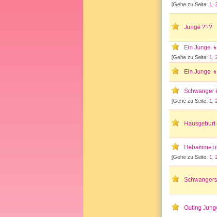
[Gehe zu Seite:
1
,
Junge ???
Ein Junge 
[Gehe zu Seite:
1
,
Ein Junge 
Schwanger i
[Gehe zu Seite:
1
,
Hausgeburt 
Hebamme in
[Gehe zu Seite:
1
,
Schwangersc
Outing Jung