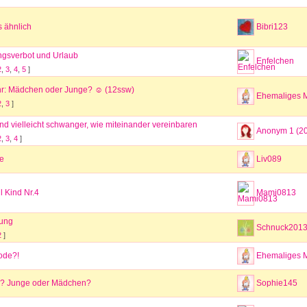
 ähnlich
Bibri123
ngsverbot und Urlaub
Enfelchen
2
,
3
,
4
,
5
]
hr: Mädchen oder Junge? ☺️ (12ssw)
Ehemaliges M
2
,
3
]
d vielleicht schwanger, wie miteinander vereinbaren
Anonym 1 (2
2
,
3
,
4
]
e
Liv089
 Kind Nr.4
Mami0813
ung
Schnuck201
2
]
ode?!
Ehemaliges M
e? Junge oder Mädchen?
Sophie145