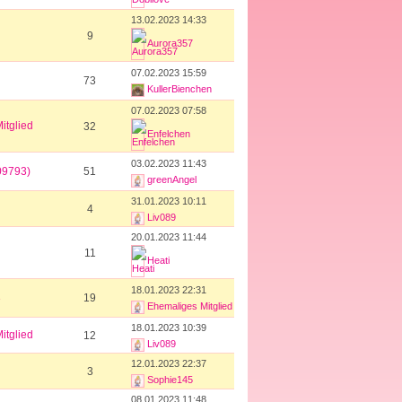
13.02.2023 14:33
9
Aurora357
07.02.2023 15:59
73
KullerBienchen
07.02.2023 07:58
itglied
32
Enfelchen
03.02.2023 11:43
09793)
51
greenAngel
31.01.2023 10:11
4
Liv089
20.01.2023 11:44
11
Heati
18.01.2023 22:31
3
19
Ehemaliges Mitglied
18.01.2023 10:39
itglied
12
Liv089
12.01.2023 22:37
3
Sophie145
08.01.2023 11:48