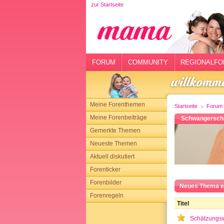
zur Startseite
rtseite
rum
mmunity
FORUM
COMMUNITY
REGIONALFO
gionalforen
ohmarkt
Meine Forenthemen
Startseite
Forum
ysitter
Meine Forenbeiträge
Schwangerscha
Gemerkte Themen
tgeber
Neueste Themen
n
Aktuell diskutiert
Forenticker
opping
Forenbilder
Neues Thema e
Forenregeln
sloggen
Titel
Schätzungs