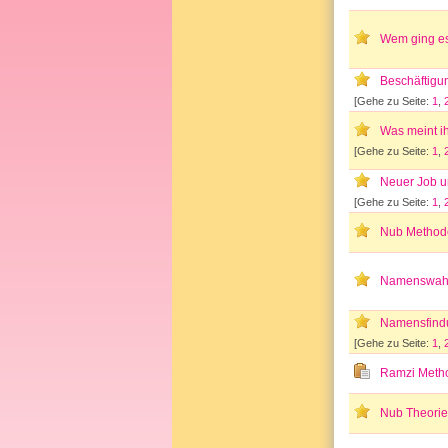
Wem ging es
Beschäftigu
[Gehe zu Seite:
1
,
Was meint i
[Gehe zu Seite:
1
,
Neuer Job un
[Gehe zu Seite:
1
,
Nub Method
Namenswahl
Namensfind
[Gehe zu Seite:
1
,
Ramzi Meth
Nub Theori