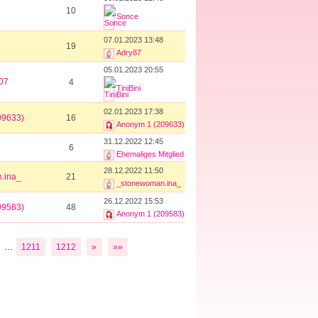
10
Sonce
07.01.2023 13:48
19
Adry87
05.01.2023 20:55
07
4
TiniBini
02.01.2023 17:38
09633)
16
Anonym 1 (209633)
31.12.2022 12:45
6
Ehemaliges Mitglied
28.12.2022 11:50
.ina_
21
_stonewoman.ina_
26.12.2022 15:53
09583)
48
Anonym 1 (209583)
...
1211
1212
»
»»