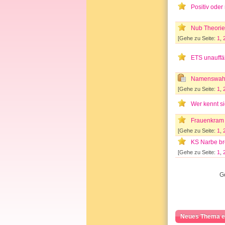
Positiv oder 
Nub Theorie
[Gehe zu Seite:
1
,
ETS unauffäl
Namenswah
[Gehe zu Seite:
1
,
Wer kennt s
Frauenkram 
[Gehe zu Seite:
1
,
KS Narbe br
[Gehe zu Seite:
1
,
G
Neues Thema e