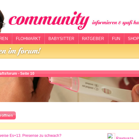
REN
FLOHMARKT
BABYSITTER
RATGEBER
FUN
SHOP
ftsforum - Seite 10
röffnen
weise Es+13. Presense zu schwach?
Rayquaza