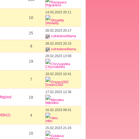
Rayquaza
14.03.2023 20:11
10
Shnaddy
28.02.2023 20:17
25
zufriedeneMama
28.02.2023 20:15
9
zufriedeneMama
28.02.2023 13:58
19
Chrysopelea
18.02.2023 10:41
7
Dream1992
17.02.2023 12:36
itglied
18
Mimolino
16.02.2023 08:41
09842)
4
nilou
15.02.2023 21:24
10
Dobilove