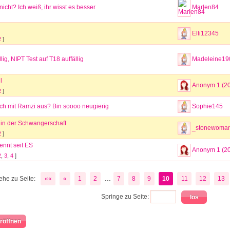
nicht? Ich weiß, ihr wisst es besser
Marlen84
Elli12345
2
]
lig, NIPT Test auf T18 auffällig
Madeleine19
l
Anonym 1 (2
2
]
ich mit Ramzi aus? Bin soooo neugierig
Sophie145
in der Schwangerschaft
_stonewoman
2
]
ennt seit ES
Anonym 1 (2
2
,
3
,
4
]
...
ehe zu Seite:
««
«
1
2
7
8
9
10
11
12
13
Springe zu Seite:
röffnen