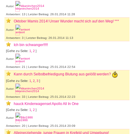
Autor:
kikaninchen2014
Antworten: 13 | Letzter Beitrag: 26.01.2014 11:28
Oktober Mamis 2014! Unser Wunder macht sich auf den Weg! ***
Autor:
anisort
Antworten: 3 | Letzter Beitrag: 26.01.2014 11:13
Ich bin schwanger!!!!!
[Gehe zu Seite:
1
,
2
]
Autor:
anisort
Antworten: 21 | Letzter Beitrag: 25.01.2014 22:54
Kann durch Selbstbefriedigung Blutung aus gelößt werden?
[Gehe zu Seite:
1
,
2
,
3
]
Autor:
kikaninchen2014
Antworten: 33 | Letzter Beitrag: 25.01.2014 22:23
hauck Kinderwagenset Apollo All In One
[Gehe zu Seite:
1
,
2
]
Autor:
Bibi1986
Antworten: 20 | Letzter Beitrag: 25.01.2014 20:09
Alleinerziehende, junge Frauen in Krefeld und Umgebung!