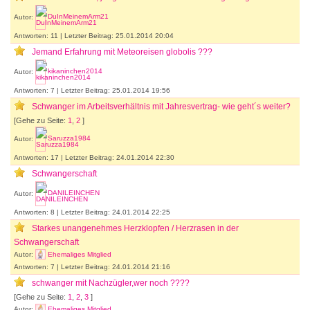
Autor:
DuInMeinemArm21
Antworten: 11 | Letzter Beitrag: 25.01.2014 20:04
Jemand Erfahrung mit Meteoreisen globolis ???
Autor:
kikaninchen2014
Antworten: 7 | Letzter Beitrag: 25.01.2014 19:56
Schwanger im Arbeitsverhältnis mit Jahresvertrag- wie geht´s weiter?
[Gehe zu Seite:
1
,
2
]
Autor:
Saruzza1984
Antworten: 17 | Letzter Beitrag: 24.01.2014 22:30
Schwangerschaft
Autor:
DANILEINCHEN
Antworten: 8 | Letzter Beitrag: 24.01.2014 22:25
Starkes unangenehmes Herzklopfen / Herzrasen in der
Schwangerschaft
Autor:
Ehemaliges Mitglied
Antworten: 7 | Letzter Beitrag: 24.01.2014 21:16
schwanger mit Nachzügler,wer noch ????
[Gehe zu Seite:
1
,
2
,
3
]
Autor:
Ehemaliges Mitglied