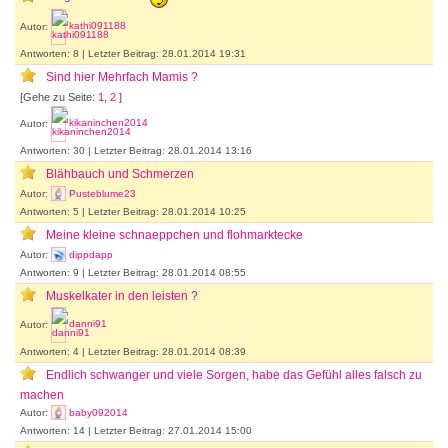
Autor:
kathi091188
Antworten: 8 | Letzter Beitrag: 28.01.2014 19:31
Sind hier Mehrfach Mamis ?
[Gehe zu Seite:
1
,
2
]
Autor:
kikaninchen2014
Antworten: 30 | Letzter Beitrag: 28.01.2014 13:16
Blähbauch und Schmerzen
Autor:
Pusteblume23
Antworten: 5 | Letzter Beitrag: 28.01.2014 10:25
Meine kleine schnaeppchen und flohmarktecke
Autor:
dippdapp
Antworten: 9 | Letzter Beitrag: 28.01.2014 08:55
Muskelkater in den leisten ?
Autor:
danni91
Antworten: 4 | Letzter Beitrag: 28.01.2014 08:39
Endlich schwanger und viele Sorgen, habe das Gefühl alles falsch zu
machen
Autor:
baby092014
Antworten: 14 | Letzter Beitrag: 27.01.2014 15:00