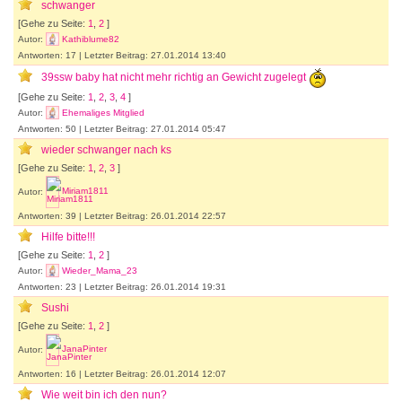
schwanger
[Gehe zu Seite:
1
,
2
]
Autor:
Kathiblume82
Antworten: 17 | Letzter Beitrag: 27.01.2014 13:40
39ssw baby hat nicht mehr richtig an Gewicht zugelegt
[Gehe zu Seite:
1
,
2
,
3
,
4
]
Autor:
Ehemaliges Mitglied
Antworten: 50 | Letzter Beitrag: 27.01.2014 05:47
wieder schwanger nach ks
[Gehe zu Seite:
1
,
2
,
3
]
Autor:
Miriam1811
Antworten: 39 | Letzter Beitrag: 26.01.2014 22:57
Hilfe bitte!!!
[Gehe zu Seite:
1
,
2
]
Autor:
Wieder_Mama_23
Antworten: 23 | Letzter Beitrag: 26.01.2014 19:31
Sushi
[Gehe zu Seite:
1
,
2
]
Autor:
JanaPinter
Antworten: 16 | Letzter Beitrag: 26.01.2014 12:07
Wie weit bin ich den nun?