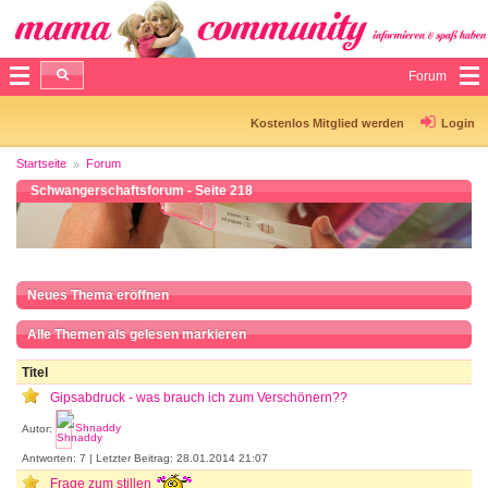
Forum
Kostenlos Mitglied werden
Login
Startseite
Forum
Schwangerschaftsforum - Seite 218
Neues Thema eröffnen
Alle Themen als gelesen markieren
Titel
Gipsabdruck - was brauch ich zum Verschönern??
Autor:
Shnaddy
Antworten: 7 | Letzter Beitrag: 28.01.2014 21:07
Frage zum stillen