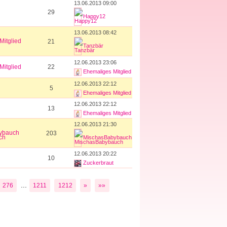
13.06.2013 09:00
29
Happy12
13.06.2013 08:42
Mitglied
21
Tanzbär
12.06.2013 23:06
Mitglied
22
Ehemaliges Mitglied
12.06.2013 22:12
5
Ehemaliges Mitglied
12.06.2013 22:12
13
Ehemaliges Mitglied
12.06.2013 21:30
ybauch
203
MischasBabybauch
12.06.2013 20:22
10
Zuckerbraut
...
276
1211
1212
»
»»