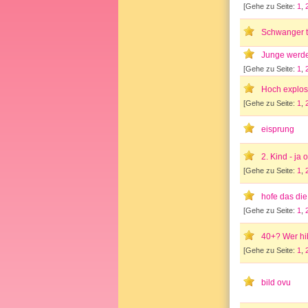
[Gehe zu Seite:
1
,
Schwanger t
Junge werd
[Gehe zu Seite:
1
,
Hoch explos
[Gehe zu Seite:
1
,
eisprung
2. Kind - ja
[Gehe zu Seite:
1
,
hofe das die
[Gehe zu Seite:
1
,
40+? Wer hi
[Gehe zu Seite:
1
,
bild ovu