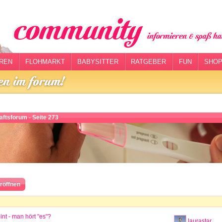
REN
FLOHMARKT
BABYSITTER
RATGEBER
FUN
SHOP
ftsforum - Seite 273
röffnen
nt - man hört "es"?
laurastar