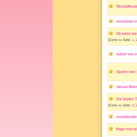
Strumpfhos
eincremen i
Ab wann sieh
[Gehe zu Seite:
1
,
nutzer von ov
Sport in de
Januar-Mam
Die letzten
[Gehe zu Seite:
1
,
ovulationste
frage zum e