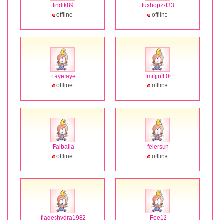
findik89
fuxhopzxf33
offline
offline
Fayefaye
fmifjjnfh0r
offline
offline
Falballa
feiersun
offline
offline
flageshydra1982
Fee12