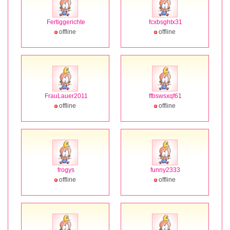
Fertiggerichte
fcxbsghtx31
offline
offline
FrauLauer2011
ffbswsxqf61
offline
offline
frogys
funny2333
offline
offline