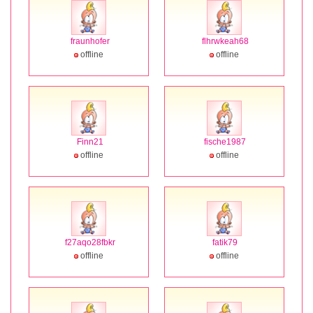
fraunhofer
flhrwkeah68
offline
offline
Finn21
fische1987
offline
offline
f27aqo28fbkr
fatik79
offline
offline