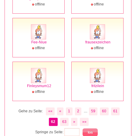
offline
offline
Fee-Niue
frausexzeichen
offline
offline
Finleysmum12
fritzilein
offline
offline
...
Gehe zu Seite:
««
«
1
2
59
60
61
62
63
»
»»
Springe zu Seite: