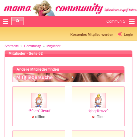
Community
Kostenlos Mitglied werden
Login
Startseite
Community
Mitglieder
Mitglieder - Seite 62
Andere Mitglieder finden
f59leb13rwuf
fqbqdkmvx9
offline
offline