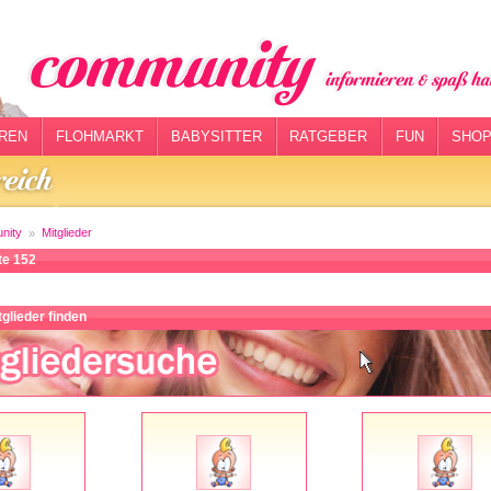
REN
FLOHMARKT
BABYSITTER
RATGEBER
FUN
SHOP
nity
Mitglieder
ite 152
glieder finden