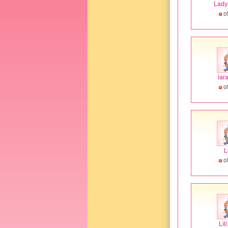
Lady
of
lar
of
L
of
Lil