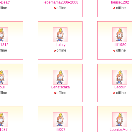
-Death
liebemama2006-2008
louise1202
fline
offline
offline
a1312
Lulaly
lilli1980
fline
offline
offline
oui
Lenatschka
Lacour
fline
offline
offline
i1987
lili007
LeoniesMom