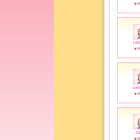
of
Lin
of
Lui
of
L
of