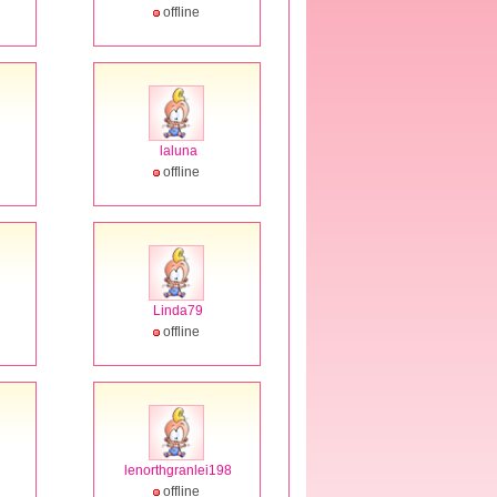
offline
laluna
offline
Linda79
offline
lenorthgranlei198
offline