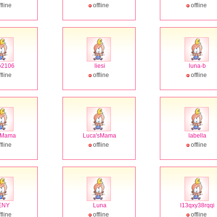
fline
offline
offline
o2106
liesi
luna-b
fline
offline
offline
sMama
Luca'sMama
labella
fline
offline
offline
ENY
Luna
l13qxy38rqqi
fline
offline
offline