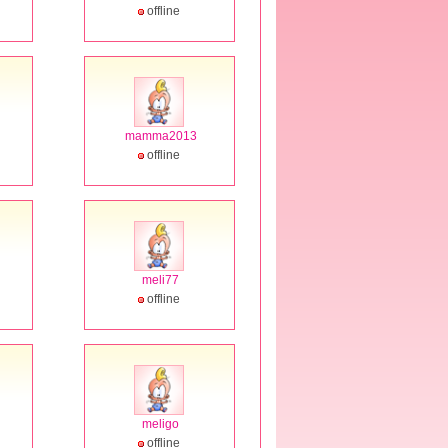
offline
mamma2013
offline
meli77
offline
meligo
offline