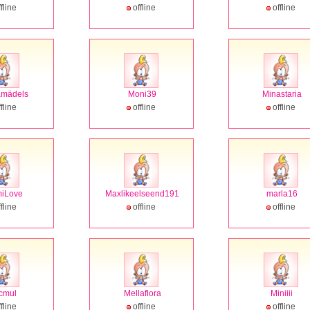
fline
offline
offline
mädels
Moni39
Minastaria
fline
offline
offline
iLove
Maxlikeelseend191
marla16
fline
offline
offline
cmul
Mellaflora
Miniiii
fline
offline
offline