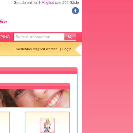
Gerade online:
1 Mitglied
und 599 Gäste
COMMUNITY
Mitgliedersuche
Hibbelliste
PING
Entbindungsliste
Kostenlos Mitglied werden
Login
Geburtstagsliste
Geburtsanzeigen
Kinderliste