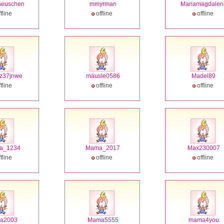
aeuschen
mmyrman
Mariamagdalen
fline
offline
offline
z37jnwe
mäusle0586
Madel89
fline
offline
offline
na_1234
Mama_2017
Max230007
fline
offline
offline
a2003
Mama5555
mama4you