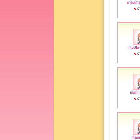
mikam
of
m50tw
of
mari
of
mam