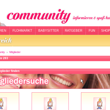
REN
FLOHMARKT
BABYSITTER
RATGEBER
FUN
SHOP
nity
Mitglieder
ite 283
glieder finden