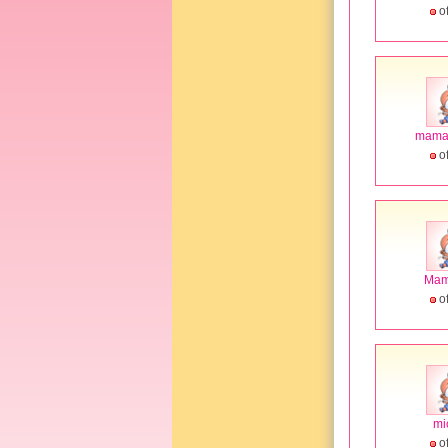
of
mama
of
Mam
of
mi
of