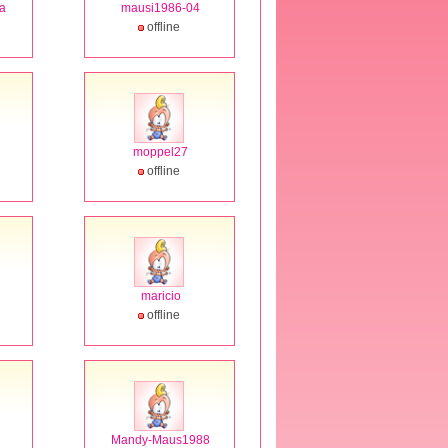
a
mausi1986-04
offline
moppel27
offline
maricio
offline
Mandy-Maus1988