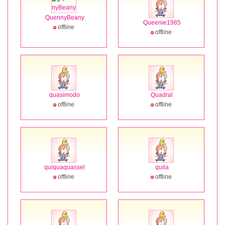
QuennyBeany
Queenie1985
offline
offline
quasimodo
Quadral
offline
offline
quiquaquassel
quila
offline
offline