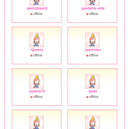
qwertzqwertz
quietsche-ente
offline
offline
Queeny
quynhnhu
offline
offline
queeny79
qwas
offline
offline