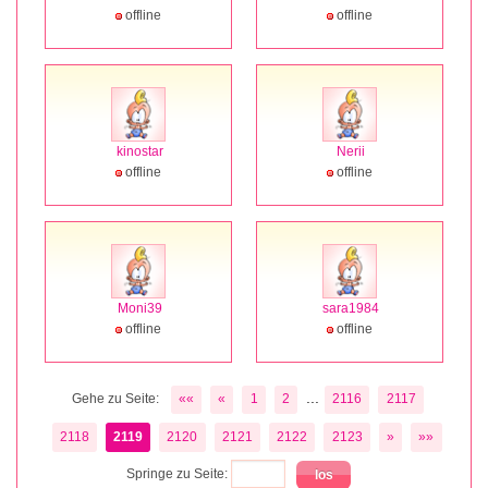
offline
offline
kinostar
Nerii
offline
offline
Moni39
sara1984
offline
offline
...
Gehe zu Seite:
««
«
1
2
2116
2117
2118
2119
2120
2121
2122
2123
»
»»
Springe zu Seite: