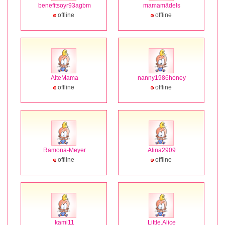
benefitsoyr93agbm
mamamädels
offline
offline
AlteMama
nanny1986honey
offline
offline
Ramona-Meyer
Alina2909
offline
offline
kami11
Little.Alice