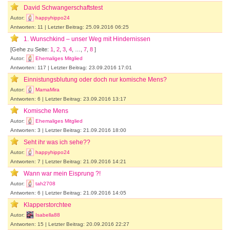
David Schwangerschaftstest
Autor:
happyhippo24
Antworten: 11 | Letzter Beitrag: 25.09.2016 06:25
1. Wunschkind – unser Weg mit Hindernissen
[Gehe zu Seite:
1
,
2
,
3
,
4
, …,
7
,
8
]
Autor:
Ehemaliges Mitglied
Antworten: 117 | Letzter Beitrag: 23.09.2016 17:01
Einnistungsblutung oder doch nur komische Mens?
Autor:
MamaMira
Antworten: 6 | Letzter Beitrag: 23.09.2016 13:17
Komische Mens
Autor:
Ehemaliges Mitglied
Antworten: 3 | Letzter Beitrag: 21.09.2016 18:00
Seht ihr was ich sehe??
Autor:
happyhippo24
Antworten: 7 | Letzter Beitrag: 21.09.2016 14:21
Wann war mein Eisprung ?!
Autor:
tah2708
Antworten: 6 | Letzter Beitrag: 21.09.2016 14:05
Klapperstorchtee
Autor:
Isabella88
Antworten: 15 | Letzter Beitrag: 20.09.2016 22:27