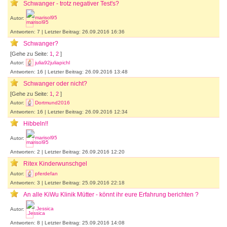
Schwanger - trotz negativer Test's?
Autor:
marisol95
Antworten: 7 | Letzter Beitrag: 26.09.2016 16:36
Schwanger?
[Gehe zu Seite:
1
,
2
]
Autor:
julia92juliapichl
Antworten: 16 | Letzter Beitrag: 26.09.2016 13:48
Schwanger oder nicht?
[Gehe zu Seite:
1
,
2
]
Autor:
Dortmund2016
Antworten: 16 | Letzter Beitrag: 26.09.2016 12:34
Hibbeln!!
Autor:
marisol95
Antworten: 2 | Letzter Beitrag: 26.09.2016 12:20
Ritex Kinderwunschgel
Autor:
pferdefan
Antworten: 3 | Letzter Beitrag: 25.09.2016 22:18
An alle KiWu Klinik Mütter - könnt ihr eure Erfahrung berichten ?
Autor:
.Jessica
Antworten: 8 | Letzter Beitrag: 25.09.2016 14:08