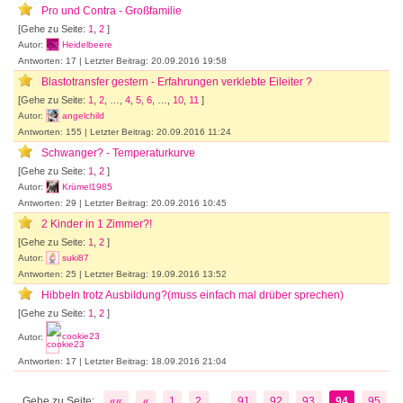
Pro und Contra - Großfamilie
[Gehe zu Seite:
1
,
2
]
Autor:
Heidelbeere
Antworten: 17 | Letzter Beitrag: 20.09.2016 19:58
Blastotransfer gestern - Erfahrungen verklebte Eileiter ?
[Gehe zu Seite:
1
,
2
, …,
4
,
5
,
6
, …,
10
,
11
]
Autor:
angelchild
Antworten: 155 | Letzter Beitrag: 20.09.2016 11:24
Schwanger? - Temperaturkurve
[Gehe zu Seite:
1
,
2
]
Autor:
Krümel1985
Antworten: 29 | Letzter Beitrag: 20.09.2016 10:45
2 Kinder in 1 Zimmer?!
[Gehe zu Seite:
1
,
2
]
Autor:
suki87
Antworten: 25 | Letzter Beitrag: 19.09.2016 13:52
Hibbeln trotz Ausbildung?(muss einfach mal drüber sprechen)
[Gehe zu Seite:
1
,
2
]
Autor:
cookie23
Antworten: 17 | Letzter Beitrag: 18.09.2016 21:04
...
Gehe zu Seite:
««
«
1
2
91
92
93
94
95