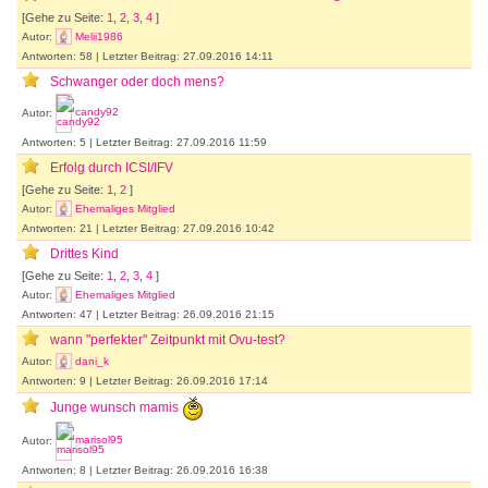
[Gehe zu Seite:
1
,
2
,
3
,
4
]
Autor:
Melii1986
Antworten: 58 | Letzter Beitrag: 27.09.2016 14:11
Schwanger oder doch mens?
Autor:
candy92
Antworten: 5 | Letzter Beitrag: 27.09.2016 11:59
Erfolg durch ICSI/IFV
[Gehe zu Seite:
1
,
2
]
Autor:
Ehemaliges Mitglied
Antworten: 21 | Letzter Beitrag: 27.09.2016 10:42
Drittes Kind
[Gehe zu Seite:
1
,
2
,
3
,
4
]
Autor:
Ehemaliges Mitglied
Antworten: 47 | Letzter Beitrag: 26.09.2016 21:15
wann "perfekter" Zeitpunkt mit Ovu-test?
Autor:
dani_k
Antworten: 9 | Letzter Beitrag: 26.09.2016 17:14
Junge wunsch mamis
Autor:
marisol95
Antworten: 8 | Letzter Beitrag: 26.09.2016 16:38