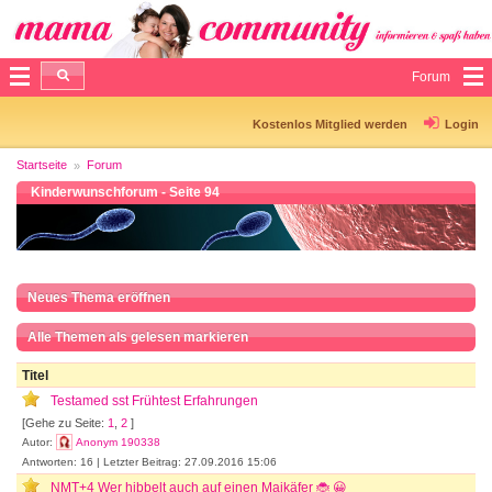
Forum
Kostenlos Mitglied werden
Login
Startseite
Forum
Kinderwunschforum - Seite 94
Neues Thema eröffnen
Alle Themen als gelesen markieren
Titel
Testamed sst Frühtest Erfahrungen
[Gehe zu Seite:
1
,
2
]
Autor:
Anonym 190338
Antworten: 16 | Letzter Beitrag: 27.09.2016 15:06
NMT+4 Wer hibbelt auch auf einen Maikäfer 🐞 😀