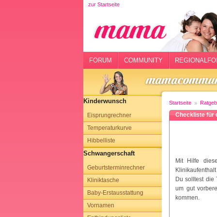
zur Startseite
rtseite
rum
mmunity
FORUM
COMMUNITY
REGIONALFO
gionalforen
ohmarkt
Kinderwunsch
Startseite
Ratgeb
ysitter
Checkliste für 
Eisprungrechner
Temperaturkurve
tgeber
Hibbelliste
n
Schwangerschaft
Mit Hilfe die
Geburtsterminrechner
opping
Klinikaufenthalt
Du solltest di
Kliniktasche
um gut vorberei
sloggen
Baby-Erstausstattung
kommen.
Vornamen