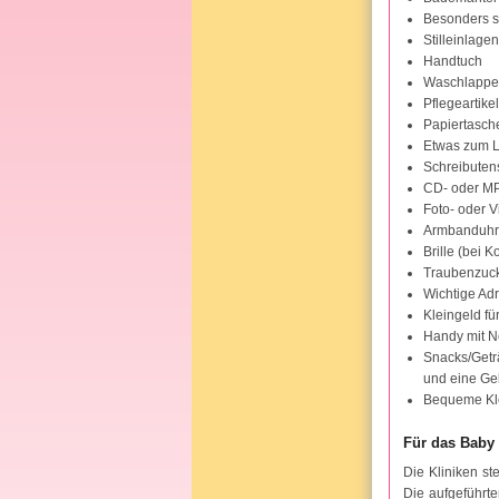
Besonders s
Stilleinlagen
Handtuch
Waschlappe
Pflegeartik
Papiertasch
Etwas zum 
Schreibutens
CD- oder MP
Foto- oder 
Armbanduhr
Brille (bei 
Traubenzuck
Wichtige Ad
Kleingeld fü
Handy mit Ne
Snacks/Geträ
und eine Ge
Bequeme Kle
Für das Baby 
Die Kliniken st
Die aufgeführt