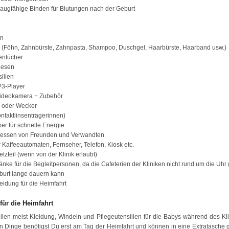
augfähige Binden für Blutungen nach der Geburt
n
el (Föhn, Zahnbürste, Zahnpasta, Shampoo, Duschgel, Haarbürste, Haarband usw.)
entücher
Lesen
ilien
3-Player
Videokamera + Zubehör
 oder Wecker
Kontaktlinsenträgerinnen)
er für schnelle Energie
ressen von Freunden und Verwandten
r Kaffeeautomaten, Fernseher, Telefon, Kiosk etc.
tzteil (wenn von der Klinik erlaubt)
nke für die Begleitpersonen, da die Cafeterien der Kliniken nicht rund um die Uhr
burt lange dauern kann
idung für die Heimfahrt
für die Heimfahrt
ellen meist Kleidung, Windeln und Pflegeutensilien für die Babys während des Kli
en Dinge benötigst Du erst am Tag der Heimfahrt und können in eine Extratasche 