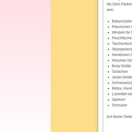
die Dein Partne
sein.
Babyschale/B
Fläschchen 
Windeln für
Feuchttüche
Taschentüch
Strampelanz
Hemdchen G
Höschen Gr
Body Größe
Söckchen
Jacke Größe 
Schneeanzug 
Mütze, Hands
Lammfell o
Spieluhr
Schnuller
Auf dieser Seit