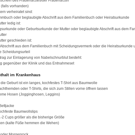
schein des Frauenarztes/der Frauenärztin
 (falls vorhanden)
ern verheiratet sind:
mmbuch oder beglaubigte Abschrift aus dem Familienbuch oder Heiratsurkunde
ter ledig ist:
urkunde oder Geburtsurkunde der Mutter oder beglaubigte Abschrift aus dem Fa
utter
ter geschieden ist:
 Abschrift aus dem Familienbuch mit Scheidungsvermerk oder die Heiratsurkunde 
ge Scheidungsurteil
rtrag zur Einlagerung von Nabelschnurblut besteht:
ng gegenüber der Klinik und das Entnahmeset
nthalt im Krankenhaus
r die Geburt ist ein langes, kochfestes T-Shirt aus Baumwolle
themden oder T-Shirts, die sich zum Stillen vorne öffnen lassen
eme Hosen (Jogginghosen, Leggins)
Bettjacke
chfeste Baumwollslips
 1-2 Cups größer als die bisherige Größe
en (kalte Füße hemmen die Wehen)
e
 oder Morgenrock