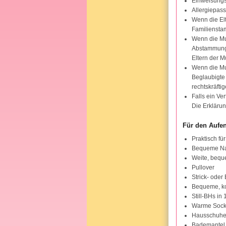
Einweisungs
Allergiepass
Wenn die Elt
Familiensta
Wenn die Mut
Abstammungs
Eltern der M
Wenn die Mut
Beglaubigte
rechtskräfti
Falls ein Ve
Die Erkläru
Für den Aufe
Praktisch fü
Bequeme Nach
Weite, bequ
Pullover
Strick- oder 
Bequeme, ko
Still-BHs in
Warme Sock
Hausschuh
Bademantel