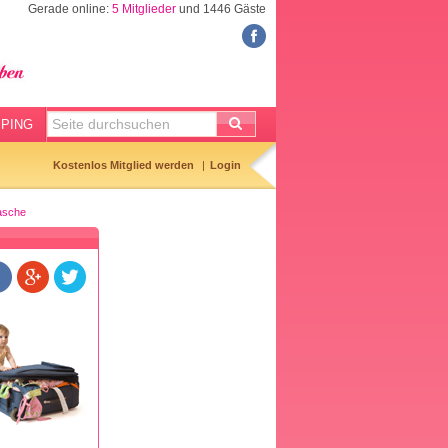
Gerade online:
5 Mitglieder
und 1446 Gäste
RATGEBER
KINDERWUNSCH
Eisprungrechner
Temperaturkurve
PING
Hibbelliste
Kostenlos Mitglied werden
Login
SCHWANGERSCHAFT
tasche
Geburtsterminrechner
Kliniktasche
Baby-Erstausstattung
Vornamen
Entbindungsliste
BABY & KIND