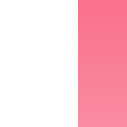
Kindergrößen
Geburtsberichte
Kinderliste
Hitzefalle Auto
WEIBLICHER KÖRPER
BMI-Rechner
Zykluskalender
Zyklusrechner