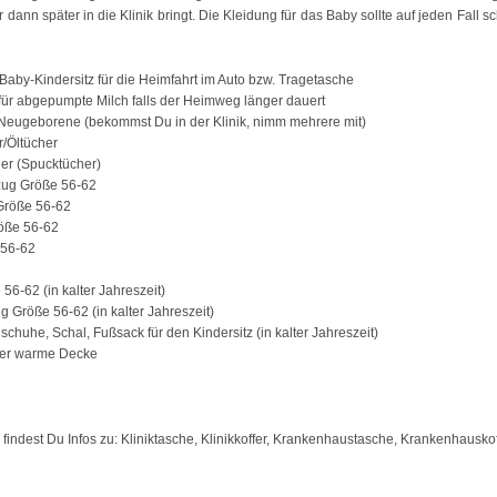
r dann später in die Klinik bringt. Die Kleidung für das Baby sollte auf jeden Fall
aby-Kindersitz für die Heimfahrt im Auto bzw. Tragetasche
für abgepumpte Milch falls der Heimweg länger dauert
 Neugeborene (bekommst Du in der Klinik, nimm mehrere mit)
r/Öltücher
er (Spucktücher)
ug Größe 56-62
röße 56-62
öße 56-62
 56-62
56-62 (in kalter Jahreszeit)
Größe 56-62 (in kalter Jahreszeit)
chuhe, Schal, Fußsack für den Kindersitz (in kalter Jahreszeit)
der warme Decke
e findest Du Infos zu: Kliniktasche, Klinikkoffer, Krankenhaustasche, Krankenhauskof