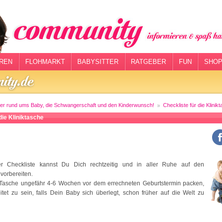
REN
FLOHMARKT
BABYSITTER
RATGEBER
FUN
SHOP
er rund ums Baby, die Schwangerschaft und den Kinderwunsch!
Checkliste für die Klinik
die Kliniktasche
ser Checkliste kannst Du Dich rechtzeitig und in aller Ruhe auf den
 vorbereiten.
e Tasche ungefähr 4-6 Wochen vor dem errechneten Geburtstermin packen,
tet zu sein, falls Dein Baby sich überlegt, schon früher auf die Welt zu