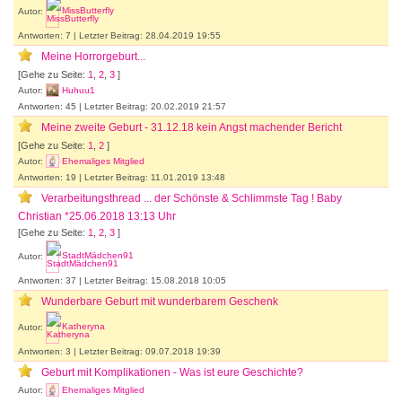
Autor:
MissButterfly
Antworten: 7 | Letzter Beitrag: 28.04.2019 19:55
Meine Horrorgeburt...
[Gehe zu Seite:
1
,
2
,
3
]
Autor:
Huhuu1
Antworten: 45 | Letzter Beitrag: 20.02.2019 21:57
Meine zweite Geburt - 31.12.18 kein Angst machender Bericht
[Gehe zu Seite:
1
,
2
]
Autor:
Ehemaliges Mitglied
Antworten: 19 | Letzter Beitrag: 11.01.2019 13:48
Verarbeitungsthread ... der Schönste & Schlimmste Tag ! Baby
Christian *25.06.2018 13:13 Uhr
[Gehe zu Seite:
1
,
2
,
3
]
Autor:
StadtMädchen91
Antworten: 37 | Letzter Beitrag: 15.08.2018 10:05
Wunderbare Geburt mit wunderbarem Geschenk
Autor:
Katheryna
Antworten: 3 | Letzter Beitrag: 09.07.2018 19:39
Geburt mit Komplikationen - Was ist eure Geschichte?
Autor:
Ehemaliges Mitglied