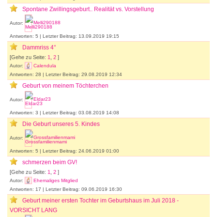
Spontane Zwillingsgeburt.. Realität vs. Vorstellung
Autor:
Melli290188
Antworten: 5 | Letzter Beitrag: 13.09.2019 19:15
Dammriss 4°
[Gehe zu Seite:
1
,
2
]
Autor:
Calendula
Antworten: 28 | Letzter Beitrag: 29.08.2019 12:34
Geburt von meinem Töchterchen
Autor:
Eldar23
Antworten: 3 | Letzter Beitrag: 03.08.2019 14:08
Die Geburt unseres 5. Kindes
Autor:
Grossfamilienmami
Antworten: 5 | Letzter Beitrag: 24.06.2019 01:00
schmerzen beim GV!
[Gehe zu Seite:
1
,
2
]
Autor:
Ehemaliges Mitglied
Antworten: 17 | Letzter Beitrag: 09.06.2019 16:30
Geburt meiner ersten Tochter im Geburtshaus im Juli 2018 -
VORSICHT LANG