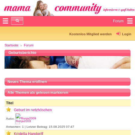
Forum
Kostenlos Mitglied werden
Login
Startseite
Forum
Geburtsberichte
Neues Thema eröffnen
Alle Themen als gelesen markieren
Titel
Geburt im netzhöschen
Autor:
Ronja2009
Antworten: 1 | Letzter Beitrag: 15.08.2025 07:47
Kristella Handgriff