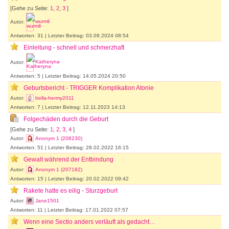
[Gehe zu Seite:
1
,
2
,
3
]
Autor:
wurmli
Antworten: 31 | Letzter Beitrag: 03.09.2024 08:54
Einleitung - schnell und schmerzhaft
Autor:
Katheryna
Antworten: 5 | Letzter Beitrag: 14.05.2024 20:50
Geburtsbericht - TRIGGER Komplikation Atonie
Autor:
bella-hermy2011
Antworten: 7 | Letzter Beitrag: 12.11.2023 14:13
Folgechäden durch die Geburt
[Gehe zu Seite:
1
,
2
,
3
,
4
]
Autor:
Anonym 1 (208230)
Antworten: 51 | Letzter Beitrag: 28.02.2022 16:15
Gewalt während der Entbindung
Autor:
Anonym 1 (207182)
Antworten: 15 | Letzter Beitrag: 20.02.2022 09:42
Rakete hatte es eilig - Sturzgeburt
Autor:
Jane1501
Antworten: 11 | Letzter Beitrag: 17.01.2022 07:57
Wenn eine Sectio anders verläuft als gedacht…