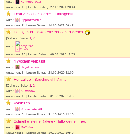
Autor:
Kunterschwarz
Antworten: 15 | Letzter Beitrag: 27.12.2021 20:44
Positiver Geburtsbericht / Hausgeburt ...
Autor:
Pippilottavictual
Antworten: 7 | Letzter Beitrag: 14.03.2021 08:47
Hausgeburt - sowas wie ein Geburtsbericht
[Gehe zu Seite:
1
,
2
]
Autor:
AmyPixie
Antworten: 16 | Letzter Beitrag: 09.07.2020 11:55
4 Wochen verpasst
Autor:
Hagelheinerin
Antworten: 3 | Letzter Beitrag: 28.06.2020 22:00
Hör auf dein Bauchgefühl Mama!
[Gehe zu Seite:
1
,
2
]
Autor:
Sumsislaw
Antworten: 16 | Letzter Beitrag: 01.06.2020 14:55
Vorstellen
Autor:
Untouchable4360
Antworten: 5 | Letzter Beitrag: 31.10.2019 13:10
Schnell wie eine Rakete - Hallo kleiner Theo
Autor:
MuffisMum
Antworten: 6 | Letzter Beitrag: 30.10.2019 19:40