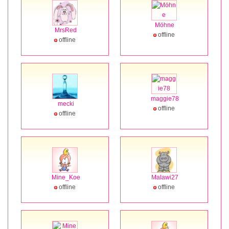
Möhne
MrsRed
offline
offline
maggie78
mecki
offline
offline
Mine_Koe
Malawi27
offline
offline