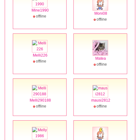
Mine1990
Moni08
offline
offline
Melli226
Matea
offline
offline
Melli290188
mausi2812
offline
offline