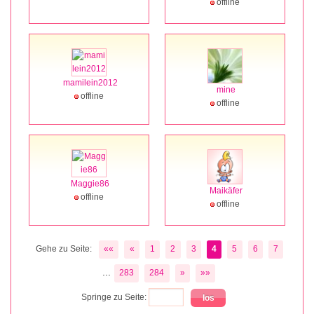
offline
mamilein2012
mine
offline
offline
Maggie86
Maikäfer
offline
offline
Gehe zu Seite:
««
«
1
2
3
4
5
6
7
...
283
284
»
»»
Springe zu Seite: