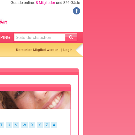
Gerade online:
8 Mitglieder
und 826 Gäste
COMMUNITY
Mitgliedersuche
Hibbelliste
PING
Entbindungsliste
Kostenlos Mitglied werden
Login
Geburtstagsliste
Geburtsanzeigen
Kinderliste
T
U
V
W
X
Y
Z
#