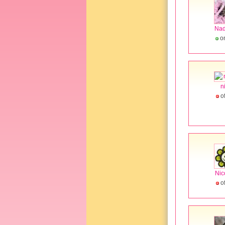
Na
on
n
of
Nic
of