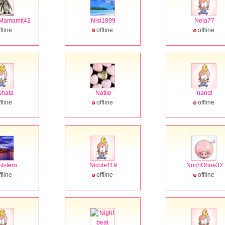
Mamamit42
Nisi1809
Nela77
fline
offline
offline
shata
Natiie
nandl
fline
offline
offline
tstern
Nicole119
NochOhne32
fline
offline
offline