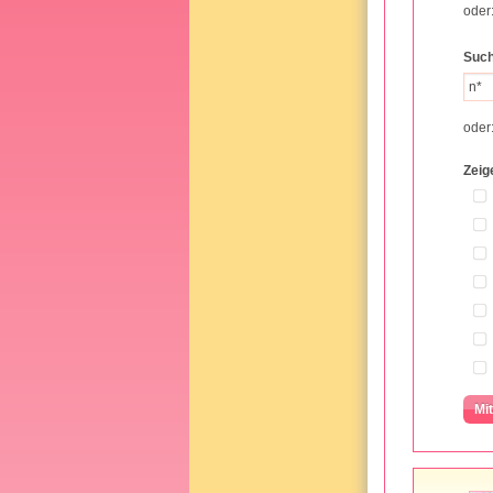
oder
Such
oder
Zeig