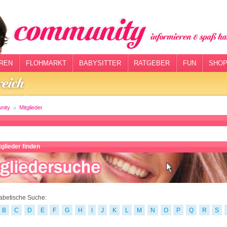
REN
FLOHMARKT
BABYSITTER
RATGEBER
FUN
SHOP
nity
Mitglieder
glieder finden
abetische Suche:
B
C
D
E
F
G
H
I
J
K
L
M
N
O
P
Q
R
S