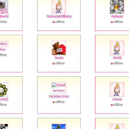
dineW
NobodyMitBaby
Nebsar
line
offline
offline
ilou
fline
Noée
Ninilli
offline
offline
Nickitierchen
ola92
nidele
offline
fline
offline