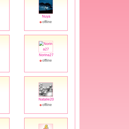
Nuya
offline
Norina27
offline
Natalie20
offline