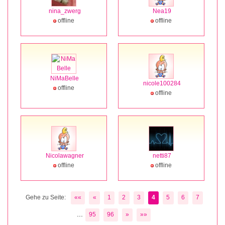
nina_zwerg
Nea19
offline
offline
NiMaBelle
nicole100284
offline
offline
Nicolawagner
netti87
offline
offline
Gehe zu Seite:
««
«
1
2
3
4
5
6
7
...
95
96
»
»»