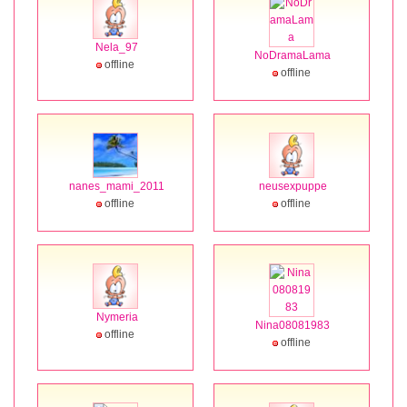
Nela_97
NoDramaLama
offline
offline
nanes_mami_2011
neusexpuppe
offline
offline
Nymeria
Nina08081983
offline
offline