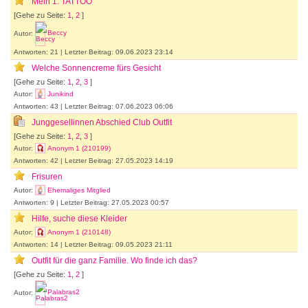
Mein 1. TATTOO
[Gehe zu Seite:
1
,
2
]
Autor:
Beccy
Antworten: 21 | Letzter Beitrag: 09.06.2023 23:14
Welche Sonnencreme fürs Gesicht
[Gehe zu Seite:
1
,
2
,
3
]
Autor:
Junikind
Antworten: 43 | Letzter Beitrag: 07.06.2023 06:06
Junggesellinnen Abschied Club Outfit
[Gehe zu Seite:
1
,
2
,
3
]
Autor:
Anonym 1 (210199)
Antworten: 42 | Letzter Beitrag: 27.05.2023 14:19
Frisuren
Autor:
Ehemaliges Mitglied
Antworten: 9 | Letzter Beitrag: 27.05.2023 00:57
Hilfe, suche diese Kleider
Autor:
Anonym 1 (210148)
Antworten: 14 | Letzter Beitrag: 09.05.2023 21:11
Outfit für die ganz Familie. Wo finde ich das?
[Gehe zu Seite:
1
,
2
]
Autor:
Palabras2