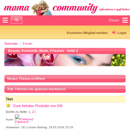
Forum
Kostenlos Mitglied werden
Login
Startseite
Forum
Beauty, Kosmetik, Mode, Frisuren - Seite 2
Neues Thema eröffnen
Alle Themen als gelesen markieren
Titel
Eure liebsten Produkte von DM
[Gehe zu Seite:
1
,
2
]
Autor:
Palabras2
Antworten: 19 | Letzter Beitrag: 19.05.2024 15:16