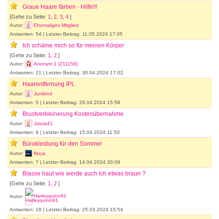
Graue Haare färben - Hilfe!!!
[Gehe zu Seite:
1
,
2
,
3
,
4
]
Autor:
Ehemaliges Mitglied
Antworten: 54 | Letzter Beitrag: 11.05.2024 17:05
Ich schäme mich so für meinen Körper
[Gehe zu Seite:
1
,
2
]
Autor:
Anonym 1 (211158)
Antworten: 21 | Letzter Beitrag: 30.04.2024 17:02
Haarentfernung IPL
Autor:
Junikind
Antworten: 5 | Letzter Beitrag: 29.04.2024 15:58
Brustverkleinerung Kostenübernahme
Autor:
Jalula41
Antworten: 9 | Letzter Beitrag: 15.04.2024 11:50
Bürokleidung für den Sommer
Autor:
Nuya
Antworten: 7 | Letzter Beitrag: 14.04.2024 20:09
Blasse haut wie werde auch ich etwas braun ?
[Gehe zu Seite:
1
,
2
]
Autor:
Harleyquinn91
Antworten: 18 | Letzter Beitrag: 25.03.2024 15:54