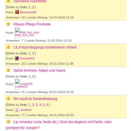
Directions Haarfarbe
[Gehe zu Seite:
1
,
2
]
Autor:
Blueberry82
Antworten: 16 | Letzter Beitrag: 14.03.2024 07:19
Rituals Pflege Produkte
Autor:
Bad_but_nice
Antworten: 7 | Letzter Beitrag: 11.02.2024 22:16
LILA Nylonleggings kombinieren /Arbeit
[Gehe zu Seite:
1
,
2
]
Autor:
Kerstin002
Antworten: 18 | Letzter Beitrag: 10.02.2024 11:36
Spliss trimmen, Nägel und haare
[Gehe zu Seite:
1
,
2
]
Autor:
cookie23
Antworten: 21 | Letzter Beitrag: 25.01.2024 20:25
Wo kauft ihr Kinderkleidung
[Gehe zu Seite:
1
,
2
,
3
,
4
,
5
,
6
]
Autor:
Junikind
Antworten: 77 | Letzter Beitrag: 16.01.2024 20:03
Lip smacker (cola, fanta etc.) Sind das lipgloss mit Farbe, oder
geeignet für Jungen?