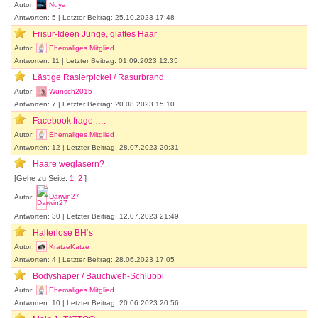
Autor:
Nuya
Antworten: 5 | Letzter Beitrag: 25.10.2023 17:48
Frisur-Ideen Junge, glattes Haar
Autor:
Ehemaliges Mitglied
Antworten: 11 | Letzter Beitrag: 01.09.2023 12:35
Lästige Rasierpickel / Rasurbrand
Autor:
Wunsch2015
Antworten: 7 | Letzter Beitrag: 20.08.2023 15:10
Facebook frage ….
Autor:
Ehemaliges Mitglied
Antworten: 12 | Letzter Beitrag: 28.07.2023 20:31
Haare weglasern?
[Gehe zu Seite:
1
,
2
]
Autor:
Darwin27
Antworten: 30 | Letzter Beitrag: 12.07.2023 21:49
Halterlose BH‘s
Autor:
KratzeKatze
Antworten: 4 | Letzter Beitrag: 28.06.2023 17:05
Bodyshaper / Bauchweh-Schlübbi
Autor:
Ehemaliges Mitglied
Antworten: 10 | Letzter Beitrag: 20.06.2023 20:56