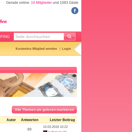
Gerade online:
10 Mitglieder
und 1083 Gäste
FORUM
Meine Forenthemen
Meine Forenbeiträge
PING
Gemerkte Themen
Kostenlos Mitglied werden
Login
Neueste Themen
Aktuell diskutiert
Forenticker
Forenbilder
Forenregeln
Alle Themen als gelesen markieren
Autor
Antworten
Letzter Beitrag
10.03.2018 10:22
89