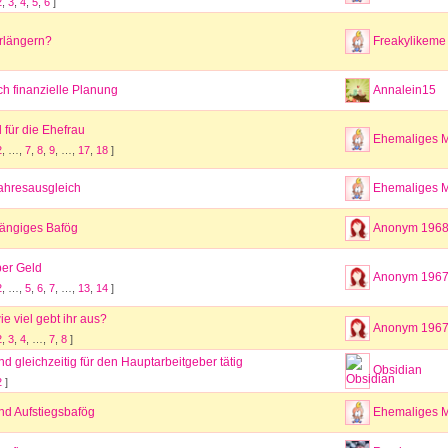
2
,
3
,
4
,
5
,
6
]
erlängern?
Freakylikeme
h finanzielle Planung
Annalein15
für die Ehefrau
Ehemaliges M
2
, …,
7
,
8
,
9
, …,
17
,
18
]
ahresausgleich
Ehemaliges M
ängiges Bafög
Anonym 196
er Geld
Anonym 196
2
, …,
5
,
6
,
7
, …,
13
,
14
]
e viel gebt ihr aus?
Anonym 196
2
,
3
,
4
, …,
7
,
8
]
nd gleichzeitig für den Hauptarbeitgeber tätig
Obsidian
2
]
nd Aufstiegsbafög
Ehemaliges M