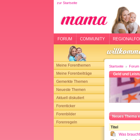
zur Startseite
rtseite
rum
mmunity
FORUM
COMMUNITY
REGIONALFO
gionalforen
ohmarkt
Meine Forenthemen
Startseite
Forum
ysitter
Meine Forenbeiträge
Geld und Leistu
Gemerkte Themen
tgeber
Neueste Themen
n
Aktuell diskutiert
Forenticker
opping
Forenbilder
Neues Thema e
Forenregeln
sloggen
Titel
Was braucht