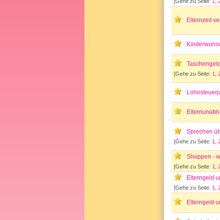
[Gehe zu Seite:
1
,
Elternzeit v
Kinderwunsc
Taschengeld 
[Gehe zu Seite:
1
,
Lohnsteuerj
Elternunabh
Sprechen üb
[Gehe zu Seite:
1
,
Shoppen - wi
[Gehe zu Seite:
1
,
Elterngeld u
[Gehe zu Seite:
1
,
Elterngeld u