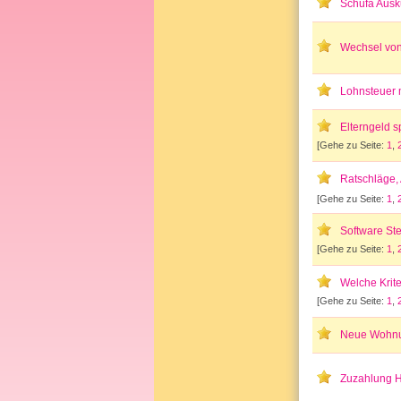
Schufa Ausk
Wechsel von
Lohnsteuer m
Elterngeld s
[Gehe zu Seite:
1
,
Ratschläge,
[Gehe zu Seite:
1
,
Software St
[Gehe zu Seite:
1
,
Welche Krite
[Gehe zu Seite:
1
,
Neue Wohnun
Zuzahlung H