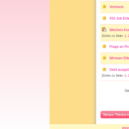
Vormund
450 Job Erf
Welches Kon
[Gehe zu Seite:
1
,
Frage an P
Wirrwarr Elt
Geld ausgeb
[Gehe zu Seite:
1
,
Ge
Neues Thema e
Imp