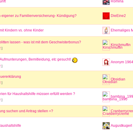
unft
Romina
 eigener zu Familienversicherung- Kündigung?
DieEine2
it Kindern vs. ohne Kinder
Ehemaliges M
plitten lassen - was ist mit dem Geschwisterbonus?
Kirschmuffin
2
]
 Aufmunterungen, Bemitleidung, etc gesucht!
Anonym 196
2
]
euererklärung
Obsidian
2
]
rien für Haushaltshilfe müssen erfüllt werden ?
bambina_19
2
]
g suchen und Antrag stellen =?
Cranberrycr
aushaltshilfe
Augustkugerl