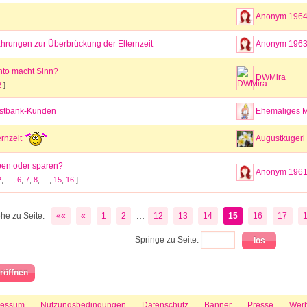
Anonym 196
ahrungen zur Überbrückung der Elternzeit
Anonym 196
to macht Sinn?
DWMira
2
]
ostbank-Kunden
Ehemaliges M
ernzeit
Augustkugerl
en oder sparen?
Anonym 196
2
, …,
6
,
7
,
8
, …,
15
,
16
]
...
he zu Seite:
««
«
1
2
12
13
14
15
16
17
Springe zu Seite:
röffnen
ressum
Nutzungsbedingungen
Datenschutz
Banner
Presse
Wer