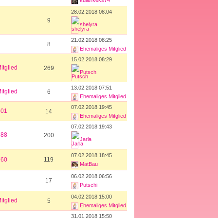
kullerkeks74
28.02.2018 08:04
9
shelyra
21.02.2018 08:25
8
Ehemaliges Mitglied
15.02.2018 08:29
itglied
269
Putsch
13.02.2018 07:51
itglied
6
Ehemaliges Mitglied
07.02.2018 19:45
801
14
Ehemaliges Mitglied
07.02.2018 19:43
788
200
Jarla
07.02.2018 18:45
760
119
MatBau
06.02.2018 06:56
17
Putschi
04.02.2018 15:00
itglied
5
Ehemaliges Mitglied
31.01.2018 15:50