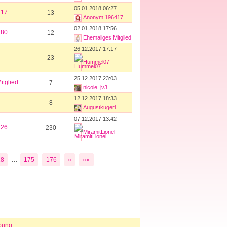
05.01.2018 06:27
417
13
Anonym 196417
02.01.2018 17:56
380
12
Ehemaliges Mitglied
26.12.2017 17:17
23
Hummel07
25.12.2017 23:03
itglied
7
nicole_jv3
12.12.2017 18:33
8
Augustkugerl
07.12.2017 13:42
126
230
MiramitLionel
...
18
175
176
»
»»
bung