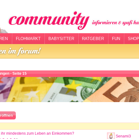
REN
FLOHMARKT
BABYSITTER
RATGEBER
FUN
SHOP
ngen - Seite 15
röffnen
 ihr mindestens zum Leben an Einkommen?
Senami3