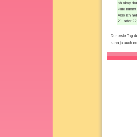
ah okay da
Pille nimmt
Also ich ne
21. oder 22
Der erste Tag d
kann ja auch er