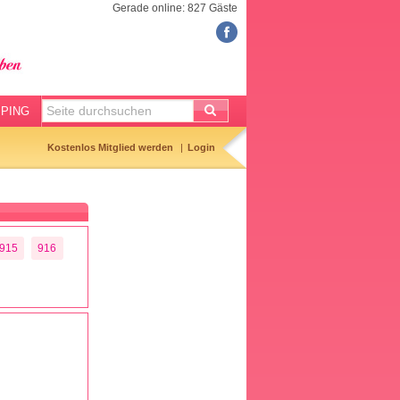
Gerade online: 827 Gäste
FORUM
Meine Forenthemen
Meine Forenbeiträge
PING
Gemerkte Themen
Kostenlos Mitglied werden
Login
Neueste Themen
Aktuell diskutiert
Forenticker
915
916
Forenbilder
Forenregeln