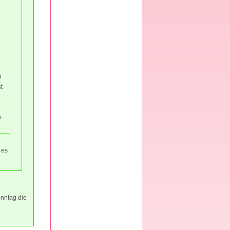
n
t
e
n
 es
onntag die