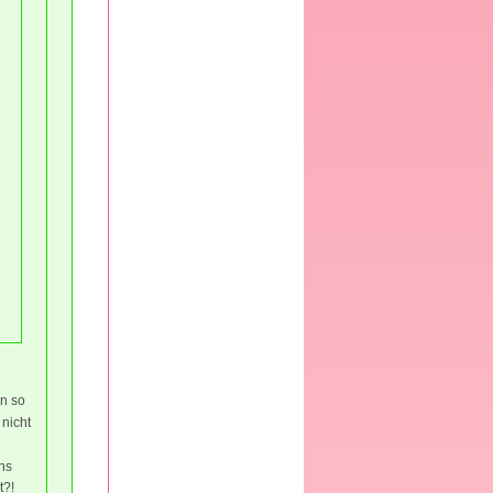
n so
 nicht
ns
t?!