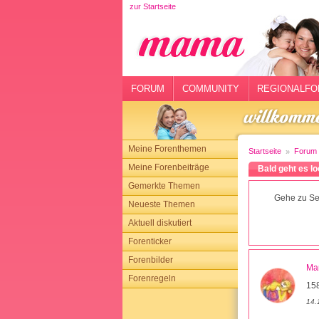
zur Startseite
rtseite
rum
mmunity
FORUM
COMMUNITY
REGIONALFO
gionalforen
ohmarkt
Meine Forenthemen
Startseite
Forum
ysitter
Meine Forenbeiträge
Bald geht es l
Gemerkte Themen
tgeber
Gehe zu Sei
Neueste Themen
n
Aktuell diskutiert
Forenticker
opping
Forenbilder
Ma
Forenregeln
sloggen
15
14.