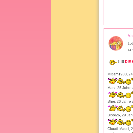
Ma
15
14.
!!!!!
DIE
Mirjam1988, 24 J
Marz, 25 Jahre a
Shei, 26 Jahre a
Bibbi26, 29 Jahr
Claudi-Mausi, 25