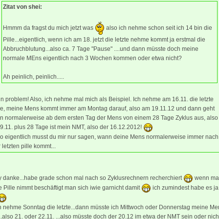
Zitat von shei:
Hmmm da fragst du mich jetzt was
also ich nehme schon seit ich 14 bin die
Pille...eigentlich, wenn ich am 18. jetzt die letzte nehme kommt ja erstmal die
Abbruchblutung...also ca. 7 Tage "Pause" ....und dann müsste doch meine
normale MEns eigentlich nach 3 Wochen kommen oder etwa nicht?
Ah peinlich, peinlich.....
n problem! Also, ich nehme mal mich als Beispiel. Ich nehme am 16.11. die letzte
lle, meine Mens kommt immer am Montag darauf, also am 19.11.12 und dann geht
n normalerweise ab dem ersten Tag der Mens von einem 28 Tage Zyklus aus, also
.11. plus 28 Tage ist mein NMT, also der 16.12.2012!
so eigentlich musst du mir nur sagen, wann deine Mens normalerweise immer nach
 letzten pille kommt...
y danke...habe grade schon mal nach so Zyklusrechnern recherchiert
wenn ma
e Pille nimmt beschäftigt man sich iwie garnicht damit
ich zumindest habe es ja
ch nehme Sonntag die letzte...dann müsste ich Mittwoch oder Donnerstag meine Me
.also 21. oder 22.11. ...also müsste doch der 20.12 im etwa der NMT sein oder nich