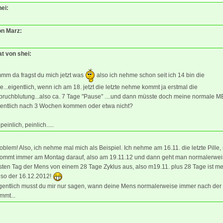
hei:
on Marz:
at von shei:
mm da fragst du mich jetzt was
also ich nehme schon seit ich 14 bin die
le...eigentlich, wenn ich am 18. jetzt die letzte nehme kommt ja erstmal die
bruchblutung...also ca. 7 Tage "Pause" ....und dann müsste doch meine normale M
gentlich nach 3 Wochen kommen oder etwa nicht?
peinlich, peinlich.....
oblem! Also, ich nehme mal mich als Beispiel. Ich nehme am 16.11. die letzte Pille
ommt immer am Montag darauf, also am 19.11.12 und dann geht man normalerwei
ten Tag der Mens von einem 28 Tage Zyklus aus, also m19.11. plus 28 Tage ist me
lso der 16.12.2012!
gentlich musst du mir nur sagen, wann deine Mens normalerweise immer nach der 
ommt...