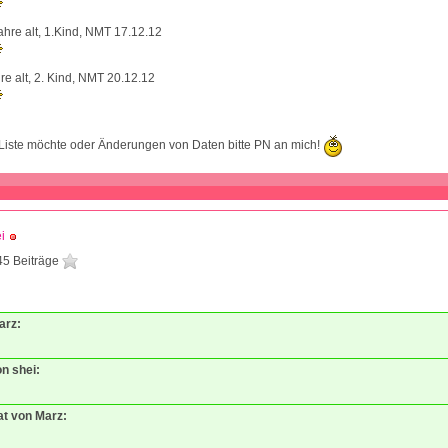
hre alt, 1.Kind, NMT 17.12.12
e alt, 2. Kind, NMT 20.12.12
 Liste möchte oder Änderungen von Daten bitte PN an mich!
i
45 Beiträge
arz:
on shei:
at von Marz: