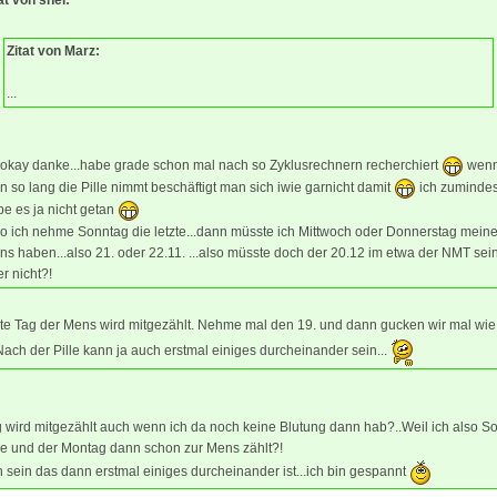
Zitat von Marz:
...
 okay danke...habe grade schon mal nach so Zyklusrechnern recherchiert
wen
 so lang die Pille nimmt beschäftigt man sich iwie garnicht damit
ich zumindes
e es ja nicht getan
so ich nehme Sonntag die letzte...dann müsste ich Mittwoch oder Donnerstag mein
s haben...also 21. oder 22.11. ...also müsste doch der 20.12 im etwa der NMT sei
r nicht?!
ste Tag der Mens wird mitgezählt. Nehme mal den 19. und dann gucken wir mal wie
Nach der Pille kann ja auch erstmal einiges durcheinander sein...
 wird mitgezählt auch wenn ich da noch keine Blutung dann hab?..Weil ich also S
me und der Montag dann schon zur Mens zählt?!
 sein das dann erstmal einiges durcheinander ist...ich bin gespannt