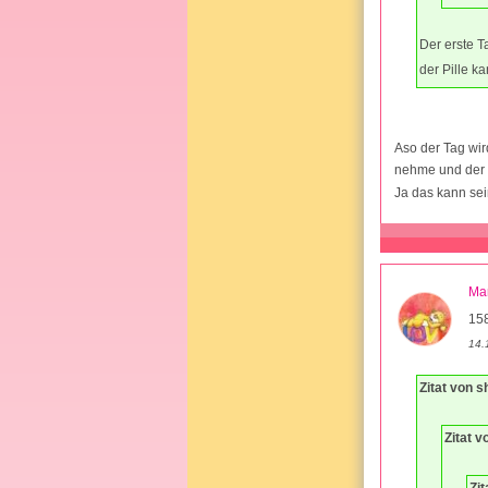
Der erste T
der Pille k
Aso der Tag wir
nehme und der 
Ja das kann sei
Ma
15
14.
Zitat von s
Zitat v
Zit