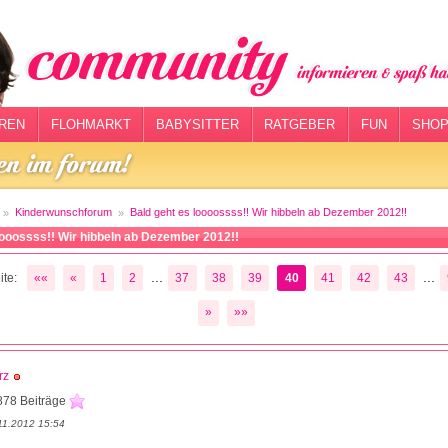
REN
FLOHMARKT
BABYSITTER
RATGEBER
FUN
SHOP
Kinderwunschforum
Bald geht es loooossss!! Wir hibbeln ab Dezember 2012!!
oooossss!! Wir hibbeln ab Dezember 2012!!
...
...
te:
««
«
1
2
37
38
39
40
41
42
43
»
»»
rz
878 Beiträge
11.2012 15:54