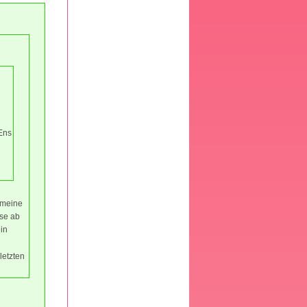
Ens
, meine
se ab
in
letzten