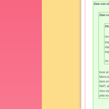
Zitat von s
Zitat v
Zit
Hm
Pil
Ab
ei
Ah 
Kein pr
Mens k
dem ers
NMT, a
Also ei
pille k