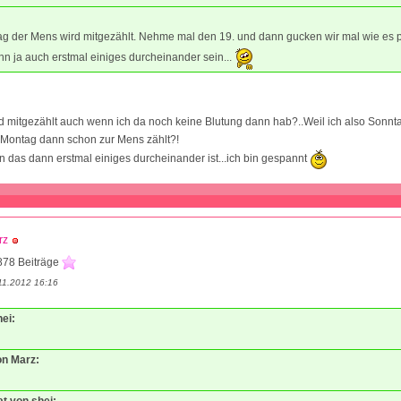
ag der Mens wird mitgezählt. Nehme mal den 19. und dann gucken wir mal wie es 
ann ja auch erstmal einiges durcheinander sein...
d mitgezählt auch wenn ich da noch keine Blutung dann hab?..Weil ich also Sonntag
Montag dann schon zur Mens zählt?!
n das dann erstmal einiges durcheinander ist...ich bin gespannt
rz
878 Beiträge
11.2012 16:16
hei:
on Marz:
at von shei: