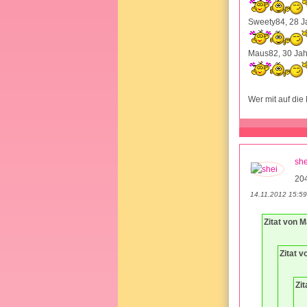
Sweety84, 28 Ja
Maus82, 30 Jahr
Wer mit auf die
she
20
14.11.2012 15:59
Zitat von M
Zitat v
Zit