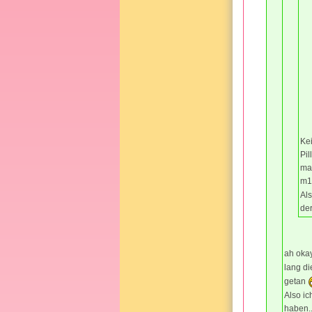
Kei
Pi
ma
m19
Al
der
ah oka
lang di
getan
Also i
haben..