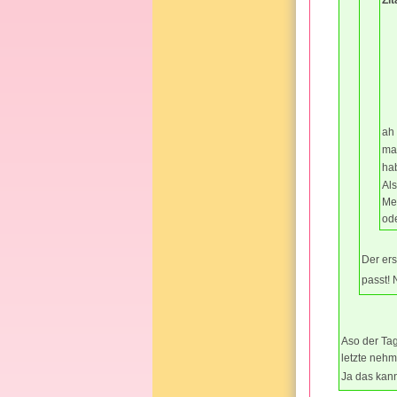
ah
man
hab
Al
Men
ode
Der er
passt! 
Aso der Tag
letzte neh
Ja das kann