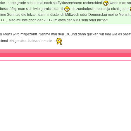
nke...habe grade schon mal nach so Zyklusrechnern recherchiert
wenn man so 
 beschäftigt man sich iwie garnicht damit
ich zumindest habe es ja nicht getan
hme Sonntag die letzte...dann müsste ich Mittwoch oder Donnerstag meine Mens h
.11. ...also müsste doch der 20.12 im etwa der NMT sein oder nicht?!
er Mens wird mitgezählt. Nehme mal den 19. und dann gucken wir mal wie es passt!
stmal einiges durcheinander sein...