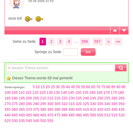
05.06.2009 21:53
sooo toll
...
Gehe zu Seite:
1
2
3
4
556
557
»
»»
Springe zu Seite:
Dieses Thema wurde 68 mal gemerkt
5
10
15
20
25
30
35
40
45
50
55
60
65
70
75
80
85
90
95
Seitenspringer:
100
105
110
115
120
125
130
135
140
145
150
155
160
165
170
175
180
185
190
195
200
205
210
215
220
225
230
235
240
245
250
255
260
265
270
275
280
285
290
295
300
305
310
315
320
325
330
335
340
345
350
355
360
365
370
375
380
385
390
395
400
405
410
415
420
425
430
435
440
445
450
455
460
465
470
475
480
485
490
495
500
505
510
515
520
525
530
535
540
545
550
555