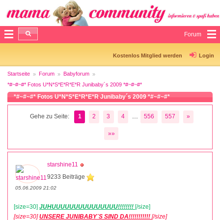
Forum
Kostenlos Mitglied werden
Login
Startseite
Forum
Babyforum
*#~#~#* Fotos U*N*S*E*R*E*R Junibaby´s 2009 *#~#~#*
*#~#~#* Fotos U*N*S*E*R*E*R Junibaby´s 2009 *#~#~#*
...
Gehe zu Seite:
1
2
3
4
556
557
»
»»
starshine11
9233 Beiträge
05.06.2009 21:02
[size=30]
JUHUUUUUUUUUUUUUUU!!!!!!!!
[/size]
[size=30]
UNSERE JUNIBABY´S SIND DA!!!!!!!!!!!
[/size]