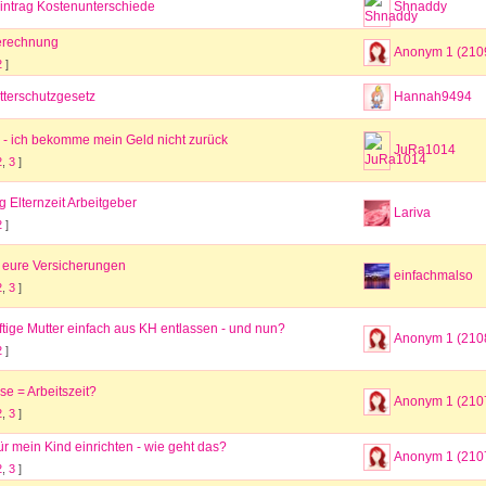
ntrag Kostenunterschiede
Shnaddy
erechnung
Anonym 1 (210
2
]
tterschutzgesetz
Hannah9494
n - ich bekomme mein Geld nicht zurück
JuRa1014
2
,
3
]
 Elternzeit Arbeitgeber
Lariva
2
]
r eure Versicherungen
einfachmalso
2
,
3
]
tige Mutter einfach aus KH entlassen - und nun?
Anonym 1 (210
2
]
e = Arbeitszeit?
Anonym 1 (210
2
,
3
]
ür mein Kind einrichten - wie geht das?
Anonym 1 (210
2
,
3
]