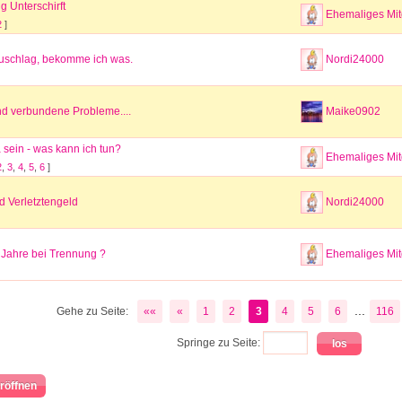
 Unterschirft
Ehemaliges Mit
2
]
uschlag, bekomme ich was.
Nordi24000
d verbundene Probleme....
Maike0902
ein - was kann ich tun?
Ehemaliges Mit
2
,
3
,
4
,
5
,
6
]
d Verletztengeld
Nordi24000
 Jahre bei Trennung ?
Ehemaliges Mit
...
Gehe zu Seite:
««
«
1
2
3
4
5
6
116
Springe zu Seite:
röffnen