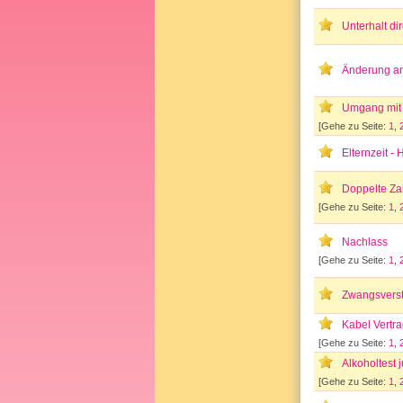
Unterhalt di
Änderung an
Umgang mit
[Gehe zu Seite:
1
,
Elternzeit - H
Doppelte Za
[Gehe zu Seite:
1
,
Nachlass
[Gehe zu Seite:
1
,
Zwangsverst
Kabel Vertr
[Gehe zu Seite:
1
,
Alkoholtest
[Gehe zu Seite:
1
,