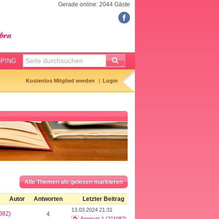
Gerade online: 2044 Gäste
FORUM
Meine Forenthemen
Meine Forenbeiträge
PING
Gemerkte Themen
Kostenlos Mitglied werden
Login
Neueste Themen
Aktuell diskutiert
Forenticker
Forenbilder
Forenregeln
Alle Themen als gelesen markieren
Autor
Antworten
Letzter Beitrag
13.03.2024 21:31
082)
4
Anonym 1 (211082)