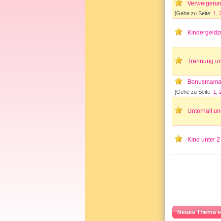
Verweigerung
[Gehe zu Seite:
1
,
Kindergeldz
Trennung un
Bonusmama s
[Gehe zu Seite:
1
,
Unterhalt un
Kind unter 2
Neues Thema e