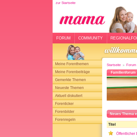
zur Startseite
rtseite
rum
mmunity
FORUM
COMMUNITY
REGIONALFO
gionalforen
ohmarkt
Meine Forenthemen
Startseite
Forum
ysitter
Meine Forenbeiträge
Familienforum 
Gemerkte Themen
tgeber
Neueste Themen
n
Aktuell diskutiert
Forenticker
opping
Forenbilder
Neues Thema e
Forenregeln
sloggen
Titel
Öffentlicher