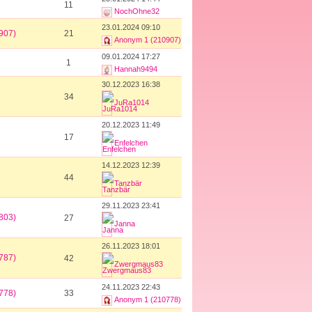
11
NochOhne32
23.01.2024 09:10
907)
21
Anonym 1 (210907)
09.01.2024 17:27
1
Hannah9494
30.12.2023 16:38
34
JuRa1014
20.12.2023 11:49
17
Enfelchen
14.12.2023 12:39
44
Tanzbär
29.11.2023 23:41
803)
27
Janna
26.11.2023 18:01
787)
42
Zwergmaus83
24.11.2023 22:43
778)
33
Anonym 1 (210778)