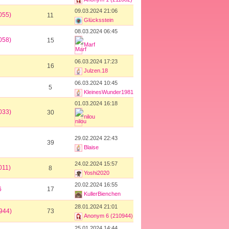
09.03.2024 21:06
055)
11
Glücksstein
08.03.2024 06:45
058)
15
Marf
06.03.2024 17:23
16
Julzen.18
06.03.2024 10:45
5
KleinesWunder1981
01.03.2024 16:18
033)
30
nilou
29.02.2024 22:43
39
Blaise
24.02.2024 15:57
011)
8
Yoshi2020
20.02.2024 16:55
6
17
KullerBienchen
28.01.2024 21:01
944)
73
Anonym 6 (210944)
25.01.2024 14:44