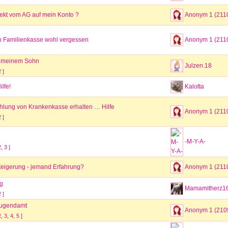
rekt vom AG auf mein Konto ?
Anonym 1 (211
 Familienkasse wohl vergessen
Anonym 1 (211
 meinem Sohn
Julzen.18
2
]
ilfe!
Kalotta
hlung von Krankenkasse erhalten … Hilfe
Anonym 1 (211
2
]
-M-Y-A-
2
,
3
]
eigerung - jemand Erfahrung?
Anonym 1 (211
ag
Mamamitherz1
2
]
 jugendamt
Anonym 1 (210
2
,
3
,
4
,
5
]