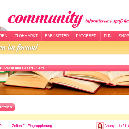
REN
FLOHMARKT
BABYSITTER
RATGEBER
FUN
SHOP
zu Recht und Gesetz - Seite 3
röffnen
 Dienst - Zeiten für Eingruppierung
Anonym 1 (211