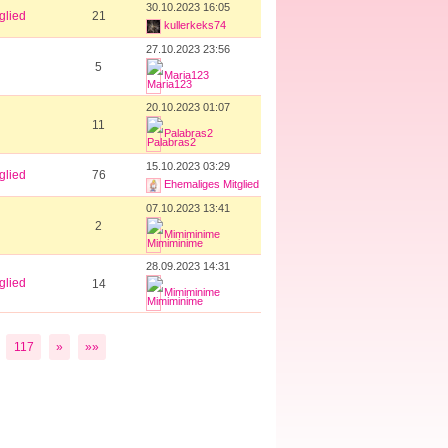
30.10.2023 16:05
glied
21
kullerkeks74
27.10.2023 23:56
5
Maria123
20.10.2023 01:07
11
Palabras2
15.10.2023 03:29
glied
76
Ehemaliges Mitglied
07.10.2023 13:41
2
Mimiminime
28.09.2023 14:31
glied
14
Mimiminime
117
»
»»