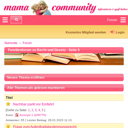
Forum
Kostenlos Mitglied werden
Login
Startseite
Forum
Familienforum zu Recht und Gesetz - Seite 5
Neues Thema eröffnen
Alle Themen als gelesen markieren
Titel
Nachbar parkt vor Einfahrt
[Gehe zu Seite:
1
,
2
,
3
,
4
,
5
]
Autor:
Anonym 1 (209770)
Antworten: 65 | Letzter Beitrag: 28.01.2023 11:13
Frage zum Aufenthaltsbestimmungsrecht.