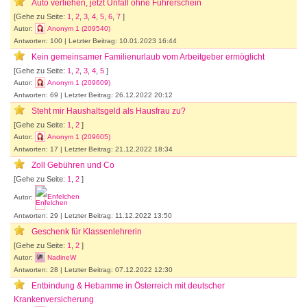
Auto verliehen, jetzt Unfall ohne Führerschein
[Gehe zu Seite:
1
,
2
,
3
,
4
,
5
,
6
,
7
]
Autor:
Anonym 1 (209540)
Antworten: 100 | Letzter Beitrag: 10.01.2023 16:44
Kein gemeinsamer Familienurlaub vom Arbeitgeber ermöglicht
[Gehe zu Seite:
1
,
2
,
3
,
4
,
5
]
Autor:
Anonym 1 (209609)
Antworten: 69 | Letzter Beitrag: 26.12.2022 20:12
Steht mir Haushaltsgeld als Hausfrau zu?
[Gehe zu Seite:
1
,
2
]
Autor:
Anonym 1 (209605)
Antworten: 17 | Letzter Beitrag: 21.12.2022 18:34
Zoll Gebühren und Co
[Gehe zu Seite:
1
,
2
]
Autor:
Enfelchen
Antworten: 29 | Letzter Beitrag: 11.12.2022 13:50
Geschenk für Klassenlehrerin
[Gehe zu Seite:
1
,
2
]
Autor:
NadineW
Antworten: 28 | Letzter Beitrag: 07.12.2022 12:30
Entbindung & Hebamme in Österreich mit deutscher
Krankenversicherung