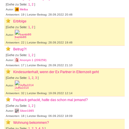
[Gehe zu Seite:
1
,
2
]
Autor:
Melba
Antworten: 19 | Letzter Beitrag: 28.09.2022 20:46
Erbfolge
[Gehe zu Seite:
1
,
2
]
Autor:
bambi86
Antworten: 22 | Letzter Beitrag: 28.09.2022 19:46
Betrug?!
[Gehe zu Seite:
1
,
2
]
Autor:
Anonym 1 (209259)
Antworten: 17 | Letzter Beitrag: 26.09.2022 21:10
Kindesunterhalt, wenn der Ex Partner in Elternzeit geht
[Gehe zu Seite:
1
,
2
,
3
]
Autor:
JuRa1014
Antworten: 32 | Letzter Beitrag: 19.09.2022 12:14
Payback gehackt, hatte das schon mal jemand?
[Gehe zu Seite:
1
,
2
]
Autor:
Silver1985
Antworten: 18 | Letzter Beitrag: 06.09.2022 18:09
Wohnung bekommen?
[Gehe zu Seite:
1
,
2
,
3
,
4
,
5
]