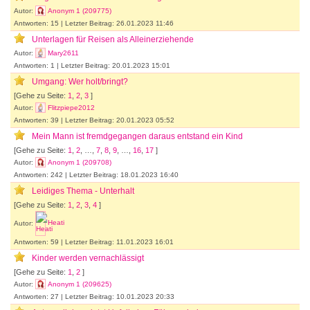
Autor:
Anonym 1 (209775)
Antworten: 15 | Letzter Beitrag: 26.01.2023 11:46
Unterlagen für Reisen als Alleinerziehende
Autor:
Mary2611
Antworten: 1 | Letzter Beitrag: 20.01.2023 15:01
Umgang: Wer holt/bringt?
[Gehe zu Seite:
1
,
2
,
3
]
Autor:
Flitzpiepe2012
Antworten: 39 | Letzter Beitrag: 20.01.2023 05:52
Mein Mann ist fremdgegangen daraus entstand ein Kind
[Gehe zu Seite:
1
,
2
, …,
7
,
8
,
9
, …,
16
,
17
]
Autor:
Anonym 1 (209708)
Antworten: 242 | Letzter Beitrag: 18.01.2023 16:40
Leidiges Thema - Unterhalt
[Gehe zu Seite:
1
,
2
,
3
,
4
]
Autor:
Heati
Antworten: 59 | Letzter Beitrag: 11.01.2023 16:01
Kinder werden vernachlässigt
[Gehe zu Seite:
1
,
2
]
Autor:
Anonym 1 (209625)
Antworten: 27 | Letzter Beitrag: 10.01.2023 20:33