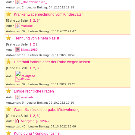
Autor:
_stonewoman.ina_
Antworten: 2 | Letzter Beitrag: 04.12.2022 18:18
Krankenwagenrechnung vom Kindesvater
[Gehe zu Seite:
1
,
2
,
3
]
Autor:
mamiline
Antworten: 39 | Letzter Beitrag: 03.12.2022 21:47
Trennung von einem Nazist
[Gehe zu Seite:
1
,
2
]
Autor:
Bianca1980
Antworten: 16 | Letzter Beitrag: 29.11.2022 10:43
Unterhalt fordern oder der Ruhe wegen lassen...
[Gehe zu Seite:
1
,
2
,
3
]
Autor:
Palabras2
Antworten: 32 | Letzter Beitrag: 05.11.2022 13:23
Einige rechtliche Fragen
Autor:
jessica-b
Antworten: 5 | Letzter Beitrag: 22.10.2022 10:10
Wann Schlüsselübergabe Mietwohnung
[Gehe zu Seite:
1
,
2
,
3
]
Autor:
Anonym 1 (209237)
Antworten: 45 | Letzter Beitrag: 04.10.2022 19:06
Kündigung / Kündigungsfrist