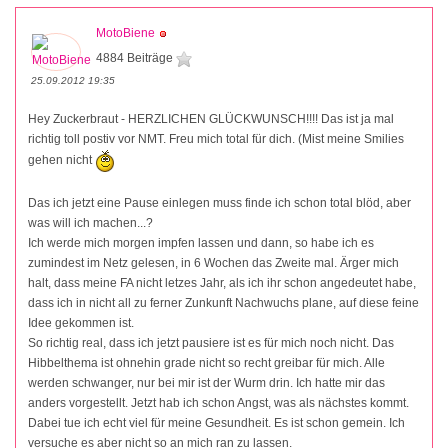
MotoBiene
4884 Beiträge
25.09.2012 19:35
Hey Zuckerbraut - HERZLICHEN GLÜCKWUNSCH!!!! Das ist ja mal
richtig toll postiv vor NMT. Freu mich total für dich. (Mist meine Smilies
gehen nicht
Das ich jetzt eine Pause einlegen muss finde ich schon total blöd, aber
was will ich machen...?
Ich werde mich morgen impfen lassen und dann, so habe ich es
zumindest im Netz gelesen, in 6 Wochen das Zweite mal. Ärger mich
halt, dass meine FA nicht letzes Jahr, als ich ihr schon angedeutet habe,
dass ich in nicht all zu ferner Zunkunft Nachwuchs plane, auf diese feine
Idee gekommen ist.
So richtig real, dass ich jetzt pausiere ist es für mich noch nicht. Das
Hibbelthema ist ohnehin grade nicht so recht greibar für mich. Alle
werden schwanger, nur bei mir ist der Wurm drin. Ich hatte mir das
anders vorgestellt. Jetzt hab ich schon Angst, was als nächstes kommt.
Dabei tue ich echt viel für meine Gesundheit. Es ist schon gemein. Ich
versuche es aber nicht so an mich ran zu lassen.