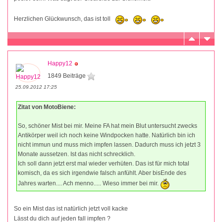
Herzlichen Glückwunsch, das ist toll
Happy12
1849 Beiträge
25.09.2012 17:25
Zitat von MotoBiene:
So, schöner Mist bei mir. Meine FA hat mein Blut untersucht zwecks
Antikörper weil ich noch keine Windpocken hatte. Natürlich bin ich
nicht immun und muss mich impfen lassen. Dadurch muss ich jetzt 3
Monate aussetzen. Ist das nicht schrecklich.
Ich soll dann jetzt erst mal wieder verhüten. Das ist für mich total
komisch, da es sich irgendwie falsch anfühlt. Aber bisEnde des
Jahres warten.... Ach menno..... Wieso immer bei mir.
So ein Mist das ist natürlich jetzt voll kacke
Lässt du dich auf jeden fall impfen ?