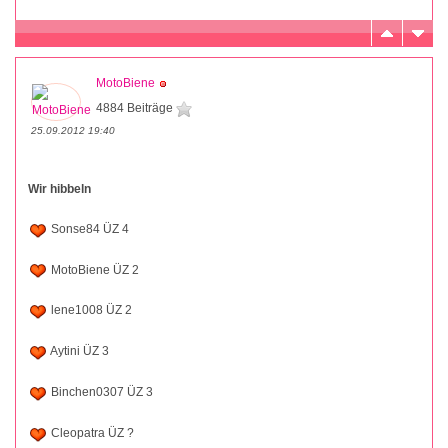
MotoBiene
4884 Beiträge
25.09.2012 19:40
Wir hibbeln
Sonse84 ÜZ 4
MotoBiene ÜZ 2
lene1008 ÜZ 2
Aytini ÜZ 3
Binchen0307 ÜZ 3
Cleopatra ÜZ ?