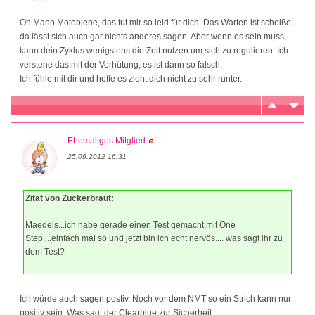
Oh Mann Motobiene, das tut mir so leid für dich. Das Warten ist scheiße,
da lässt sich auch gar nichts anderes sagen. Aber wenn es sein muss,
kann dein Zyklus wenigstens die Zeit nutzen um sich zu regulieren. Ich
verstehe das mit der Verhütung, es ist dann so falsch.
Ich fühle mit dir und hoffe es zieht dich nicht zu sehr runter.
Ehemaliges Mitglied
25.09.2012 16:31
Zitat von Zuckerbraut:
Maedels...ich habe gerade einen Test gemacht mit One
Step....einfach mal so und jetzt bin ich echt nervös.... was sagt ihr zu
dem Test?
Ich würde auch sagen postiv. Noch vor dem NMT so ein Strich kann nur
positiv sein. Was sagt der Clearblue zur Sicherheit.