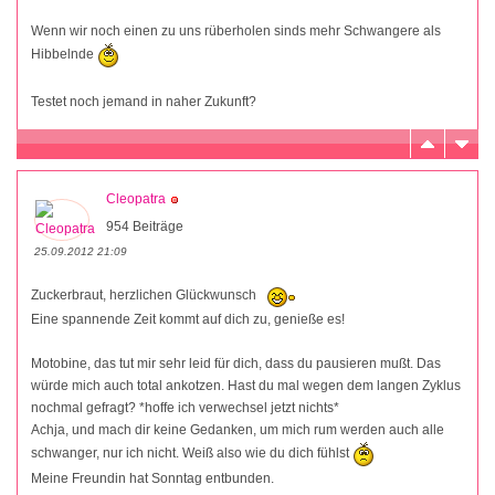
Wenn wir noch einen zu uns rüberholen sinds mehr Schwangere als
Hibbelnde
Testet noch jemand in naher Zukunft?
Cleopatra
954 Beiträge
25.09.2012 21:09
Zuckerbraut, herzlichen Glückwunsch
Eine spannende Zeit kommt auf dich zu, genieße es!
Motobine, das tut mir sehr leid für dich, dass du pausieren mußt. Das
würde mich auch total ankotzen. Hast du mal wegen dem langen Zyklus
nochmal gefragt? *hoffe ich verwechsel jetzt nichts*
Achja, und mach dir keine Gedanken, um mich rum werden auch alle
schwanger, nur ich nicht. Weiß also wie du dich fühlst
Meine Freundin hat Sonntag entbunden.