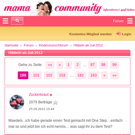
Forum
Kostenlos Mitglied werden
Login
Startseite
Forum
Kinderwunschforum
Hibbeln ab Juli 2012
Hibbeln ab Juli 2012
...
Gehe zu Seite:
««
«
1
2
97
98
99
...
100
101
102
103
182
183
»
»»
Zuckerbraut
2079 Beiträge
25.09.2012 15:44
Maedels...ich habe gerade einen Test gemacht mit One Step....einfach
mal so und jetzt bin ich echt nervös.... was sagt ihr zu dem Test?