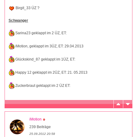
Birgit_33 ÜZ ?
Schwanger
Sarina23 geklappt im 2 ÜZ, ET:
iMotion, geklappt im 3ÜZ, ET: 29.04.2013
Glückskind_87 geklappt im 1ÜZ, ET:
Happy 12 geklappt im 2ÜZ, ET: 21. 05.2013
Zuckerbraut geklappt im 2 ÜZ ET:
iMotion
239 Beiträge
25.09.2012 20:58