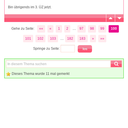
Bin übrigends im 3. ÜZ jetzt.
...
Gehe zu Seite:
««
«
1
2
97
98
99
100
...
101
102
103
182
183
»
»»
Springe zu Seite:
Dieses Thema wurde 11 mal gemerkt