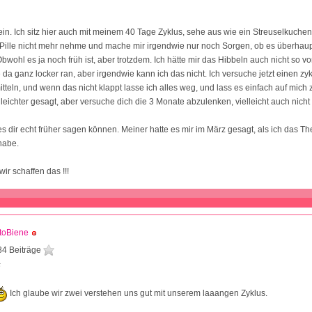
llein. Ich sitz hier auch mit meinem 40 Tage Zyklus, sehe aus wie ein Streuselkuchen
 Pille nicht mehr nehme und mache mir irgendwie nur noch Sorgen, ob es überhaup
wohl es ja noch früh ist, aber trotzdem. Ich hätte mir das Hibbeln auch nicht so vor
 da ganz locker ran, aber irgendwie kann ich das nicht. Ich versuche jetzt einen zyk
mitteln, und wenn das nicht klappt lasse ich alles weg, und lass es einfach auf mic
t leichter gesagt, aber versuche dich die 3 Monate abzulenken, vielleicht auch nicht 
 es dir echt früher sagen können. Meiner hatte es mir im März gesagt, als ich das T
habe.
ir schaffen das !!!
toBiene
84 Beiträge
5
Ich glaube wir zwei verstehen uns gut mit unserem laaangen Zyklus.