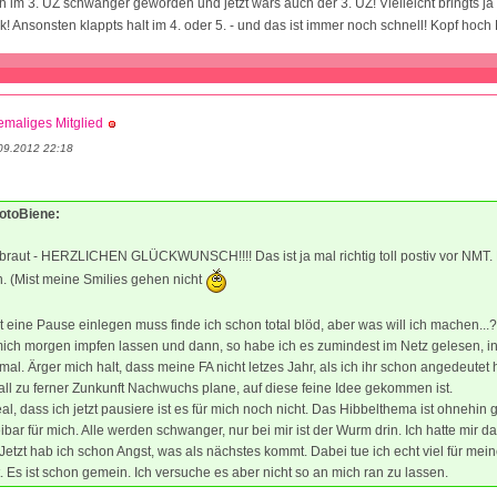
ah im 3. ÜZ schwanger geworden und jetzt wars auch der 3. ÜZ! Vielleicht bringts ja
 Ansonsten klappts halt im 4. oder 5. - und das ist immer noch schnell! Kopf hoch
maliges Mitglied
09.2012 22:18
MotoBiene:
braut - HERZLICHEN GLÜCKWUNSCH!!!! Das ist ja mal richtig toll postiv vor NMT.
ich. (Mist meine Smilies gehen nicht
zt eine Pause einlegen muss finde ich schon total blöd, aber was will ich machen...?
mich morgen impfen lassen und dann, so habe ich es zumindest im Netz gelesen, 
mal. Ärger mich halt, dass meine FA nicht letzes Jahr, als ich ihr schon angedeutet
t all zu ferner Zunkunft Nachwuchs plane, auf diese feine Idee gekommen ist.
eal, dass ich jetzt pausiere ist es für mich noch nicht. Das Hibbelthema ist ohnehin 
eibar für mich. Alle werden schwanger, nur bei mir ist der Wurm drin. Ich hatte mir d
. Jetzt hab ich schon Angst, was als nächstes kommt. Dabei tue ich echt viel für mei
 Es ist schon gemein. Ich versuche es aber nicht so an mich ran zu lassen.