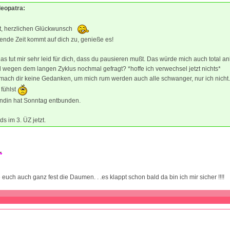
leopatra:
t, herzlichen Glückwunsch
nde Zeit kommt auf dich zu, genieße es!
as tut mir sehr leid für dich, dass du pausieren mußt. Das würde mich auch total an
 wegen dem langen Zyklus nochmal gefragt? *hoffe ich verwechsel jetzt nichts*
mach dir keine Gedanken, um mich rum werden auch alle schwanger, nur ich nicht
 fühlst
ndin hat Sonntag entbunden.
s im 3. ÜZ jetzt.
euch auch ganz fest die Daumen. . .es klappt schon bald da bin ich mir sicher !!!!