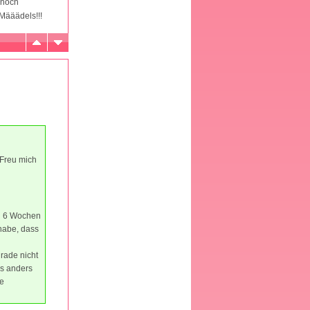
 noch
 Määädels!!!
 Freu mich
in 6 Wochen
 habe, dass
grade nicht
as anders
ne