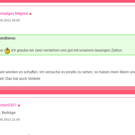
maliges Mitglied
09.2012 20:05
MotoBiene:
nke
Ich glaube wir zwei verstehen uns gut mit unserem laaangen Zyklus.
wir werden es schaffen. Ich versuche es positiv zu sehen, so haben mein Mann und
it. Das hat auch Vorteile
nchen0307
 Beiträge
09.2012 21:05