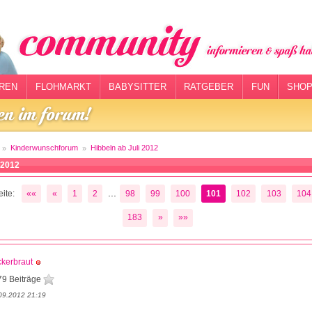
REN
FLOHMARKT
BABYSITTER
RATGEBER
FUN
SHOP
Kinderwunschforum
Hibbeln ab Juli 2012
 2012
...
ite:
««
«
1
2
98
99
100
101
102
103
104
183
»
»»
kerbraut
79 Beiträge
09.2012 21:19