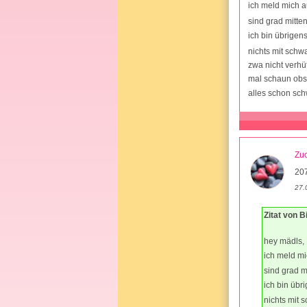
ich meld mich 
sind grad mitte
ich bin übrigen
nichts mit schw
zwa nicht verhü
mal schaun obs
alles schon sch
Zuc
20
27.
Zitat von 
hey mädls,
ich meld m
sind grad m
ich bin übr
nichts mit 