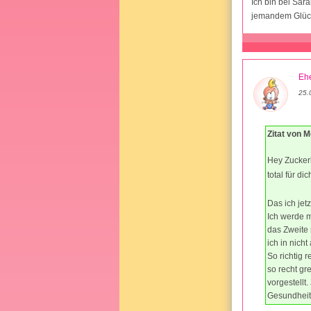
Ich bin bei Sar
jemandem Glück!
Ehe
25.
Zitat von 
Hey Zucker
total für d
Das ich jet
Ich werde 
das Zweite 
ich in nich
So richtig r
so recht gr
vorgestellt
Gesundheit.