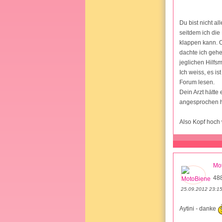
Du bist nicht a
seitdem ich die
klappen kann. Ob
dachte ich gehe
jeglichen Hilfs
Ich weiss, es is
Forum lesen.
Dein Arzt hätte
angesprochen 
Also Kopf hoch w
Mo
48
25.09.2012 23:1
Aytini - danke