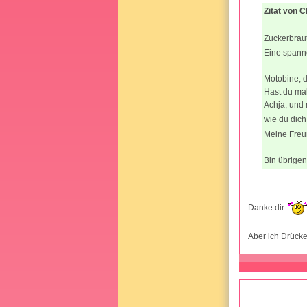
Zitat von C
Zuckerbrau
Eine spanne
Motobine, d
Hast du mal
Achja, und 
wie du dich
Meine Freu
Bin übrigend
Danke dir
Aber ich Drücke 