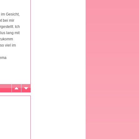
 im Gesicht,
t bei mir
gestellt. Ich
lus lang mit
h zukomm
so viel im
hema