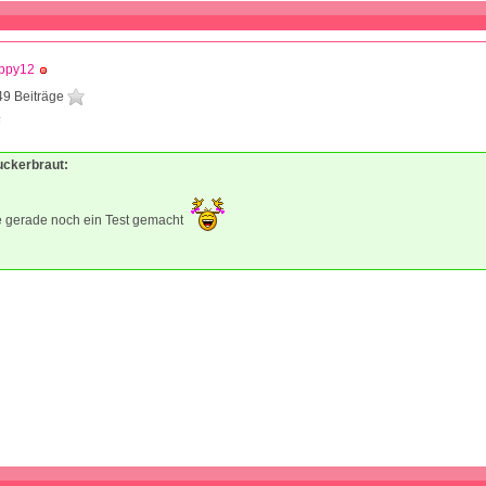
ppy12
49 Beiträge
6
uckerbraut:
 gerade noch ein Test gemacht