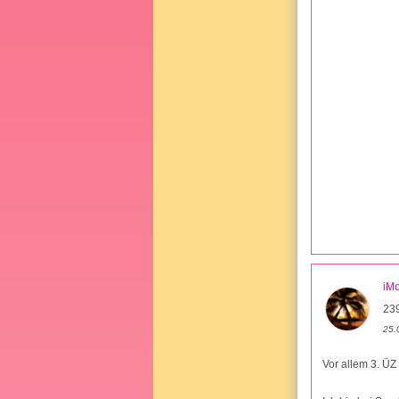
iMo
239
25.
Vor allem 3. ÜZ 