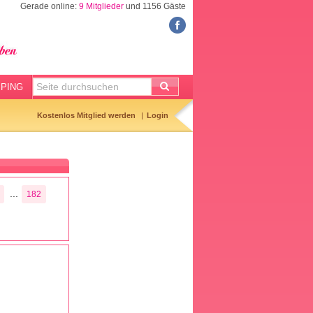
Gerade online:
9 Mitglieder
und 1156 Gäste
FORUM
Meine Forenthemen
Meine Forenbeiträge
PING
Gemerkte Themen
Kostenlos Mitglied werden
Login
Neueste Themen
Aktuell diskutiert
Forenticker
...
182
Forenbilder
Forenregeln