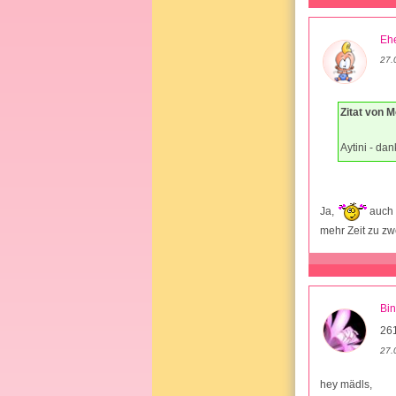
Ehe
27.
Zitat von 
Aytini - da
Ja,
auch 
mehr Zeit zu zwe
Bi
261
27.
hey mädls,