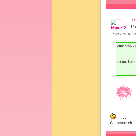
Ha
18
26.09.2012 07:2
Zitat von Z
soooo habe
Glückwunsch