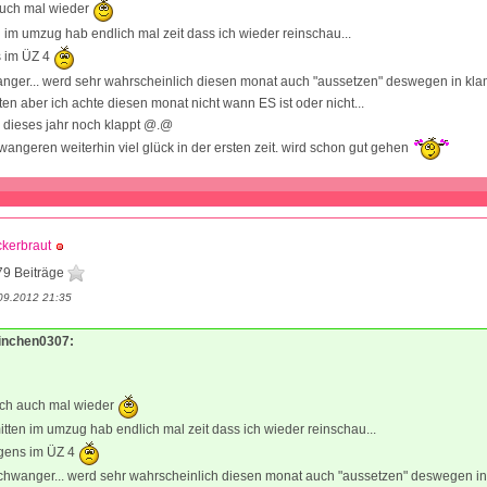
auch mal wieder
n im umzug hab endlich mal zeit dass ich wieder reinschau...
s im ÜZ 4
anger... werd sehr wahrscheinlich diesen monat auch "aussetzen" deswegen in kla
ten aber ich achte diesen monat nicht wann ES ist oder nicht...
 dieses jahr noch klappt @.@
wangeren weiterhin viel glück in der ersten zeit. wird schon gut gehen
kerbraut
79 Beiträge
09.2012 21:35
Binchen0307:
ich auch mal wieder
itten im umzug hab endlich mal zeit dass ich wieder reinschau...
igens im ÜZ 4
schwanger... werd sehr wahrscheinlich diesen monat auch "aussetzen" deswegen i