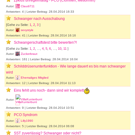
Zyklus unregelmäßig - PCO (Clomifen, Metformin)
Autor:
Claudi711
Antworten: 4 | Letzter Beitrag: 28.04.2014 16:33
Schwanger nach Ausschabung
[Gehe zu Seite:
1
,
2
,
3
]
Autor:
sexystyle
Antworten: 41 | Letzter Beitrag: 28.04.2014 16:16
Schwangerschaftstest bitte bewerten?!
[Gehe zu Seite:
1
,
2
, …,
4
,
5
,
6
, …,
10
,
11
]
Autor:
Zuckerbraut
Antworten: 161 | Letzter Beitrag: 28.04.2014 16:04
Schilddrüsenunterfunktion - Wie lange dauert es bis man schwanger
wird
Autor:
Ehemaliges Mitglied
Antworten: 12 | Letzter Beitrag: 28.04.2014 11:13
Eins fehlt uns noch- dann sind wir komplett
Autor:
VillaKunterbunt
Antworten: 9 | Letzter Beitrag: 28.04.2014 10:51
PCO Syndrom
Autor:
Lilly1990
Antworten: 5 | Letzter Beitrag: 28.04.2014 06:08
SST zuverlässig? Schwanger oder nicht?