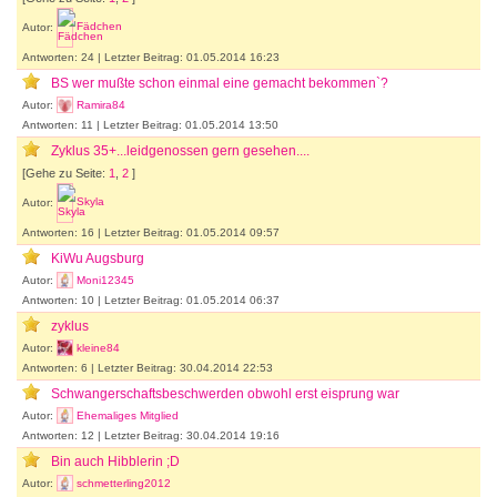
Autor:
Fädchen
Antworten: 24 | Letzter Beitrag: 01.05.2014 16:23
BS wer mußte schon einmal eine gemacht bekommen`?
Autor:
Ramira84
Antworten: 11 | Letzter Beitrag: 01.05.2014 13:50
Zyklus 35+...leidgenossen gern gesehen....
[Gehe zu Seite:
1
,
2
]
Autor:
Skyla
Antworten: 16 | Letzter Beitrag: 01.05.2014 09:57
KiWu Augsburg
Autor:
Moni12345
Antworten: 10 | Letzter Beitrag: 01.05.2014 06:37
zyklus
Autor:
kleine84
Antworten: 6 | Letzter Beitrag: 30.04.2014 22:53
Schwangerschaftsbeschwerden obwohl erst eisprung war
Autor:
Ehemaliges Mitglied
Antworten: 12 | Letzter Beitrag: 30.04.2014 19:16
Bin auch Hibblerin ;D
Autor:
schmetterling2012