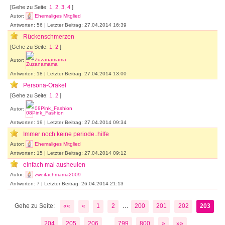
[Gehe zu Seite:
1
,
2
,
3
,
4
]
Autor:
Ehemaliges Mitglied
Antworten: 56 | Letzter Beitrag: 27.04.2014 16:39
Rückenschmerzen
[Gehe zu Seite:
1
,
2
]
Autor:
Zuzanamama
Antworten: 18 | Letzter Beitrag: 27.04.2014 13:00
Persona-Orakel
[Gehe zu Seite:
1
,
2
]
Autor:
08Pink_Fashion
Antworten: 19 | Letzter Beitrag: 27.04.2014 09:34
Immer noch keine periode..hilfe
Autor:
Ehemaliges Mitglied
Antworten: 15 | Letzter Beitrag: 27.04.2014 09:12
einfach mal ausheulen
Autor:
zweifachmama2009
Antworten: 7 | Letzter Beitrag: 26.04.2014 21:13
...
Gehe zu Seite:
««
«
1
2
200
201
202
203
...
204
205
206
799
800
»
»»