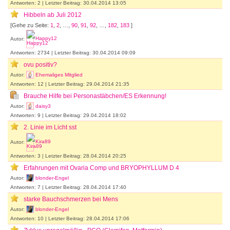
Antworten: 2 | Letzter Beitrag: 30.04.2014 13:05
Hibbeln ab Juli 2012
[Gehe zu Seite:
1
,
2
, …,
90
,
91
,
92
, …,
182
,
183
]
Autor:
Happy12
Antworten: 2734 | Letzter Beitrag: 30.04.2014 09:09
ovu positiv?
Autor:
Ehemaliges Mitglied
Antworten: 12 | Letzter Beitrag: 29.04.2014 21:35
Brauche Hilfe bei Personastäbchen/ES Erkennung!
Autor:
daisy3
Antworten: 9 | Letzter Beitrag: 29.04.2014 18:02
2. Linie im Licht sst
Autor:
Kira89
Antworten: 3 | Letzter Beitrag: 28.04.2014 20:25
Erfahrungen mit Ovaria Comp und BRYOPHYLLUM D 4
Autor:
blonder-Engel
Antworten: 7 | Letzter Beitrag: 28.04.2014 17:40
starke Bauchschmerzen bei Mens
Autor:
blonder-Engel
Antworten: 10 | Letzter Beitrag: 28.04.2014 17:06