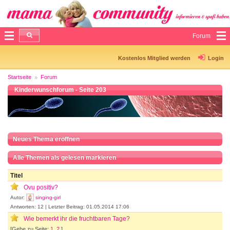
Forum
Kostenlos Mitglied werden
Login
Startseite
Forum
Kinderwunschforum - Seite 203
Neues Thema eröffnen
Alle Themen als gelesen markieren
Titel
Ovu positiv?
Autor:
singing-girl
Antworten: 12 | Letzter Beitrag: 01.05.2014 17:06
Wie bemerkt ihr die fruchtbaren Tage?
[Gehe zu Seite:
1
,
2
]