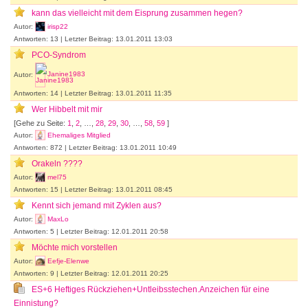
kann das vielleicht mit dem Eisprung zusammen hegen?
Autor:
irisp22
Antworten: 13 | Letzter Beitrag: 13.01.2011 13:03
PCO-Syndrom
Autor:
Janine1983
Antworten: 14 | Letzter Beitrag: 13.01.2011 11:35
Wer Hibbelt mit mir
[Gehe zu Seite:
1
,
2
, …,
28
,
29
,
30
, …,
58
,
59
]
Autor:
Ehemaliges Mitglied
Antworten: 872 | Letzter Beitrag: 13.01.2011 10:49
Orakeln ????
Autor:
mel75
Antworten: 15 | Letzter Beitrag: 13.01.2011 08:45
Kennt sich jemand mit Zyklen aus?
Autor:
MaxLo
Antworten: 5 | Letzter Beitrag: 12.01.2011 20:58
Möchte mich vorstellen
Autor:
Eefje-Elenwe
Antworten: 9 | Letzter Beitrag: 12.01.2011 20:25
ES+6 Heftiges Rückziehen+Untleibsstechen.Anzeichen für eine
Einnistung?