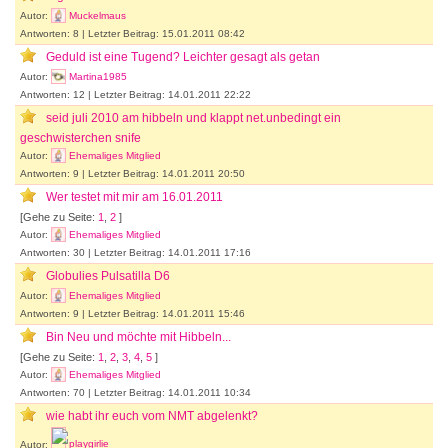
Autor:
Muckelmaus
Antworten: 8 | Letzter Beitrag: 15.01.2011 08:42
Geduld ist eine Tugend? Leichter gesagt als getan
Autor:
Martina1985
Antworten: 12 | Letzter Beitrag: 14.01.2011 22:22
seid juli 2010 am hibbeln und klappt net.unbedingt ein
geschwisterchen snife
Autor:
Ehemaliges Mitglied
Antworten: 9 | Letzter Beitrag: 14.01.2011 20:50
Wer testet mit mir am 16.01.2011
[Gehe zu Seite:
1
,
2
]
Autor:
Ehemaliges Mitglied
Antworten: 30 | Letzter Beitrag: 14.01.2011 17:16
Globulies Pulsatilla D6
Autor:
Ehemaliges Mitglied
Antworten: 9 | Letzter Beitrag: 14.01.2011 15:46
Bin Neu und möchte mit Hibbeln...
[Gehe zu Seite:
1
,
2
,
3
,
4
,
5
]
Autor:
Ehemaliges Mitglied
Antworten: 70 | Letzter Beitrag: 14.01.2011 10:34
wie habt ihr euch vom NMT abgelenkt?
Autor:
playgirlie