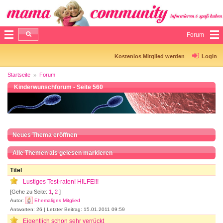
Forum
Kostenlos Mitglied werden
Login
Startseite
Forum
Kinderwunschforum - Seite 560
Neues Thema eröffnen
Alle Themen als gelesen markieren
Titel
Lustiges Test-raten! HILFE!!!
[Gehe zu Seite:
1
,
2
]
Autor:
Ehemaliges Mitglied
Antworten: 26 | Letzter Beitrag: 15.01.2011 09:59
Eigentlich schon sehr verrückt