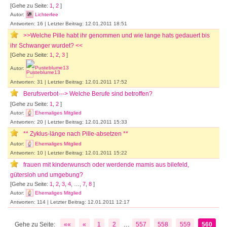
[Gehe zu Seite:
1
,
2
]
Autor:
Lichterfee
Antworten: 16 | Letzter Beitrag: 12.01.2011 18:51
>>Welche Pille habt ihr genommen und wie lange hats gedauert bis
ihr Schwanger wurdet? <<
[Gehe zu Seite:
1
,
2
,
3
]
Autor:
Pusteblume13
Antworten: 31 | Letzter Beitrag: 12.01.2011 17:52
Berufsverbot---> Welche Berufe sind betroffen?
[Gehe zu Seite:
1
,
2
]
Autor:
Ehemaliges Mitglied
Antworten: 20 | Letzter Beitrag: 12.01.2011 15:33
** Zyklus-länge nach Pille-absetzen **
Autor:
Ehemaliges Mitglied
Antworten: 10 | Letzter Beitrag: 12.01.2011 15:22
frauen mit kinderwunsch oder werdende mamis aus bilefeld,
gütersloh und umgebung?
[Gehe zu Seite:
1
,
2
,
3
,
4
, …,
7
,
8
]
Autor:
Ehemaliges Mitglied
Antworten: 114 | Letzter Beitrag: 12.01.2011 12:17
...
Gehe zu Seite:
««
«
1
2
557
558
559
560