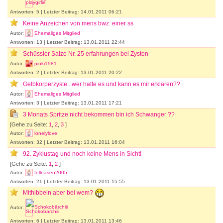
Antworten: 5 | Letzter Beitrag: 14.01.2011 06:21
Keine Anzeichen von mens bwz. einer ss
Autor:
Ehemaliges Mitglied
Antworten: 13 | Letzter Beitrag: 13.01.2011 22:44
Schüssler Salze Nr. 25 erfahrungen bei Zysten
Autor:
pinki1981
Antworten: 2 | Letzter Beitrag: 13.01.2011 20:22
Gelbkörperzyste...wer hatte es und kann es mir erklären??
Autor:
Ehemaliges Mitglied
Antworten: 3 | Letzter Beitrag: 13.01.2011 17:21
3 Monats Spritze nicht bekommen bin ich Schwanger ??
[Gehe zu Seite:
1
,
2
,
3
]
Autor:
lonelylove
Antworten: 32 | Letzter Beitrag: 13.01.2011 16:04
92. Zyklustag und noch keine Mens in Sicht!
[Gehe zu Seite:
1
,
2
]
Autor:
fellnasen2005
Antworten: 21 | Letzter Beitrag: 13.01.2011 15:55
Mithibbeln aber bei wem?
Autor:
Schokobärchiii
Antworten: 6 | Letzter Beitrag: 13.01.2011 13:46