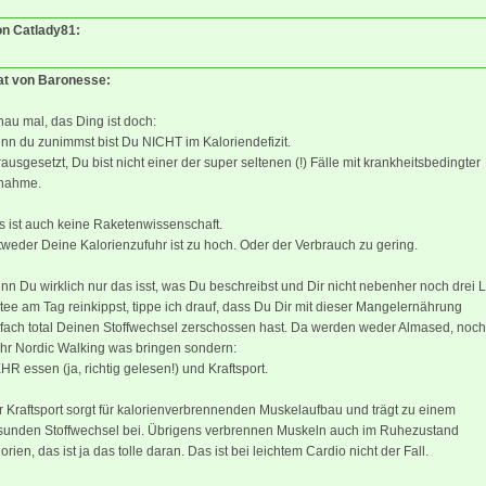
on Catlady81:
tat von Baronesse:
au mal, das Ding ist doch:
nn du zunimmst bist Du NICHT im Kaloriendefizit.
ausgesetzt, Du bist nicht einer der super seltenen (!) Fälle mit krankheitsbedingter
nahme.
s ist auch keine Raketenwissenschaft.
weder Deine Kalorienzufuhr ist zu hoch. Oder der Verbrauch zu gering.
n Du wirklich nur das isst, was Du beschreibst und Dir nicht nebenher noch drei L
tee am Tag reinkippst, tippe ich drauf, dass Du Dir mit dieser Mangelernährung
nfach total Deinen Stoffwechsel zerschossen hast. Da werden weder Almased, noch
hr Nordic Walking was bringen sondern:
R essen (ja, richtig gelesen!) und Kraftsport.
 Kraftsport sorgt für kalorienverbrennenden Muskelaufbau und trägt zu einem
sunden Stoffwechsel bei. Übrigens verbrennen Muskeln auch im Ruhezustand
orien, das ist ja das tolle daran. Das ist bei leichtem Cardio nicht der Fall.