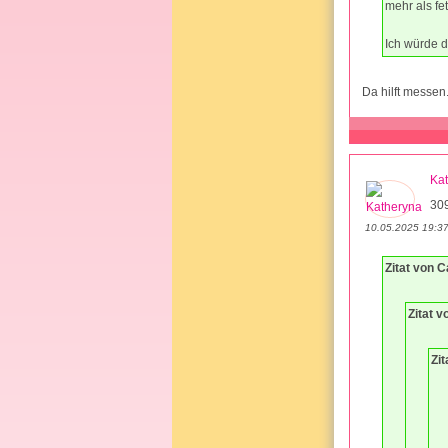
mehr als fet
Ich würde 
Da hilft messen
Ka
30
10.05.2025 19:3
Zitat von C
Zitat 
Zi