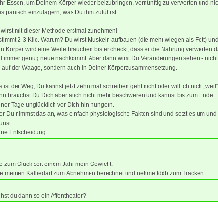
hr Essen, um Deinem Körper wieder beizubringen, vernünftig zu verwerten und nic
es panisch einzulagern, was Du ihm zuführst.
 wirst mit dieser Methode erstmal zunehmen!
stimmt 2-3 Kilo. Warum? Du wirst Muskeln aufbauen (die mehr wiegen als Fett) un
n Körper wird eine Weile brauchen bis er checkt, dass er die Nahrung verwerten da
il immer genug neue nachkommt. Aber dann wirst Du Veränderungen sehen - nicht
r auf der Waage, sondern auch in Deiner Körperzusammensetzung.
 ist der Weg, Du kannst jetzt zehn mal schreiben geht nicht oder will ich nich „weil“
nn brauchst Du Dich aber auch nicht mehr beschweren und kannst bis zum Ende
ner Tage unglücklich vor Dich hin hungern.
er Du nimmst das an, was einfach physiologische Fakten sind und setzt es um und
unst.
ine Entscheidung.
te zum Glück seit einem Jahr mein Gewicht.
be meinen Kalbedarf zum.Abnehmen berechnet und nehme fddb zum Tracken
st du dann so ein Affentheater?