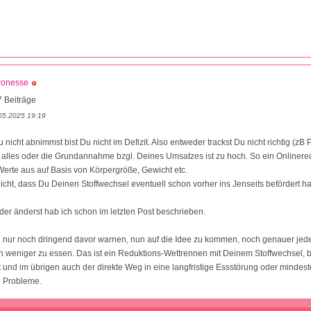
ronesse
 Beiträge
05.2025 19:19
nicht abnimmst bist Du nicht im Defizit. Also entweder trackst Du nicht richtig (zB 
t alles oder die Grundannahme bzgl. Deines Umsatzes ist zu hoch. So ein Onlinere
erte aus auf Basis von Körpergröße, Gewicht etc.
icht, dass Du Deinen Stoffwechsel eventuell schon vorher ins Jenseits befördert ha
er änderst hab ich schon im letzten Post beschrieben.
 nur noch dringend davor warnen, nun auf die Idee zu kommen, noch genauer jede
 weniger zu essen. Das ist ein Reduktions-Wettrennen mit Deinem Stoffwechsel, 
t und im übrigen auch der direkte Weg in eine langfristige Essstörung oder mindest
e Probleme.