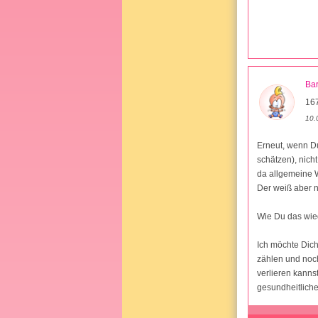
Ba
167
10.
Erneut, wenn Du 
schätzen), nich
da allgemeine W
Der weiß aber n
Wie Du das wied
Ich möchte Dich
zählen und noch
verlieren kanns
gesundheitlich