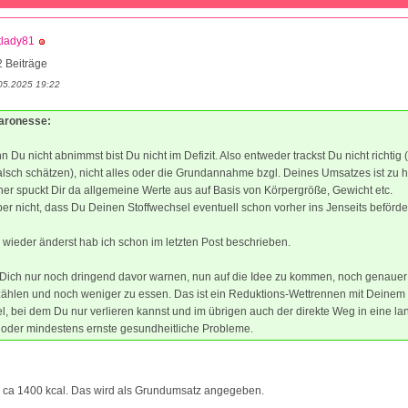
tlady81
 Beiträge
05.2025 19:22
Baronesse:
n Du nicht abnimmst bist Du nicht im Defizit. Also entweder trackst Du nicht richtig 
alsch schätzen), nicht alles oder die Grundannahme bzgl. Deines Umsatzes ist zu h
er spuckt Dir da allgemeine Werte aus auf Basis von Körpergröße, Gewicht etc.
er nicht, dass Du Deinen Stoffwechsel eventuell schon vorher ins Jenseits beförder
wieder änderst hab ich schon im letzten Post beschrieben.
 Dich nur noch dringend davor warnen, nun auf die Idee zu kommen, noch genauer
zählen und noch weniger zu essen. Das ist ein Reduktions-Wettrennen mit Deinem
l, bei dem Du nur verlieren kannst und im übrigen auch der direkte Weg in eine lan
 oder mindestens ernste gesundheitliche Probleme.
 ca 1400 kcal. Das wird als Grundumsatz angegeben.