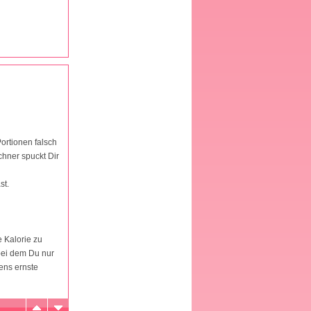
Portionen falsch
chner spuckt Dir
st.
 Kalorie zu
bei dem Du nur
ens ernste