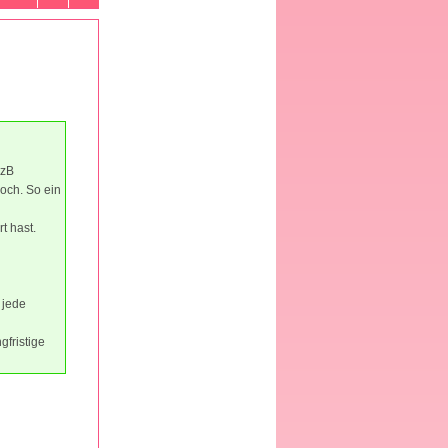
(zB
och. So ein
t hast.
 jede
gfristige