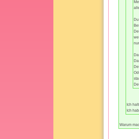
Me
all
Du
Be
Dei
we
nu
Das
Da
Dei
Od
sta
De
Ich hal
Ich ha
Warum mach