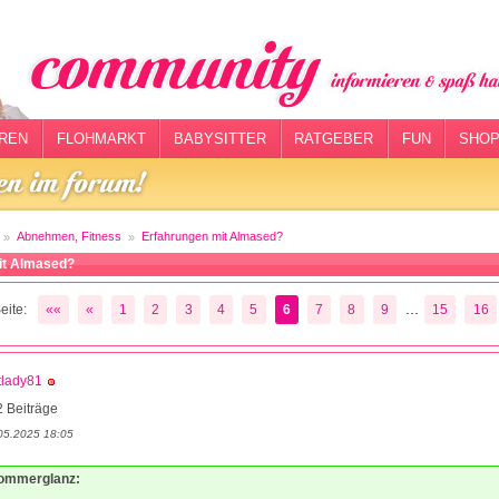
REN
FLOHMARKT
BABYSITTER
RATGEBER
FUN
SHOP
Abnehmen, Fitness
Erfahrungen mit Almased?
it Almased?
...
eite:
««
«
1
2
3
4
5
6
7
8
9
15
16
tlady81
 Beiträge
05.2025 18:05
Sommerglanz: