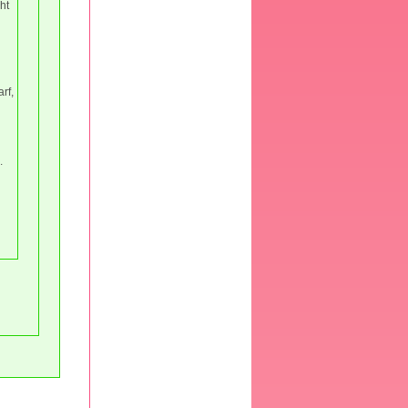
ht
d
rf,
.