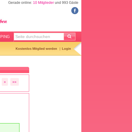
Gerade online:
10 Mitglieder
und 993 Gäste
FORUM
Meine Forenthemen
Meine Forenbeiträge
PING
Gemerkte Themen
Kostenlos Mitglied werden
Login
Neueste Themen
Aktuell diskutiert
Forenticker
»
»»
Forenbilder
Forenregeln