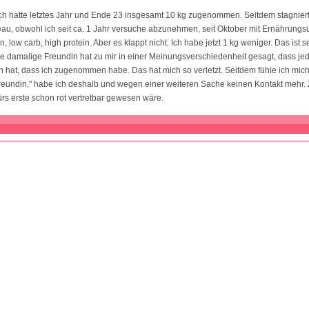
ich hatte letztes Jahr und Ende 23 insgesamt 10 kg zugenommen. Seitdem stagnier
au, obwohl ich seit ca. 1 Jahr versuche abzunehmen, seit Oktober mit Ernährungs
, low carb, high protein. Aber es klappt nicht. Ich habe jetzt 1 kg weniger. Das ist s
ine damalige Freundin hat zu mir in einer Meinungsverschiedenheit gesagt, dass jede
 hat, dass ich zugenommen habe. Das hat mich so verletzt. Seitdem fühle ich mich
Freundin," habe ich deshalb und wegen einer weiteren Sache keinen Kontakt mehr.
fürs erste schon rot vertretbar gewesen wäre.