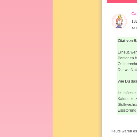
Ca
132
10.
Zitat von 
Erneut, wen
Portionen f
Onlinerechn
Der weiß ab
Wie Du das 
Ich möchte
Kalorie zu 
Stoffwechse
Essstörung
Heute waren es