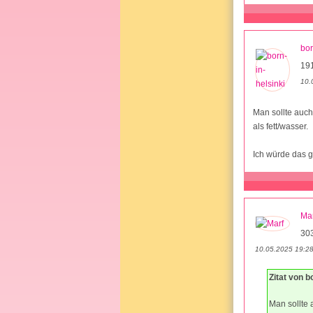
bor
19
10.
Man sollte auc
als fett/wasser.
Ich würde das 
Mar
30
10.05.2025 19:2
Zitat von b
Man sollte