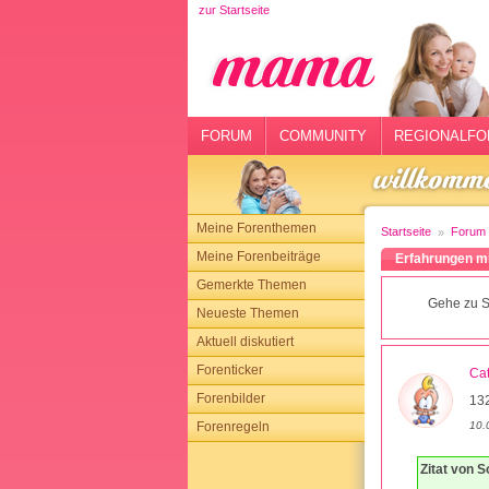
zur Startseite
rtseite
rum
mmunity
FORUM
COMMUNITY
REGIONALFO
gionalforen
ohmarkt
Meine Forenthemen
Startseite
Forum
ysitter
Meine Forenbeiträge
Erfahrungen m
Gemerkte Themen
tgeber
Gehe zu S
Neueste Themen
n
Aktuell diskutiert
Forenticker
Ca
opping
Forenbilder
132
10.
Forenregeln
sloggen
Zitat von 