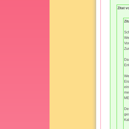
Zitat v
Zi
Sch
We
Vor
Zu
Da
Ent
Wen
Eis
ei
me
MEH
Der
ge
Kal