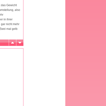
t das Gewicht
umstellung, also
ehr
r in ihrer
 gar nicht mehr
 Zwei mal gelb