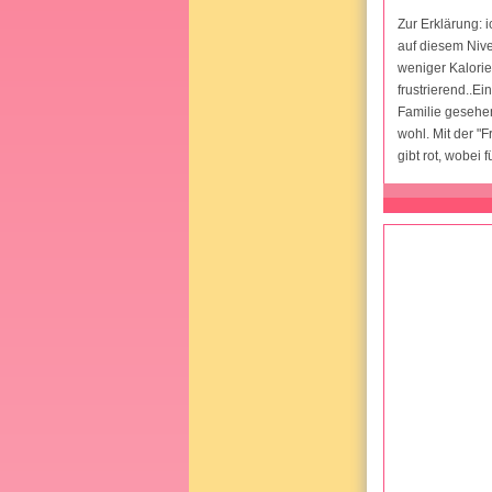
Zur Erklärung: 
auf diesem Nive
weniger Kalorien
frustrierend..E
Familie gesehen
wohl. Mit der "
gibt rot, wobei 