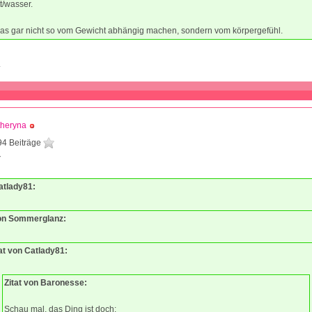
t/wasser.
das gar nicht so vom Gewicht abhängig machen, sondern vom körpergefühl.
.
theryna
94 Beiträge
7
atlady81:
von Sommerglanz:
tat von Catlady81:
Zitat von Baronesse:
Schau mal, das Ding ist doch: