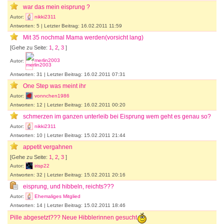
war das mein eisprung ?
Autor:
nikki2311
Antworten: 5 | Letzter Beitrag: 16.02.2011 11:59
Mit 35 nochmal Mama werden(vorsicht lang)
[Gehe zu Seite:
1
,
2
,
3
]
Autor:
merlin2003
Antworten: 31 | Letzter Beitrag: 16.02.2011 07:31
One Step was meint ihr
Autor:
vonnchen1986
Antworten: 12 | Letzter Beitrag: 16.02.2011 00:20
schmerzen im ganzen unterleib bei Eisprung wem geht es genau so?
Autor:
nikki2311
Antworten: 10 | Letzter Beitrag: 15.02.2011 21:44
appetit vergahnen
[Gehe zu Seite:
1
,
2
,
3
]
Autor:
irisp22
Antworten: 32 | Letzter Beitrag: 15.02.2011 20:16
eisprung, und hibbeln, reichts???
Autor:
Ehemaliges Mitglied
Antworten: 14 | Letzter Beitrag: 15.02.2011 18:46
Pille abgesetzt??? Neue Hibblerinnen gesucht