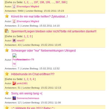
[Gehe zu Seite:
1
,
2
, …,
197
,
198
,
199
, …,
397
,
398
]
Autor:
Ehemaliges Mitglied
Antworten: 5964 | Letzter Beitrag: 15.02.2011 15:23
Könnt ihr mir mal bitte helfen? Zyklusblat...!
Autor:
Ehemaliges Mitglied
Antworten: 3 | Letzter Beitrag: 15.02.2011 14:10
Spermien!!Liegen bleiben oder nicht?bitte mit antworten danke!!!
[Gehe zu Seite:
1
,
2
,
3
]
Autor:
nine07
Antworten: 43 | Letzter Beitrag: 15.02.2011 13:45
Schwanger oder "nur" Nebenwirkungen Utrogest
Autor:
Feenzauber-79
Antworten: 7 | Letzter Beitrag: 15.02.2011 12:52
Hibbelrunde im Chat eröffnen?!?
[Gehe zu Seite:
1
,
2
,
3
,
4
]
Autor:
pinki1981
Antworten: 51 | Letzter Beitrag: 15.02.2011 12:13
Sorry, ein wenig lang =(
Autor:
Sonnenscheinmaus
Antworten: 12 | Letzter Beitrag: 15.02.2011 11:08
~*~Hibbeln für ein 2012 Baby~*~