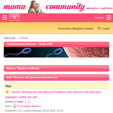
Forum
Kostenlos Mitglied werden
Login
Startseite
Forum
Kinderwunschforum - Seite 548
Neues Thema eröffnen
Alle Themen als gelesen markieren
Titel
Suche Zwilling die das gleiche Problem und wunsch hat und was
dagegen / dafür tun will
[Gehe zu Seite:
1
,
2
]
Autor:
Ehemaliges Mitglied
Antworten: 21 | Letzter Beitrag: 16.02.2011 12:16