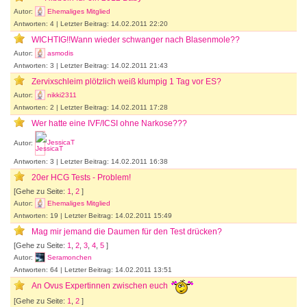
Autor:
Ehemaliges Mitglied
Antworten: 4 | Letzter Beitrag: 14.02.2011 22:20
WICHTIG!!Wann wieder schwanger nach Blasenmole??
Autor:
asmodis
Antworten: 3 | Letzter Beitrag: 14.02.2011 21:43
Zervixschleim plötzlich weiß klumpig 1 Tag vor ES?
Autor:
nikki2311
Antworten: 2 | Letzter Beitrag: 14.02.2011 17:28
Wer hatte eine IVF/ICSI ohne Narkose???
Autor:
JessicaT
Antworten: 3 | Letzter Beitrag: 14.02.2011 16:38
20er HCG Tests - Problem!
[Gehe zu Seite:
1
,
2
]
Autor:
Ehemaliges Mitglied
Antworten: 19 | Letzter Beitrag: 14.02.2011 15:49
Mag mir jemand die Daumen für den Test drücken?
[Gehe zu Seite:
1
,
2
,
3
,
4
,
5
]
Autor:
Seramonchen
Antworten: 64 | Letzter Beitrag: 14.02.2011 13:51
An Ovus Expertinnen zwischen euch
[Gehe zu Seite:
1
,
2
]