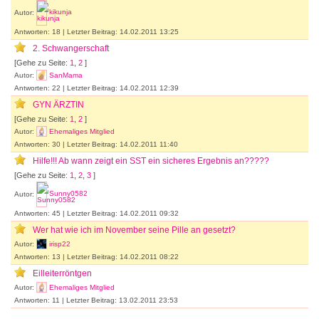
Autor:
kikunja
Antworten: 18 | Letzter Beitrag: 14.02.2011 13:25
2. Schwangerschaft
[Gehe zu Seite:
1
,
2
]
Autor:
SanMama
Antworten: 22 | Letzter Beitrag: 14.02.2011 12:39
GYN ÄRZTIN
[Gehe zu Seite:
1
,
2
]
Autor:
Ehemaliges Mitglied
Antworten: 30 | Letzter Beitrag: 14.02.2011 11:40
Hilfe!!! Ab wann zeigt ein SST ein sicheres Ergebnis an?????
[Gehe zu Seite:
1
,
2
,
3
]
Autor:
Sunny0582
Antworten: 45 | Letzter Beitrag: 14.02.2011 09:32
Wer hat wie ich im November seine Pille an gesetzt?
Autor:
irisp22
Antworten: 13 | Letzter Beitrag: 14.02.2011 08:22
Eilleiterröntgen
Autor:
Ehemaliges Mitglied
Antworten: 11 | Letzter Beitrag: 13.02.2011 23:53